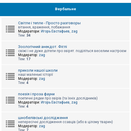
Вербальне
Світле і тепле - Просто разговоры
вітання, враження, побажання
Модератори:
Игорь Евстафьев
,
zag
Тем:
34
Зоологічний анекдот. Фіглі
свіжі і не дуже дотепи про звірят. поділіться веселим настроєм
Модератор:
zag
Тем:
17
приколи нашої школи
наші маленькі історії
Модератор:
zag
Тем:
4
поезія і проза фауни
поетичні рядки про звірів (та їхніх дослідників)
Модератори:
Игорь Евстафьев
,
zag
Тем:
4
шнобелівські дослідження
непересічні дослідження ссавців (або в цілому тварин)
Модератор:
zag
Тем:
7