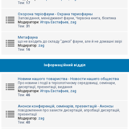
е
Тем:
17
з
в
і
Охорона теріофауни - Охрана териофауны
д
Заповідання, менеджмент фауни, Червона книга, біоетика
п
Модератори:
Игорь Евстафьев
,
zag
о
Тем:
31
в
і
д
Метафауна
е
що не входить до складу "дикої" фауни, але й не домашні звірі
й
Модератор:
zag
Тем:
16
А
к
Інформаційний відділ
т
и
в
Новини нашого товариства - Новости нашего общества
н
Про новини і події в теріологічному середовищі, семінари,
і
дисертації, презентації, видання
т
Модератори:
Игорь Евстафьев
,
zag
е
Тем:
46
м
и
Анонси конференцій, семінарів, презентацій - Анонсы
повідомлення про захисти дисертацій, апробації дисертацій,
презентації
П
Модератор:
zag
о
Тем:
40
ш
у