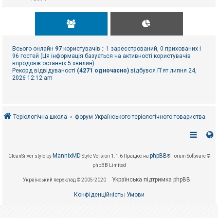
Всього онлайн
97
користувачів :: 1 зареєстрований, 0 прихованих і
96 гостей (Ця інформація базується на активності користувачів
впродовж останніх 5 хвилин)
Рекорд відвідуваності
(4271 одночасно)
відбувся П'ят липня 24,
2026 12:12 am
Теріологічна школа
форум Українського теріологічного товариства
MannixMD
phpBB
CleanSilver style by
Style Version 1.1.6
Працює на
® Forum Software ©
phpBB Limited
Українська підтримка phpBB
Український переклад © 2005-2020
Конфіденційність
Умови
|