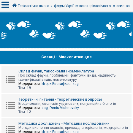
Теріологічна школа
форум Українського теріологічного товариства
В
х
і
д
Ссавці - Млекопитающие
Р
е
є
с
Склад фауни, таксономія і номенклатура
т
Про склад фауни, проблемні і фантомні види, надійність
р
ідентифікації видів, номенклатуру
а
Модератори:
Игорь Евстафьев
,
zag
ц
Тем:
19
і
я
Теоретичні питання - теоретические вопросы
Біоценологія, еволюція угруповань, популяційна біологія
Модератори:
zag
,
Denis Vishnevsky
Тем:
12
Т
е
м
Методика досліджень - Методика исследований
и
Методи вивчення ссавців, прикладна теріологія, медтеріологія
б
Модератори:
Игорь Евстафьев
,
zag