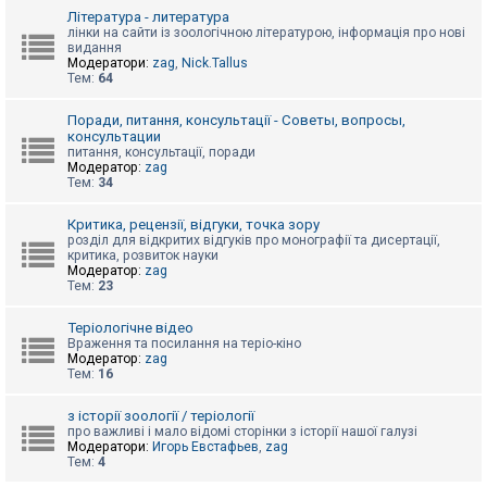
к
Література - литература
лінки на сайти із зоологічною літературою, інформація про нові
видання
Модератори:
zag
,
Nick.Tallus
Д
Тем:
64
о
п
о
Поради, питання, консультації - Советы, вопросы,
м
консультации
о
питання, консультації, поради
г
Модератор:
zag
а
Тем:
34
Критика, рецензії, відгуки, точка зору
розділ для відкритих відгуків про монографії та дисертації,
критика, розвиток науки
Модератор:
zag
Тем:
23
Теріологічне відео
Враження та посилання на теріо-кіно
Модератор:
zag
Тем:
16
з історії зоології / теріології
про важливі і мало відомі сторінки з історії нашої галузі
Модератори:
Игорь Евстафьев
,
zag
Тем:
4