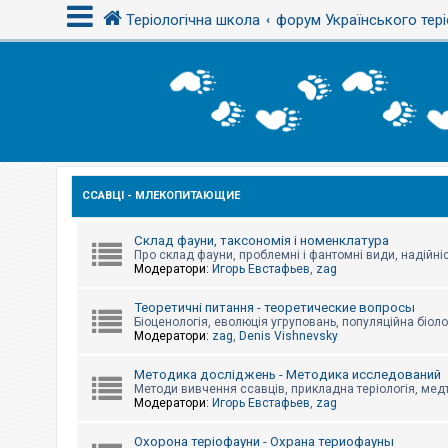
Теріологічна школа
форум Українського тері
В
х
і
д
ССАВЦІ - МЛЕКОПИТАЮЩИЕ
Р
е
є
с
Склад фауни, таксономія і номенклатура
т
Про склад фауни, проблемні і фантомні види, надійніс
р
Модератори:
Игорь Евстафьев
,
zag
а
ц
Теоретичні питання - теоретические вопросы
і
Біоценологія, еволюція угруповань, популяційна біоло
я
Модератори:
zag
,
Denis Vishnevsky
Методика досліджень - Методика исследований
Т
Методи вивчення ссавців, прикладна теріологія, медт
е
Модератори:
Игорь Евстафьев
,
zag
м
и
б
Охорона теріофауни - Охрана териофауны