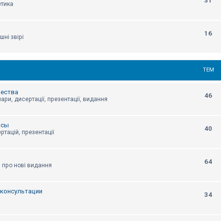
31
етика
16
шні звірі
ТЕМ
щества
46
ари, дисертації, презентації, видання
нсы
40
ртацій, презентації
64
я про нові видання
, консультации
34