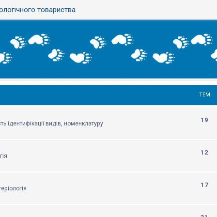
ологічного товариства
ТЕМ
19
ть ідентифікації видів, номенклатуру
12
гія
17
еріологія