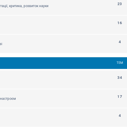
23
тації, критика, розвиток науки
16
4
зі
ТЕМ
34
17
м настроєм
4