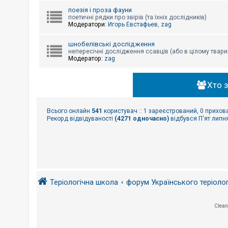
поезія і проза фауни
поетичні рядки про звірів (та їхніх дослідників)
Модератори:
Игорь Евстафьев
,
zag
шнобелівські дослідження
непересічні дослідження ссавців (або в цілому твари
Модератор:
zag
Хто 
Всього онлайн
541
користувач :: 1 зареєстрований, 0 прихова
Рекорд відвідуваності
(4271 одночасно)
відбувся П'ят липня
Теріологічна школа
форум Українського теріоло
Clean