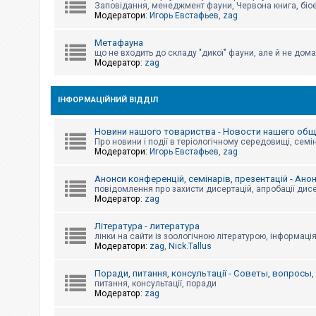
е
Заповідання, менеджмент фауни, Червона книга, біо
з
Модератори:
Игорь Евстафьев
,
zag
в
і
д
Метафауна
п
що не входить до складу "дикої" фауни, але й не дома
о
Модератор:
zag
в
і
д
е
ІНФОРМАЦІЙНИЙ ВІДДІЛ
й
Новини нашого товариства - Новости нашего об
Про новини і події в теріологічному середовищі, семін
А
Модератори:
Игорь Евстафьев
,
zag
к
т
и
Анонси конференцій, семінарів, презентацій - Ано
в
повідомлення про захисти дисертацій, апробації дисе
н
Модератор:
zag
і
т
Література - литература
е
м
лінки на сайти із зоологічною літературою, інформаці
и
Модератори:
zag
,
Nick.Tallus
Поради, питання, консультації - Советы, вопросы
питання, консультації, поради
П
Модератор:
zag
о
ш
у