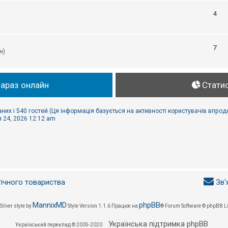
4
7
н)
зараз онлайн
Стати
них і 540 гостей (Ця інформація базується на активності користувачів впрод
 24, 2026 12:12 am
гічного товариства
Зв'
MannixMD
phpBB
Silver style by
Style Version 1.1.6
Працює на
® Forum Software © phpBB L
Українська підтримка phpBB
Український переклад © 2005-2020