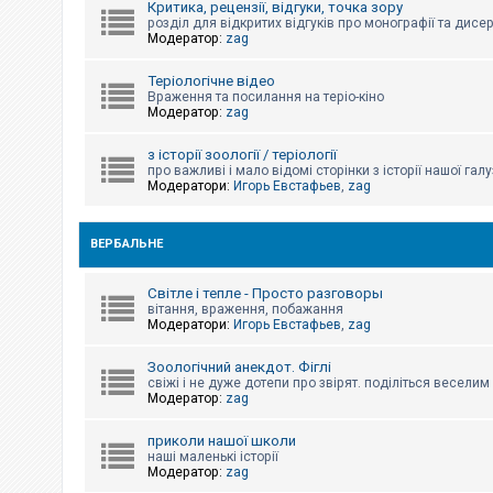
Критика, рецензії, відгуки, точка зору
к
розділ для відкритих відгуків про монографії та дисер
Модератор:
zag
Д
Теріологічне відео
о
Враження та посилання на теріо-кіно
п
Модератор:
zag
о
м
о
з історії зоології / теріології
г
про важливі і мало відомі сторінки з історії нашої галу
а
Модератори:
Игорь Евстафьев
,
zag
ВЕРБАЛЬНЕ
Світле і тепле - Просто разговоры
вітання, враження, побажання
Модератори:
Игорь Евстафьев
,
zag
Зоологічний анекдот. Фіглі
свіжі і не дуже дотепи про звірят. поділіться весели
Модератор:
zag
приколи нашої школи
наші маленькі історії
Модератор:
zag