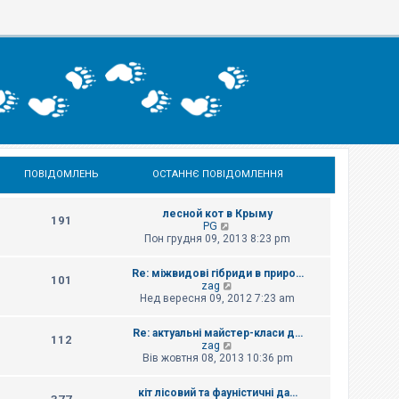
ПОВІДОМЛЕНЬ
ОСТАННЄ ПОВІДОМЛЕННЯ
лесной кот в Крыму
191
П
PG
е
Пон грудня 09, 2013 8:23 pm
р
е
Re: міжвидові гібриди в приро…
г
101
П
zag
л
е
Нед вересня 09, 2012 7:23 am
я
р
н
е
у
Re: актуальні майстер-класи д…
г
т
112
П
zag
л
и
е
Вів жовтня 08, 2013 10:36 pm
я
о
р
н
с
е
у
т
кіт лісовий та фауністичні да…
г
т