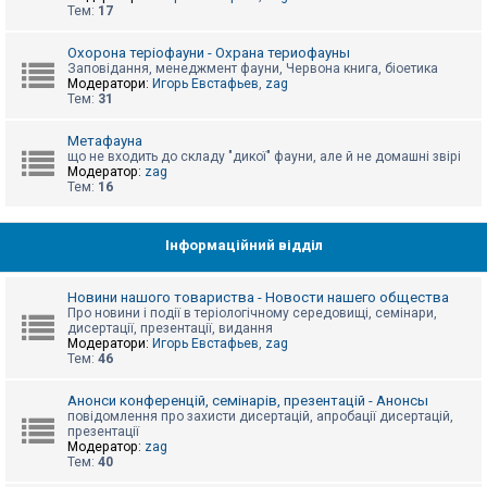
е
Тем:
17
з
в
і
Охорона теріофауни - Охрана териофауны
д
Заповідання, менеджмент фауни, Червона книга, біоетика
п
Модератори:
Игорь Евстафьев
,
zag
о
Тем:
31
в
і
д
Метафауна
е
що не входить до складу "дикої" фауни, але й не домашні звірі
й
Модератор:
zag
Тем:
16
А
к
Інформаційний відділ
т
и
в
Новини нашого товариства - Новости нашего общества
н
Про новини і події в теріологічному середовищі, семінари,
і
дисертації, презентації, видання
т
Модератори:
Игорь Евстафьев
,
zag
е
Тем:
46
м
и
Анонси конференцій, семінарів, презентацій - Анонсы
повідомлення про захисти дисертацій, апробації дисертацій,
презентації
П
Модератор:
zag
о
Тем:
40
ш
у