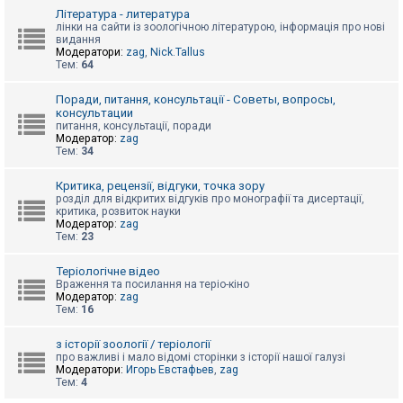
к
Література - литература
лінки на сайти із зоологічною літературою, інформація про нові
видання
Модератори:
zag
,
Nick.Tallus
Д
Тем:
64
о
п
о
Поради, питання, консультації - Советы, вопросы,
м
консультации
о
питання, консультації, поради
г
Модератор:
zag
а
Тем:
34
Критика, рецензії, відгуки, точка зору
розділ для відкритих відгуків про монографії та дисертації,
критика, розвиток науки
Модератор:
zag
Тем:
23
Теріологічне відео
Враження та посилання на теріо-кіно
Модератор:
zag
Тем:
16
з історії зоології / теріології
про важливі і мало відомі сторінки з історії нашої галузі
Модератори:
Игорь Евстафьев
,
zag
Тем:
4