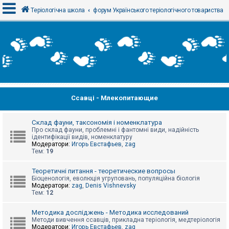
Теріологічна школа
форум Українського теріологічного товариства
В
х
і
д
Ссавці - Млекопитающие
Р
е
є
с
Склад фауни, таксономія і номенклатура
т
Про склад фауни, проблемні і фантомні види, надійність
р
ідентифікації видів, номенклатуру
а
Модератори:
Игорь Евстафьев
,
zag
ц
Тем:
19
і
я
Теоретичні питання - теоретические вопросы
Біоценологія, еволюція угруповань, популяційна біологія
Модератори:
zag
,
Denis Vishnevsky
Тем:
12
Т
е
м
Методика досліджень - Методика исследований
и
Методи вивчення ссавців, прикладна теріологія, медтеріологія
б
Модератори:
Игорь Евстафьев
,
zag