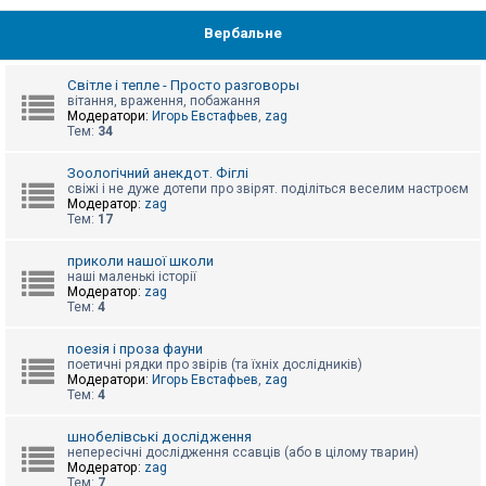
Вербальне
Світле і тепле - Просто разговоры
вітання, враження, побажання
Модератори:
Игорь Евстафьев
,
zag
Тем:
34
Зоологічний анекдот. Фіглі
свіжі і не дуже дотепи про звірят. поділіться веселим настроєм
Модератор:
zag
Тем:
17
приколи нашої школи
наші маленькі історії
Модератор:
zag
Тем:
4
поезія і проза фауни
поетичні рядки про звірів (та їхніх дослідників)
Модератори:
Игорь Евстафьев
,
zag
Тем:
4
шнобелівські дослідження
непересічні дослідження ссавців (або в цілому тварин)
Модератор:
zag
Тем:
7