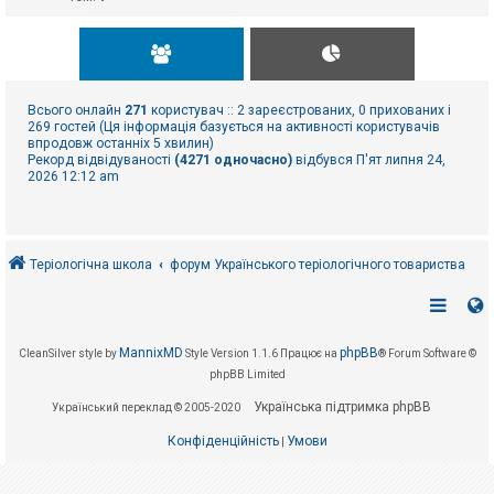
Всього онлайн
271
користувач :: 2 зареєстрованих, 0 прихованих і
269 гостей (Ця інформація базується на активності користувачів
впродовж останніх 5 хвилин)
Рекорд відвідуваності
(4271 одночасно)
відбувся П'ят липня 24,
2026 12:12 am
Теріологічна школа
форум Українського теріологічного товариства
MannixMD
phpBB
CleanSilver style by
Style Version 1.1.6
Працює на
® Forum Software ©
phpBB Limited
Українська підтримка phpBB
Український переклад © 2005-2020
Конфіденційність
Умови
|