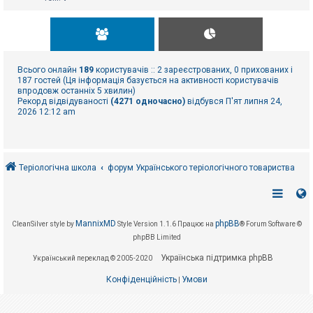
Всього онлайн
189
користувачів :: 2 зареєстрованих, 0 прихованих і
187 гостей (Ця інформація базується на активності користувачів
впродовж останніх 5 хвилин)
Рекорд відвідуваності
(4271 одночасно)
відбувся П'ят липня 24,
2026 12:12 am
Теріологічна школа
форум Українського теріологічного товариства
MannixMD
phpBB
CleanSilver style by
Style Version 1.1.6
Працює на
® Forum Software ©
phpBB Limited
Українська підтримка phpBB
Український переклад © 2005-2020
Конфіденційність
Умови
|