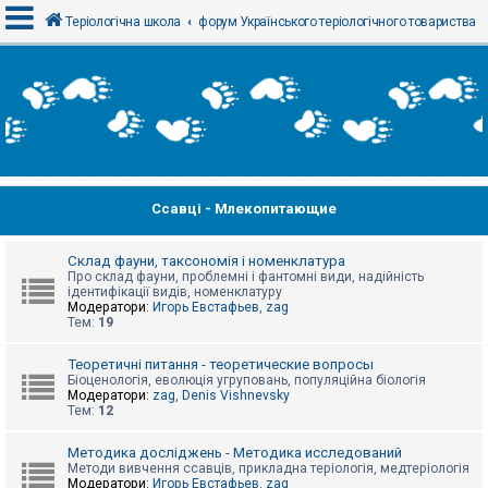
Теріологічна школа
форум Українського теріологічного товариства
В
х
і
д
Ссавці - Млекопитающие
Р
е
є
с
Склад фауни, таксономія і номенклатура
т
Про склад фауни, проблемні і фантомні види, надійність
р
ідентифікації видів, номенклатуру
а
Модератори:
Игорь Евстафьев
,
zag
ц
Тем:
19
і
я
Теоретичні питання - теоретические вопросы
Біоценологія, еволюція угруповань, популяційна біологія
Модератори:
zag
,
Denis Vishnevsky
Тем:
12
Т
е
м
Методика досліджень - Методика исследований
и
Методи вивчення ссавців, прикладна теріологія, медтеріологія
б
Модератори:
Игорь Евстафьев
,
zag