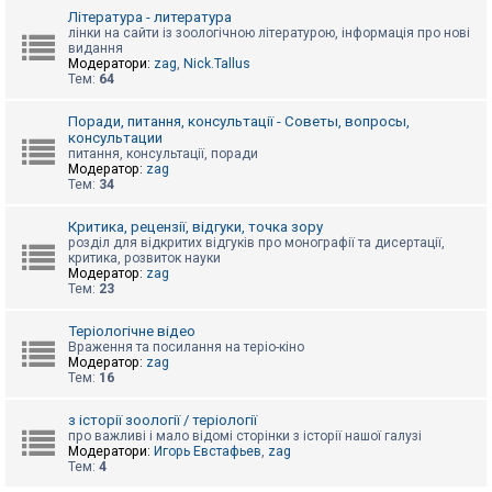
к
Література - литература
лінки на сайти із зоологічною літературою, інформація про нові
видання
Модератори:
zag
,
Nick.Tallus
Д
Тем:
64
о
п
о
Поради, питання, консультації - Советы, вопросы,
м
консультации
о
питання, консультації, поради
г
Модератор:
zag
а
Тем:
34
Критика, рецензії, відгуки, точка зору
розділ для відкритих відгуків про монографії та дисертації,
критика, розвиток науки
Модератор:
zag
Тем:
23
Теріологічне відео
Враження та посилання на теріо-кіно
Модератор:
zag
Тем:
16
з історії зоології / теріології
про важливі і мало відомі сторінки з історії нашої галузі
Модератори:
Игорь Евстафьев
,
zag
Тем:
4