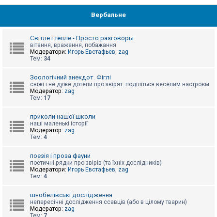
Вербальне
Світле і тепле - Просто разговоры
вітання, враження, побажання
Модератори:
Игорь Евстафьев
,
zag
Тем:
34
Зоологічний анекдот. Фіглі
свіжі і не дуже дотепи про звірят. поділіться веселим настроєм
Модератор:
zag
Тем:
17
приколи нашої школи
наші маленькі історії
Модератор:
zag
Тем:
4
поезія і проза фауни
поетичні рядки про звірів (та їхніх дослідників)
Модератори:
Игорь Евстафьев
,
zag
Тем:
4
шнобелівські дослідження
непересічні дослідження ссавців (або в цілому тварин)
Модератор:
zag
Тем:
7