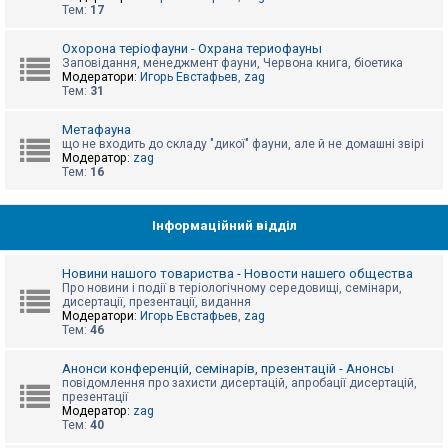
е
Тем:
17
з
в
і
Охорона теріофауни - Охрана териофауны
д
Заповідання, менеджмент фауни, Червона книга, біоетика
п
Модератори:
Игорь Евстафьев
,
zag
о
Тем:
31
в
і
д
Метафауна
е
що не входить до складу "дикої" фауни, але й не домашні звірі
й
Модератор:
zag
Тем:
16
А
к
Інформаційний відділ
т
и
в
Новини нашого товариства - Новости нашего общества
н
Про новини і події в теріологічному середовищі, семінари,
і
дисертації, презентації, видання
т
Модератори:
Игорь Евстафьев
,
zag
е
Тем:
46
м
и
Анонси конференцій, семінарів, презентацій - Анонсы
повідомлення про захисти дисертацій, апробації дисертацій,
презентації
П
Модератор:
zag
о
Тем:
40
ш
у