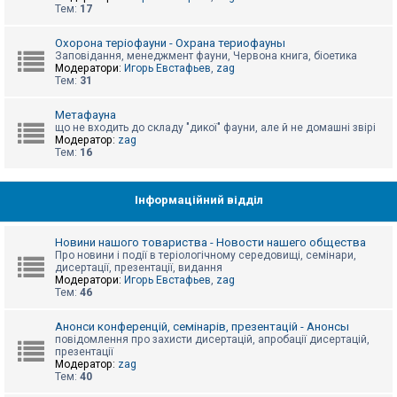
е
Тем:
17
з
в
і
Охорона теріофауни - Охрана териофауны
д
Заповідання, менеджмент фауни, Червона книга, біоетика
п
Модератори:
Игорь Евстафьев
,
zag
о
Тем:
31
в
і
д
Метафауна
е
що не входить до складу "дикої" фауни, але й не домашні звірі
й
Модератор:
zag
Тем:
16
А
к
Інформаційний відділ
т
и
в
Новини нашого товариства - Новости нашего общества
н
Про новини і події в теріологічному середовищі, семінари,
і
дисертації, презентації, видання
т
Модератори:
Игорь Евстафьев
,
zag
е
Тем:
46
м
и
Анонси конференцій, семінарів, презентацій - Анонсы
повідомлення про захисти дисертацій, апробації дисертацій,
презентації
П
Модератор:
zag
о
Тем:
40
ш
у