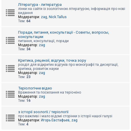
к
Література - литература
лінки на сайти із зоологічною літературою, інформація про нові
видання
Модератори:
zag
,
Nick.Tallus
Д
Тем:
64
о
п
о
Поради, питання, консультації - Советы, вопросы,
м
консультации
о
питання, консультації, поради
г
Модератор:
zag
а
Тем:
34
Критика, рецензії, відгуки, точка зору
розділ для відкритих відгуків про монографії та дисертації,
критика, розвиток науки
Модератор:
zag
Тем:
23
Теріологічне відео
Враження та посилання на теріо-кіно
Модератор:
zag
Тем:
16
з історії зоології / теріології
про важливі і мало відомі сторінки з історії нашої галузі
Модератори:
Игорь Евстафьев
,
zag
Тем:
4