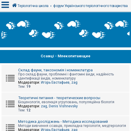
Теріологічна школа
форум Українського теріологічного товариства
В
х
і
д
Ссавці - Млекопитающие
Р
е
є
с
Склад фауни, таксономія і номенклатура
т
Про склад фауни, проблемні і фантомні види, надійність
р
ідентифікації видів, номенклатуру
а
Модератори:
Игорь Евстафьев
,
zag
ц
Тем:
19
і
я
Теоретичні питання - теоретические вопросы
Біоценологія, еволюція угруповань, популяційна біологія
Модератори:
zag
,
Denis Vishnevsky
Тем:
12
Т
е
м
Методика досліджень - Методика исследований
и
Методи вивчення ссавців, прикладна теріологія, медтеріологія
б
Модератори:
Игорь Евстафьев
,
zag