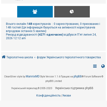
Всього онлайн
148
користувачів :: 0 зареєстрованих, 0 прихованих і
148 гостей (Ця інформація базується на активності користувачів
впродовж останніх 5 хвилин)
Рекорд відвідуваності
(4271 одночасно)
відбувся П'ят липня 24,
2026 12:12 am
Теріологічна школа
форум Українського теріологічного товариства
MannixMD
phpBB
CleanSilver style by
Style Version 1.1.6
Працює на
® Forum Software ©
phpBB Limited
Українська підтримка phpBB
Український переклад © 2005-2020
Конфіденційність
Умови
|