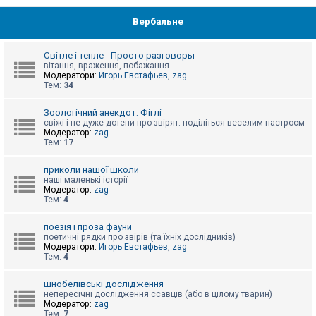
Вербальне
Світле і тепле - Просто разговоры
вітання, враження, побажання
Модератори:
Игорь Евстафьев
,
zag
Тем:
34
Зоологічний анекдот. Фіглі
свіжі і не дуже дотепи про звірят. поділіться веселим настроєм
Модератор:
zag
Тем:
17
приколи нашої школи
наші маленькі історії
Модератор:
zag
Тем:
4
поезія і проза фауни
поетичні рядки про звірів (та їхніх дослідників)
Модератори:
Игорь Евстафьев
,
zag
Тем:
4
шнобелівські дослідження
непересічні дослідження ссавців (або в цілому тварин)
Модератор:
zag
Тем:
7