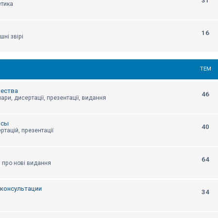
31
етика
16
шні звірі
ТЕМ
щества
46
ари, дисертації, презентації, видання
нсы
40
ртацій, презентації
64
я про нові видання
, консультации
34