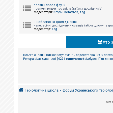
поезія і проза фауни
поетичні рядки про звірів (та їхніх дослідників)
Модератори:
Игорь Евстафьев
,
zag
шнобелівські дослідження
непересічні дослідження ссавців (або в цілому твари
Модератор:
zag
Хто 
Всього онлайн
168
користувачів :: 2 зареєстрованих, 0 прихо
Рекорд відвідуваності
(4271 одночасно)
відбувся П'ят липня
Теріологічна школа
форум Українського теріоло
Clean