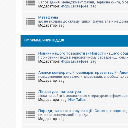
е
Заповідання, менеджмент фауни, Червона книга, біо
з
Модератори:
Игорь Евстафьев
,
zag
в
і
д
Метафауна
п
що не входить до складу "дикої" фауни, але й не дома
о
Модератор:
zag
в
і
д
е
ІНФОРМАЦІЙНИЙ ВІДДІЛ
й
Новини нашого товариства - Новости нашего об
Про новини і події в теріологічному середовищі, семін
А
Модератори:
Игорь Евстафьев
,
zag
к
т
и
Анонси конференцій, семінарів, презентацій - Ано
в
повідомлення про захисти дисертацій, апробації дисе
н
Модератор:
zag
і
т
Література - литература
е
м
лінки на сайти із зоологічною літературою, інформаці
и
Модератори:
zag
,
Nick.Tallus
Поради, питання, консультації - Советы, вопросы
питання, консультації, поради
П
Модератор:
zag
о
ш
у