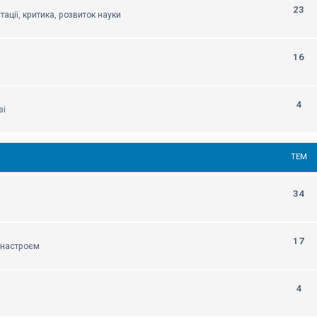
23
тації, критика, розвиток науки
16
4
зі
ТЕМ
34
17
м настроєм
4