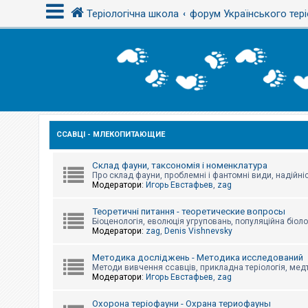
Теріологічна школа
форум Українського тері
В
х
і
д
ССАВЦІ - МЛЕКОПИТАЮЩИЕ
Р
е
є
с
Склад фауни, таксономія і номенклатура
т
Про склад фауни, проблемні і фантомні види, надійніс
р
Модератори:
Игорь Евстафьев
,
zag
а
ц
Теоретичні питання - теоретические вопросы
і
Біоценологія, еволюція угруповань, популяційна біоло
я
Модератори:
zag
,
Denis Vishnevsky
Методика досліджень - Методика исследований
Т
Методи вивчення ссавців, прикладна теріологія, медт
е
Модератори:
Игорь Евстафьев
,
zag
м
и
б
Охорона теріофауни - Охрана териофауны