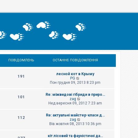
ПОВІДОМЛЕНЬ
ОСТАННЄ ПОВІДОМЛЕННЯ
лесной кот в Крыму
191
П
PG
е
Пон грудня 09, 2013 8:23 pm
р
е
Re: міжвидові гібриди в приро…
г
101
П
zag
л
е
Нед вересня 09, 2012 7:23 am
я
р
н
е
у
Re: актуальні майстер-класи д…
г
т
112
П
zag
л
и
е
Вів жовтня 08, 2013 10:36 pm
я
о
р
н
с
е
у
т
кіт лісовий та фауністичні да…
г
т