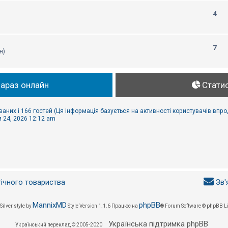
4
7
н)
зараз онлайн
Стати
ваних і 166 гостей (Ця інформація базується на активності користувачів впр
 24, 2026 12:12 am
гічного товариства
Зв'
MannixMD
phpBB
Silver style by
Style Version 1.1.6
Працює на
® Forum Software © phpBB L
Українська підтримка phpBB
Український переклад © 2005-2020