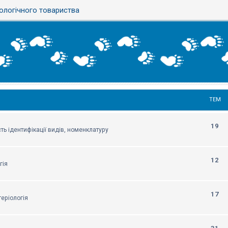
ологічного товариства
ТЕМ
19
ть ідентифікації видів, номенклатуру
12
гія
17
еріологія