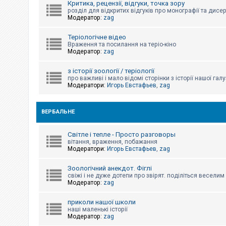
Критика, рецензії, відгуки, точка зору
к
розділ для відкритих відгуків про монографії та дисер
Модератор:
zag
Д
Теріологічне відео
о
Враження та посилання на теріо-кіно
п
Модератор:
zag
о
м
о
з історії зоології / теріології
г
про важливі і мало відомі сторінки з історії нашої галу
а
Модератори:
Игорь Евстафьев
,
zag
ВЕРБАЛЬНЕ
Світле і тепле - Просто разговоры
вітання, враження, побажання
Модератори:
Игорь Евстафьев
,
zag
Зоологічний анекдот. Фіглі
свіжі і не дуже дотепи про звірят. поділіться весели
Модератор:
zag
приколи нашої школи
наші маленькі історії
Модератор:
zag