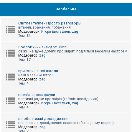
Вербальне
Світле і тепле - Просто разговоры
вітання, враження, побажання
Модератори:
Игорь Евстафьев
,
zag
Тем:
34
Зоологічний анекдот. Фіглі
свіжі і не дуже дотепи про звірят. поділіться веселим настроєм
Модератор:
zag
Тем:
17
приколи нашої школи
наші маленькі історії
Модератор:
zag
Тем:
4
поезія і проза фауни
поетичні рядки про звірів (та їхніх дослідників)
Модератори:
Игорь Евстафьев
,
zag
Тем:
4
шнобелівські дослідження
непересічні дослідження ссавців (або в цілому тварин)
Модератор:
zag
Тем:
7