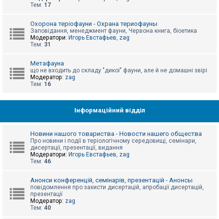
е
Тем:
17
з
в
і
Охорона теріофауни - Охрана териофауны
д
Заповідання, менеджмент фауни, Червона книга, біоетика
п
Модератори:
Игорь Евстафьев
,
zag
о
Тем:
31
в
і
д
Метафауна
е
що не входить до складу "дикої" фауни, але й не домашні звірі
й
Модератор:
zag
Тем:
16
А
к
Інформаційний відділ
т
и
в
Новини нашого товариства - Новости нашего общества
н
Про новини і події в теріологічному середовищі, семінари,
і
дисертації, презентації, видання
т
Модератори:
Игорь Евстафьев
,
zag
е
Тем:
46
м
и
Анонси конференцій, семінарів, презентацій - Анонсы
повідомлення про захисти дисертацій, апробації дисертацій,
презентації
П
Модератор:
zag
о
Тем:
40
ш
у