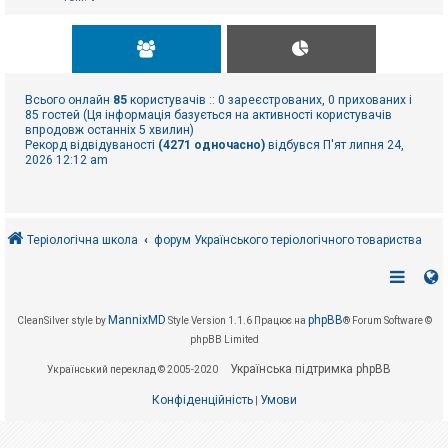
Всього онлайн
85
користувачів :: 0 зареєстрованих, 0 прихованих і
85 гостей (Ця інформація базується на активності користувачів
впродовж останніх 5 хвилин)
Рекорд відвідуваності
(4271 одночасно)
відбувся П'ят липня 24,
2026 12:12 am
Теріологічна школа
форум Українського теріологічного товариства
MannixMD
phpBB
CleanSilver style by
Style Version 1.1.6
Працює на
® Forum Software ©
phpBB Limited
Українська підтримка phpBB
Український переклад © 2005-2020
Конфіденційність
Умови
|