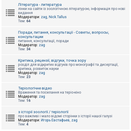
к
Література - литература
лінки на сайти із зоологічною літературою, інформація про нові
видання
Модератори:
zag
,
Nick.Tallus
Д
Тем:
64
о
п
о
Поради, питання, консультації - Советы, вопросы,
м
консультации
о
питання, консультації, поради
г
Модератор:
zag
а
Тем:
34
Критика, рецензії, відгуки, точка зору
розділ для відкритих відгуків про монографії та дисертації,
критика, розвиток науки
Модератор:
zag
Тем:
23
Теріологічне відео
Враження та посилання на теріо-кіно
Модератор:
zag
Тем:
16
з історії зоології / теріології
про важливі і мало відомі сторінки з історії нашої галузі
Модератори:
Игорь Евстафьев
,
zag
Тем:
4