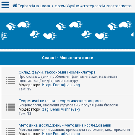
Теріологічна школа
форум Українського теріологічного товариства
В
х
і
д
Ссавці - Млекопитающие
Р
е
є
с
Склад фауни, таксономія і номенклатура
т
Про склад фауни, проблемні і фантомні види, надійність
р
ідентифікації видів, номенклатуру
а
Модератори:
Игорь Евстафьев
,
zag
ц
Тем:
19
і
я
Теоретичні питання - теоретические вопросы
Біоценологія, еволюція угруповань, популяційна біологія
Модератори:
zag
,
Denis Vishnevsky
Тем:
12
Т
е
м
Методика досліджень - Методика исследований
и
Методи вивчення ссавців, прикладна теріологія, медтеріологія
б
Модератори:
Игорь Евстафьев
,
zag