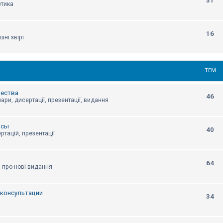
31
етика
16
шні звірі
ТЕМ
щества
46
ари, дисертації, презентації, видання
нсы
40
ртацій, презентації
64
я про нові видання
, консультации
34