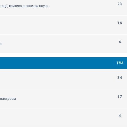
23
тації, критика, розвиток науки
16
4
зі
ТЕМ
34
17
м настроєм
4