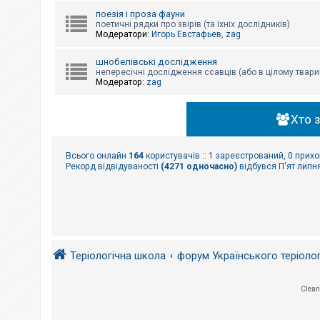
поезія і проза фауни
поетичні рядки про звірів (та їхніх дослідників)
Модератори:
Игорь Евстафьев
,
zag
шнобелівські дослідження
непересічні дослідження ссавців (або в цілому твари
Модератор:
zag
Хто 
Всього онлайн
164
користувачів :: 1 зареєстрований, 0 прихо
Рекорд відвідуваності
(4271 одночасно)
відбувся П'ят липня
Теріологічна школа
форум Українського теріоло
Clean