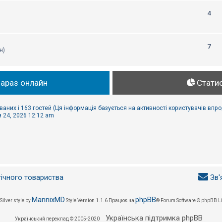
4
7
н)
зараз онлайн
Стати
ваних і 163 гостей (Ця інформація базується на активності користувачів впр
 24, 2026 12:12 am
гічного товариства
Зв'
MannixMD
phpBB
Silver style by
Style Version 1.1.6
Працює на
® Forum Software © phpBB L
Українська підтримка phpBB
Український переклад © 2005-2020