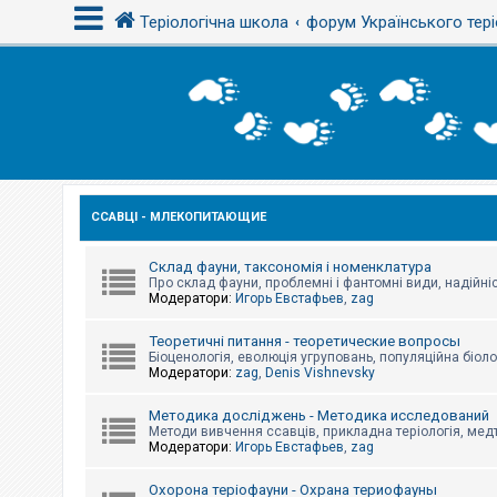
Теріологічна школа
форум Українського тері
В
х
і
д
ССАВЦІ - МЛЕКОПИТАЮЩИЕ
Р
е
є
с
Склад фауни, таксономія і номенклатура
т
Про склад фауни, проблемні і фантомні види, надійніс
р
Модератори:
Игорь Евстафьев
,
zag
а
ц
Теоретичні питання - теоретические вопросы
і
Біоценологія, еволюція угруповань, популяційна біоло
я
Модератори:
zag
,
Denis Vishnevsky
Методика досліджень - Методика исследований
Т
Методи вивчення ссавців, прикладна теріологія, медт
е
Модератори:
Игорь Евстафьев
,
zag
м
и
б
Охорона теріофауни - Охрана териофауны