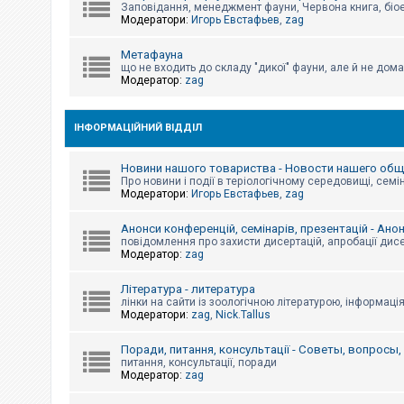
е
Заповідання, менеджмент фауни, Червона книга, біо
з
Модератори:
Игорь Евстафьев
,
zag
в
і
д
Метафауна
п
що не входить до складу "дикої" фауни, але й не дома
о
Модератор:
zag
в
і
д
е
ІНФОРМАЦІЙНИЙ ВІДДІЛ
й
Новини нашого товариства - Новости нашего об
Про новини і події в теріологічному середовищі, семін
А
Модератори:
Игорь Евстафьев
,
zag
к
т
и
Анонси конференцій, семінарів, презентацій - Ано
в
повідомлення про захисти дисертацій, апробації дисе
н
Модератор:
zag
і
т
Література - литература
е
м
лінки на сайти із зоологічною літературою, інформаці
и
Модератори:
zag
,
Nick.Tallus
Поради, питання, консультації - Советы, вопросы
питання, консультації, поради
П
Модератор:
zag
о
ш
у