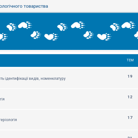
ологічного товариства
ТЕМ
19
ть ідентифікації видів, номенклатуру
12
гія
17
еріологія