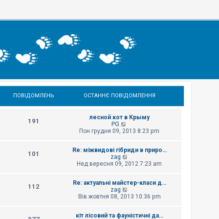
ПОВІДОМЛЕНЬ
ОСТАННЄ ПОВІДОМЛЕННЯ
лесной кот в Крыму
191
П
PG
е
Пон грудня 09, 2013 8:23 pm
р
е
Re: міжвидові гібриди в приро…
г
101
П
zag
л
е
Нед вересня 09, 2012 7:23 am
я
р
н
е
у
Re: актуальні майстер-класи д…
г
т
112
П
zag
л
и
е
Вів жовтня 08, 2013 10:36 pm
я
о
р
н
с
е
у
т
кіт лісовий та фауністичні да…
г
т