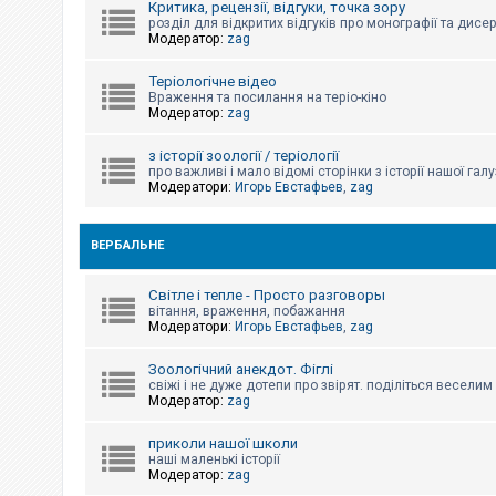
Критика, рецензії, відгуки, точка зору
к
розділ для відкритих відгуків про монографії та дисер
Модератор:
zag
Д
Теріологічне відео
о
Враження та посилання на теріо-кіно
п
Модератор:
zag
о
м
о
з історії зоології / теріології
г
про важливі і мало відомі сторінки з історії нашої галу
а
Модератори:
Игорь Евстафьев
,
zag
ВЕРБАЛЬНЕ
Світле і тепле - Просто разговоры
вітання, враження, побажання
Модератори:
Игорь Евстафьев
,
zag
Зоологічний анекдот. Фіглі
свіжі і не дуже дотепи про звірят. поділіться весели
Модератор:
zag
приколи нашої школи
наші маленькі історії
Модератор:
zag