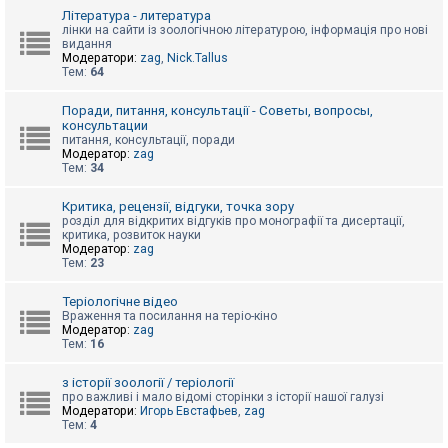
к
Література - литература
лінки на сайти із зоологічною літературою, інформація про нові
видання
Модератори:
zag
,
Nick.Tallus
Д
Тем:
64
о
п
о
Поради, питання, консультації - Советы, вопросы,
м
консультации
о
питання, консультації, поради
г
Модератор:
zag
а
Тем:
34
Критика, рецензії, відгуки, точка зору
розділ для відкритих відгуків про монографії та дисертації,
критика, розвиток науки
Модератор:
zag
Тем:
23
Теріологічне відео
Враження та посилання на теріо-кіно
Модератор:
zag
Тем:
16
з історії зоології / теріології
про важливі і мало відомі сторінки з історії нашої галузі
Модератори:
Игорь Евстафьев
,
zag
Тем:
4