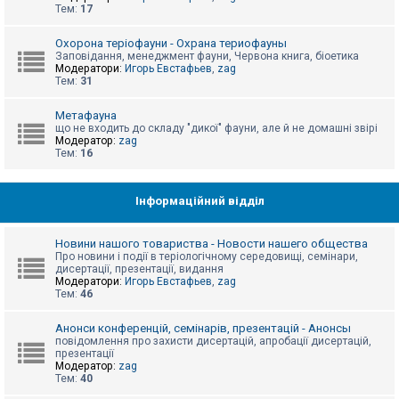
е
Тем:
17
з
в
і
Охорона теріофауни - Охрана териофауны
д
Заповідання, менеджмент фауни, Червона книга, біоетика
п
Модератори:
Игорь Евстафьев
,
zag
о
Тем:
31
в
і
д
Метафауна
е
що не входить до складу "дикої" фауни, але й не домашні звірі
й
Модератор:
zag
Тем:
16
А
к
Інформаційний відділ
т
и
в
Новини нашого товариства - Новости нашего общества
н
Про новини і події в теріологічному середовищі, семінари,
і
дисертації, презентації, видання
т
Модератори:
Игорь Евстафьев
,
zag
е
Тем:
46
м
и
Анонси конференцій, семінарів, презентацій - Анонсы
повідомлення про захисти дисертацій, апробації дисертацій,
презентації
П
Модератор:
zag
о
Тем:
40
ш
у