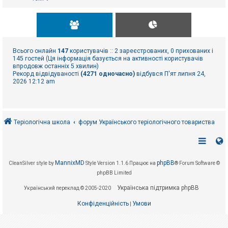
Всього онлайн
147
користувачів :: 2 зареєстрованих, 0 прихованих і
145 гостей (Ця інформація базується на активності користувачів
впродовж останніх 5 хвилин)
Рекорд відвідуваності
(4271 одночасно)
відбувся П'ят липня 24,
2026 12:12 am
Теріологічна школа
форум Українського теріологічного товариства
MannixMD
phpBB
CleanSilver style by
Style Version 1.1.6
Працює на
® Forum Software ©
phpBB Limited
Українська підтримка phpBB
Український переклад © 2005-2020
Конфіденційність
Умови
|