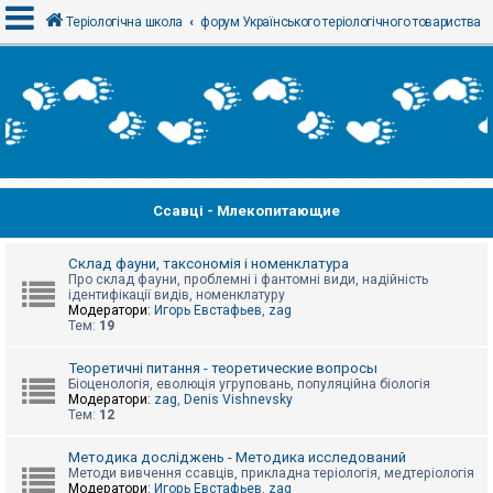
Теріологічна школа
форум Українського теріологічного товариства
В
х
і
д
Ссавці - Млекопитающие
Р
е
є
с
Склад фауни, таксономія і номенклатура
т
Про склад фауни, проблемні і фантомні види, надійність
р
ідентифікації видів, номенклатуру
а
Модератори:
Игорь Евстафьев
,
zag
ц
Тем:
19
і
я
Теоретичні питання - теоретические вопросы
Біоценологія, еволюція угруповань, популяційна біологія
Модератори:
zag
,
Denis Vishnevsky
Тем:
12
Т
е
м
Методика досліджень - Методика исследований
и
Методи вивчення ссавців, прикладна теріологія, медтеріологія
б
Модератори:
Игорь Евстафьев
,
zag