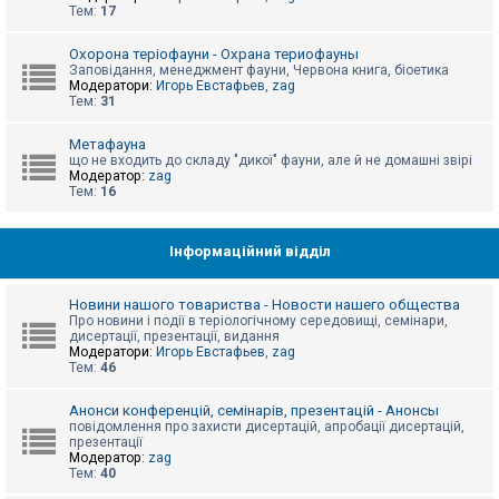
е
Тем:
17
з
в
і
Охорона теріофауни - Охрана териофауны
д
Заповідання, менеджмент фауни, Червона книга, біоетика
п
Модератори:
Игорь Евстафьев
,
zag
о
Тем:
31
в
і
д
Метафауна
е
що не входить до складу "дикої" фауни, але й не домашні звірі
й
Модератор:
zag
Тем:
16
А
к
Інформаційний відділ
т
и
в
Новини нашого товариства - Новости нашего общества
н
Про новини і події в теріологічному середовищі, семінари,
і
дисертації, презентації, видання
т
Модератори:
Игорь Евстафьев
,
zag
е
Тем:
46
м
и
Анонси конференцій, семінарів, презентацій - Анонсы
повідомлення про захисти дисертацій, апробації дисертацій,
презентації
П
Модератор:
zag
о
Тем:
40
ш
у