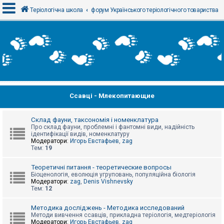
Теріологічна школа
форум Українського теріологічного товариства
В
х
і
д
Ссавці - Млекопитающие
Р
е
є
с
Склад фауни, таксономія і номенклатура
т
Про склад фауни, проблемні і фантомні види, надійність
р
ідентифікації видів, номенклатуру
а
Модератори:
Игорь Евстафьев
,
zag
ц
Тем:
19
і
я
Теоретичні питання - теоретические вопросы
Біоценологія, еволюція угруповань, популяційна біологія
Модератори:
zag
,
Denis Vishnevsky
Тем:
12
Т
е
м
Методика досліджень - Методика исследований
и
Методи вивчення ссавців, прикладна теріологія, медтеріологія
б
Модератори:
Игорь Евстафьев
,
zag