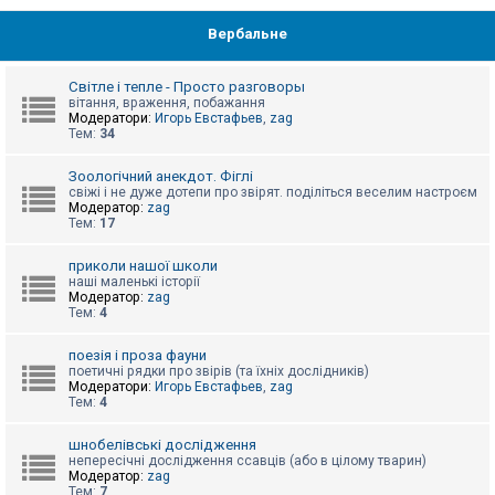
Вербальне
Світле і тепле - Просто разговоры
вітання, враження, побажання
Модератори:
Игорь Евстафьев
,
zag
Тем:
34
Зоологічний анекдот. Фіглі
свіжі і не дуже дотепи про звірят. поділіться веселим настроєм
Модератор:
zag
Тем:
17
приколи нашої школи
наші маленькі історії
Модератор:
zag
Тем:
4
поезія і проза фауни
поетичні рядки про звірів (та їхніх дослідників)
Модератори:
Игорь Евстафьев
,
zag
Тем:
4
шнобелівські дослідження
непересічні дослідження ссавців (або в цілому тварин)
Модератор:
zag
Тем:
7