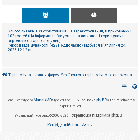
Всього онлайн
103
користувачів :: 1 зареєстрований, 0 прихованих і
102 гостей (Ця інформація базується на активності користувачів
впродовж останніх 5 хвилин)
Рекорд відвідуваності
(4271 одночасно)
відбувся П'ят липня 24,
2026 12:12 am
Теріологічна школа
форум Українського теріологічного товариства
MannixMD
phpBB
CleanSilver style by
Style Version 1.1.6
Працює на
® Forum Software ©
phpBB Limited
Українська підтримка phpBB
Український переклад © 2005-2020
Конфіденційність
Умови
|