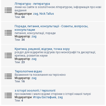
к
Література - литература
лінки на сайти із зоологічною літературою, інформація про нові
видання
Модератори:
zag
,
Nick.Tallus
Д
Тем:
64
о
п
о
Поради, питання, консультації - Советы, вопросы,
м
консультации
о
питання, консультації, поради
г
Модератор:
zag
а
Тем:
34
Критика, рецензії, відгуки, точка зору
розділ для відкритих відгуків про монографії та дисертації,
критика, розвиток науки
Модератор:
zag
Тем:
23
Теріологічне відео
Враження та посилання на теріо-кіно
Модератор:
zag
Тем:
16
з історії зоології / теріології
про важливі і мало відомі сторінки з історії нашої галузі
Модератори:
Игорь Евстафьев
,
zag
Тем:
4