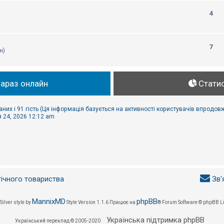
4
7
н)
зараз онлайн
Стати
аних і 91 гість (Ця інформація базується на активності користувачів впродовж
 24, 2026 12:12 am
гічного товариства
Зв'
MannixMD
phpBB
Silver style by
Style Version 1.1.6
Працює на
® Forum Software © phpBB L
Українська підтримка phpBB
Український переклад © 2005-2020