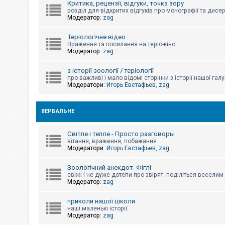
Критика, рецензії, відгуки, точка зору
к
розділ для відкритих відгуків про монографії та дисер
Модератор:
zag
Д
Теріологічне відео
о
Враження та посилання на теріо-кіно
п
Модератор:
zag
о
м
о
з історії зоології / теріології
г
про важливі і мало відомі сторінки з історії нашої галу
а
Модератори:
Игорь Евстафьев
,
zag
ВЕРБАЛЬНЕ
Світле і тепле - Просто разговоры
вітання, враження, побажання
Модератори:
Игорь Евстафьев
,
zag
Зоологічний анекдот. Фіглі
свіжі і не дуже дотепи про звірят. поділіться весели
Модератор:
zag
приколи нашої школи
наші маленькі історії
Модератор:
zag