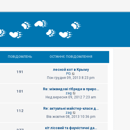
ПОВІДОМЛЕНЬ
ОСТАННЄ ПОВІДОМЛЕННЯ
лесной кот в Крыму
191
П
PG
е
Пон грудня 09, 2013 8:23 pm
р
е
Re: міжвидові гібриди в приро…
г
101
П
zag
л
е
Нед вересня 09, 2012 7:23 am
я
р
н
е
у
Re: актуальні майстер-класи д…
г
т
112
П
zag
л
и
е
Вів жовтня 08, 2013 10:36 pm
я
о
р
н
с
е
у
т
кіт лісовий та фауністичні да…
г
т