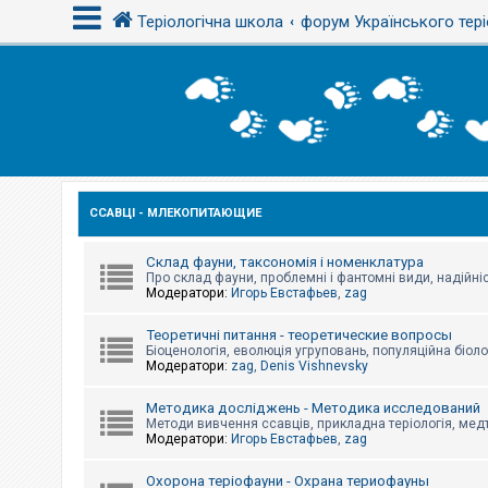
Теріологічна школа
форум Українського тері
В
х
і
д
ССАВЦІ - МЛЕКОПИТАЮЩИЕ
Р
е
є
с
Склад фауни, таксономія і номенклатура
т
Про склад фауни, проблемні і фантомні види, надійніс
р
Модератори:
Игорь Евстафьев
,
zag
а
ц
Теоретичні питання - теоретические вопросы
і
Біоценологія, еволюція угруповань, популяційна біоло
я
Модератори:
zag
,
Denis Vishnevsky
Методика досліджень - Методика исследований
Т
Методи вивчення ссавців, прикладна теріологія, медт
е
Модератори:
Игорь Евстафьев
,
zag
м
и
б
Охорона теріофауни - Охрана териофауны