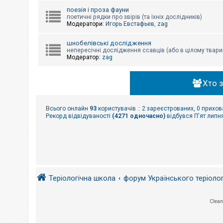
поезія і проза фауни
поетичні рядки про звірів (та їхніх дослідників)
Модератори:
Игорь Евстафьев
,
zag
шнобелівські дослідження
непересічні дослідження ссавців (або в цілому твари
Модератор:
zag
Хто 
Всього онлайн
93
користувачів :: 2 зареєстрованих, 0 прихов
Рекорд відвідуваності
(4271 одночасно)
відбувся П'ят липня
Теріологічна школа
форум Українського теріоло
Clean