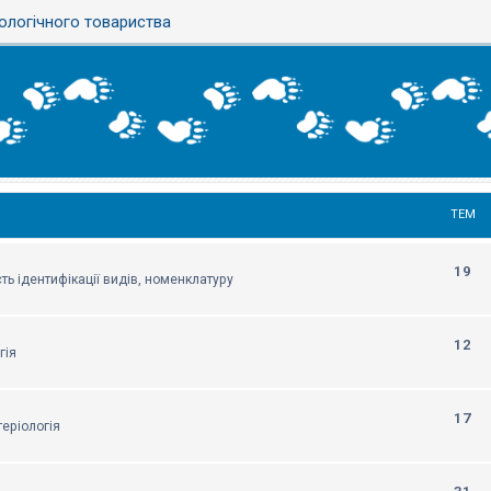
ологічного товариства
ТЕМ
19
ть ідентифікації видів, номенклатуру
12
гія
17
еріологія