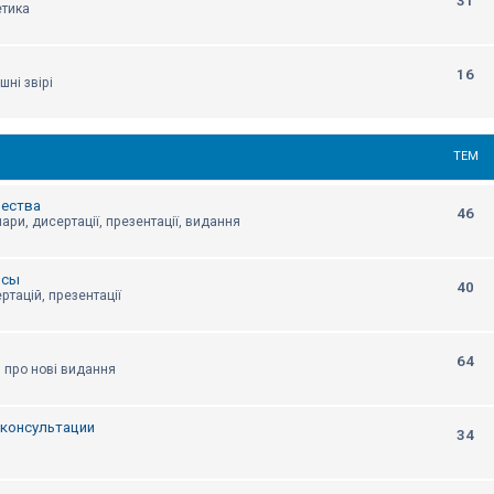
31
етика
16
шні звірі
ТЕМ
щества
46
ари, дисертації, презентації, видання
нсы
40
ртацій, презентації
64
я про нові видання
, консультации
34