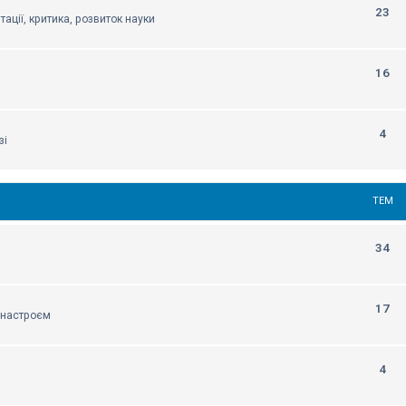
23
тації, критика, розвиток науки
16
4
зі
ТЕМ
34
17
м настроєм
4