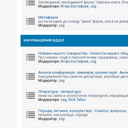
е
Заповідання, менеджмент фауни, Червона книга, біо
з
Модератори:
Игорь Евстафьев
,
zag
в
і
д
Метафауна
п
що не входить до складу "дикої" фауни, але й не дома
о
Модератор:
zag
в
і
д
е
ІНФОРМАЦІЙНИЙ ВІДДІЛ
й
Новини нашого товариства - Новости нашего об
Про новини і події в теріологічному середовищі, семін
А
Модератори:
Игорь Евстафьев
,
zag
к
т
и
Анонси конференцій, семінарів, презентацій - Ано
в
повідомлення про захисти дисертацій, апробації дисе
н
Модератор:
zag
і
т
Література - литература
е
м
лінки на сайти із зоологічною літературою, інформаці
и
Модератори:
zag
,
Nick.Tallus
Поради, питання, консультації - Советы, вопросы
питання, консультації, поради
П
Модератор:
zag
о
ш
у