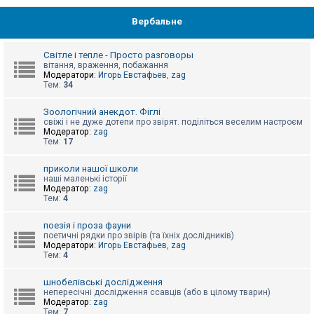
Вербальне
Світле і тепле - Просто разговоры
вітання, враження, побажання
Модератори:
Игорь Евстафьев
,
zag
Тем:
34
Зоологічний анекдот. Фіглі
свіжі і не дуже дотепи про звірят. поділіться веселим настроєм
Модератор:
zag
Тем:
17
приколи нашої школи
наші маленькі історії
Модератор:
zag
Тем:
4
поезія і проза фауни
поетичні рядки про звірів (та їхніх дослідників)
Модератори:
Игорь Евстафьев
,
zag
Тем:
4
шнобелівські дослідження
непересічні дослідження ссавців (або в цілому тварин)
Модератор:
zag
Тем:
7