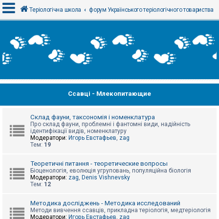
Теріологічна школа
форум Українського теріологічного товариства
В
х
і
д
Ссавці - Млекопитающие
Р
е
є
с
Склад фауни, таксономія і номенклатура
т
Про склад фауни, проблемні і фантомні види, надійність
р
ідентифікації видів, номенклатуру
а
Модератори:
Игорь Евстафьев
,
zag
ц
Тем:
19
і
я
Теоретичні питання - теоретические вопросы
Біоценологія, еволюція угруповань, популяційна біологія
Модератори:
zag
,
Denis Vishnevsky
Тем:
12
Т
е
м
Методика досліджень - Методика исследований
и
Методи вивчення ссавців, прикладна теріологія, медтеріологія
б
Модератори:
Игорь Евстафьев
,
zag