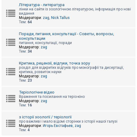
к
Література - литература
лінки на сайти із зоологічною літературою, інформація про нові
видання
Модератори:
zag
,
Nick.Tallus
Д
Тем:
64
о
п
о
Поради, питання, консультації - Советы, вопросы,
м
консультации
о
питання, консультації, поради
г
Модератор:
zag
а
Тем:
34
Критика, рецензії, відгуки, точка зору
розділ для відкритих відгуків про монографії та дисертації,
критика, розвиток науки
Модератор:
zag
Тем:
23
Теріологічне відео
Враження та посилання на теріо-кіно
Модератор:
zag
Тем:
16
з історії зоології / теріології
про важливі і мало відомі сторінки з історії нашої галузі
Модератори:
Игорь Евстафьев
,
zag
Тем:
4