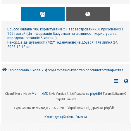
Всього онлайн
106
користувачів :: 1 зареєстрований, 0 прихованих і
105 гостей (Ця інформація базується на активності користувачів
впродовж останніх 5 хвилин)
Рекорд відвідуваності
(4271 одночасно)
відбувся П'ят липня 24,
2026 12:12 am
Теріологічна школа
форум Українського теріологічного товариства
MannixMD
phpBB
CleanSilver style by
Style Version 1.1.6
Працює на
® Forum Software ©
phpBB Limited
Українська підтримка phpBB
Український переклад © 2005-2020
Конфіденційність
Умови
|