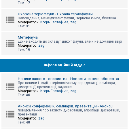
е
Тем:
17
з
в
і
Охорона теріофауни - Охрана териофауны
д
Заповідання, менеджмент фауни, Червона книга, біоетика
п
Модератори:
Игорь Евстафьев
,
zag
о
Тем:
31
в
і
д
Метафауна
е
що не входить до складу "дикої" фауни, але й не домашні звірі
й
Модератор:
zag
Тем:
16
А
к
Інформаційний відділ
т
и
в
Новини нашого товариства - Новости нашего общества
н
Про новини і події в теріологічному середовищі, семінари,
і
дисертації, презентації, видання
т
Модератори:
Игорь Евстафьев
,
zag
е
Тем:
46
м
и
Анонси конференцій, семінарів, презентацій - Анонсы
повідомлення про захисти дисертацій, апробації дисертацій,
презентації
П
Модератор:
zag
о
Тем:
40
ш
у