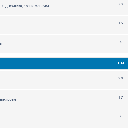
23
тації, критика, розвиток науки
16
4
зі
ТЕМ
34
17
м настроєм
4