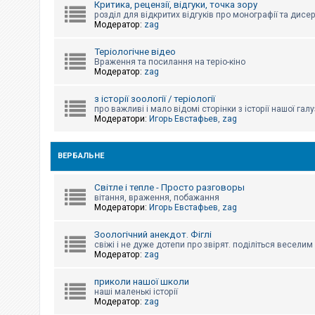
Критика, рецензії, відгуки, точка зору
к
розділ для відкритих відгуків про монографії та дисер
Модератор:
zag
Д
Теріологічне відео
о
Враження та посилання на теріо-кіно
п
Модератор:
zag
о
м
о
з історії зоології / теріології
г
про важливі і мало відомі сторінки з історії нашої галу
а
Модератори:
Игорь Евстафьев
,
zag
ВЕРБАЛЬНЕ
Світле і тепле - Просто разговоры
вітання, враження, побажання
Модератори:
Игорь Евстафьев
,
zag
Зоологічний анекдот. Фіглі
свіжі і не дуже дотепи про звірят. поділіться весели
Модератор:
zag
приколи нашої школи
наші маленькі історії
Модератор:
zag