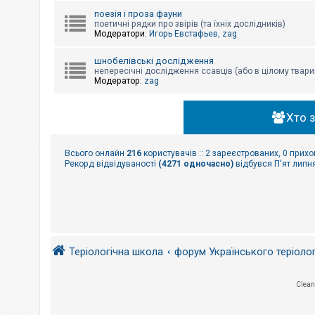
поезія і проза фауни
поетичні рядки про звірів (та їхніх дослідників)
Модератори:
Игорь Евстафьев
,
zag
шнобелівські дослідження
непересічні дослідження ссавців (або в цілому твари
Модератор:
zag
Хто 
Всього онлайн
216
користувачів :: 2 зареєстрованих, 0 прихо
Рекорд відвідуваності
(4271 одночасно)
відбувся П'ят липня
Теріологічна школа
форум Українського теріоло
Clean