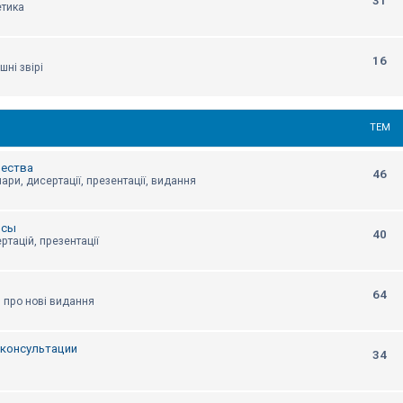
31
етика
16
шні звірі
ТЕМ
щества
46
ари, дисертації, презентації, видання
нсы
40
ртацій, презентації
64
я про нові видання
, консультации
34