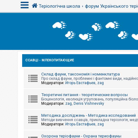
Теріологічна школа
форум Українського тері
В
х
і
д
ССАВЦІ - МЛЕКОПИТАЮЩИЕ
Р
е
є
с
Склад фауни, таксономія і номенклатура
т
Про склад фауни, проблемні і фантомні види, надійніс
р
Модератори:
Игорь Евстафьев
,
zag
а
ц
Теоретичні питання - теоретические вопросы
і
Біоценологія, еволюція угруповань, популяційна біоло
я
Модератори:
zag
,
Denis Vishnevsky
Методика досліджень - Методика исследований
Т
Методи вивчення ссавців, прикладна теріологія, медт
е
Модератори:
Игорь Евстафьев
,
zag
м
и
б
Охорона теріофауни - Охрана териофауны