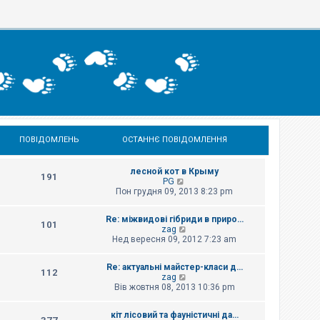
ПОВІДОМЛЕНЬ
ОСТАННЄ ПОВІДОМЛЕННЯ
лесной кот в Крыму
191
П
PG
е
Пон грудня 09, 2013 8:23 pm
р
е
Re: міжвидові гібриди в приро…
г
101
П
zag
л
е
Нед вересня 09, 2012 7:23 am
я
р
н
е
у
Re: актуальні майстер-класи д…
г
т
112
П
zag
л
и
е
Вів жовтня 08, 2013 10:36 pm
я
о
р
н
с
е
у
т
кіт лісовий та фауністичні да…
г
т