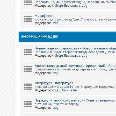
е
Заповідання, менеджмент фауни, Червона книга, біо
з
Модератори:
Игорь Евстафьев
,
zag
в
і
д
Метафауна
п
що не входить до складу "дикої" фауни, але й не дома
о
Модератор:
zag
в
і
д
е
ІНФОРМАЦІЙНИЙ ВІДДІЛ
й
Новини нашого товариства - Новости нашего об
Про новини і події в теріологічному середовищі, семін
А
Модератори:
Игорь Евстафьев
,
zag
к
т
и
Анонси конференцій, семінарів, презентацій - Ано
в
повідомлення про захисти дисертацій, апробації дисе
н
Модератор:
zag
і
т
Література - литература
е
м
лінки на сайти із зоологічною літературою, інформаці
и
Модератори:
zag
,
Nick.Tallus
Поради, питання, консультації - Советы, вопросы
питання, консультації, поради
П
Модератор:
zag
о
ш
у