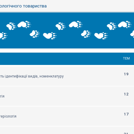
ологічного товариства
ТЕМ
19
ть ідентифікації видів, номенклатуру
12
гія
17
еріологія