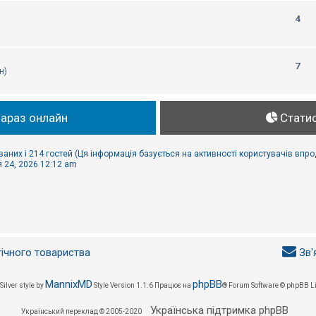
4
7
н)
зараз онлайн
Стати
ваних і 214 гостей (Ця інформація базується на активності користувачів впр
 24, 2026 12:12 am
гічного товариства
Зв'
MannixMD
phpBB
Silver style by
Style Version 1.1.6
Працює на
® Forum Software © phpBB L
Українська підтримка phpBB
Український переклад © 2005-2020