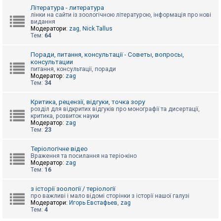
к
Література - литература
лінки на сайти із зоологічною літературою, інформація про нові
видання
Модератори:
zag
,
Nick.Tallus
Д
Тем:
64
о
п
о
Поради, питання, консультації - Советы, вопросы,
м
консультации
о
питання, консультації, поради
г
Модератор:
zag
а
Тем:
34
Критика, рецензії, відгуки, точка зору
розділ для відкритих відгуків про монографії та дисертації,
критика, розвиток науки
Модератор:
zag
Тем:
23
Теріологічне відео
Враження та посилання на теріо-кіно
Модератор:
zag
Тем:
16
з історії зоології / теріології
про важливі і мало відомі сторінки з історії нашої галузі
Модератори:
Игорь Евстафьев
,
zag
Тем:
4