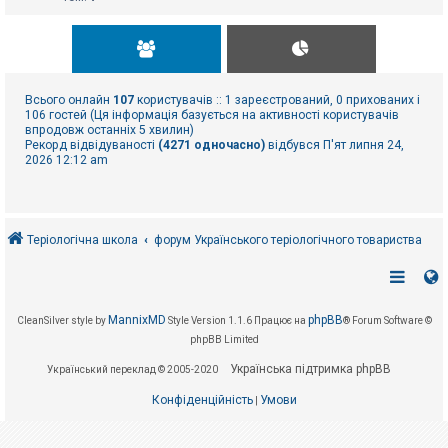
Всього онлайн
107
користувачів :: 1 зареєстрований, 0 прихованих і
106 гостей (Ця інформація базується на активності користувачів
впродовж останніх 5 хвилин)
Рекорд відвідуваності
(4271 одночасно)
відбувся П'ят липня 24,
2026 12:12 am
Теріологічна школа
форум Українського теріологічного товариства
MannixMD
phpBB
CleanSilver style by
Style Version 1.1.6
Працює на
® Forum Software ©
phpBB Limited
Українська підтримка phpBB
Український переклад © 2005-2020
Конфіденційність
Умови
|