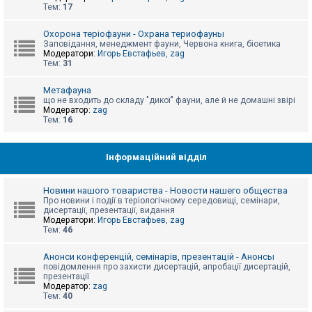
е
Тем:
17
з
в
і
Охорона теріофауни - Охрана териофауны
д
Заповідання, менеджмент фауни, Червона книга, біоетика
п
Модератори:
Игорь Евстафьев
,
zag
о
Тем:
31
в
і
д
Метафауна
е
що не входить до складу "дикої" фауни, але й не домашні звірі
й
Модератор:
zag
Тем:
16
А
к
Інформаційний відділ
т
и
в
Новини нашого товариства - Новости нашего общества
н
Про новини і події в теріологічному середовищі, семінари,
і
дисертації, презентації, видання
т
Модератори:
Игорь Евстафьев
,
zag
е
Тем:
46
м
и
Анонси конференцій, семінарів, презентацій - Анонсы
повідомлення про захисти дисертацій, апробації дисертацій,
презентації
П
Модератор:
zag
о
Тем:
40
ш
у