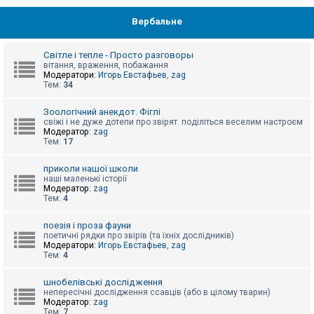
Вербальне
Світле і тепле - Просто разговоры
вітання, враження, побажання
Модератори:
Игорь Евстафьев
,
zag
Тем:
34
Зоологічний анекдот. Фіглі
свіжі і не дуже дотепи про звірят. поділіться веселим настроєм
Модератор:
zag
Тем:
17
приколи нашої школи
наші маленькі історії
Модератор:
zag
Тем:
4
поезія і проза фауни
поетичні рядки про звірів (та їхніх дослідників)
Модератори:
Игорь Евстафьев
,
zag
Тем:
4
шнобелівські дослідження
непересічні дослідження ссавців (або в цілому тварин)
Модератор:
zag
Тем:
7