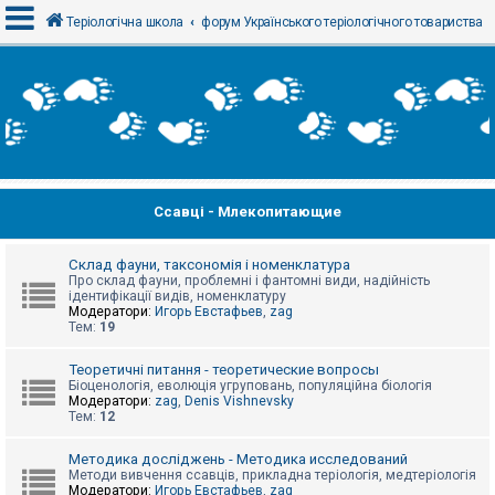
Теріологічна школа
форум Українського теріологічного товариства
В
х
і
д
Ссавці - Млекопитающие
Р
е
є
с
Склад фауни, таксономія і номенклатура
т
Про склад фауни, проблемні і фантомні види, надійність
р
ідентифікації видів, номенклатуру
а
Модератори:
Игорь Евстафьев
,
zag
ц
Тем:
19
і
я
Теоретичні питання - теоретические вопросы
Біоценологія, еволюція угруповань, популяційна біологія
Модератори:
zag
,
Denis Vishnevsky
Тем:
12
Т
е
м
Методика досліджень - Методика исследований
и
Методи вивчення ссавців, прикладна теріологія, медтеріологія
б
Модератори:
Игорь Евстафьев
,
zag