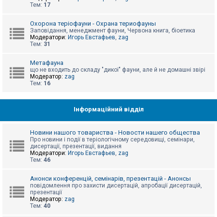
е
Тем:
17
з
в
і
Охорона теріофауни - Охрана териофауны
д
Заповідання, менеджмент фауни, Червона книга, біоетика
п
Модератори:
Игорь Евстафьев
,
zag
о
Тем:
31
в
і
д
Метафауна
е
що не входить до складу "дикої" фауни, але й не домашні звірі
й
Модератор:
zag
Тем:
16
А
к
Інформаційний відділ
т
и
в
Новини нашого товариства - Новости нашего общества
н
Про новини і події в теріологічному середовищі, семінари,
і
дисертації, презентації, видання
т
Модератори:
Игорь Евстафьев
,
zag
е
Тем:
46
м
и
Анонси конференцій, семінарів, презентацій - Анонсы
повідомлення про захисти дисертацій, апробації дисертацій,
презентації
П
Модератор:
zag
о
Тем:
40
ш
у