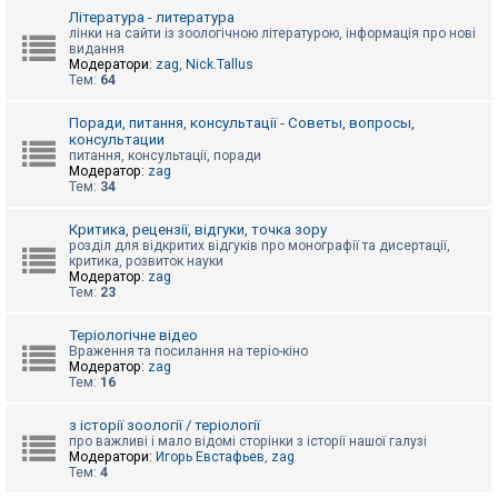
к
Література - литература
лінки на сайти із зоологічною літературою, інформація про нові
видання
Модератори:
zag
,
Nick.Tallus
Д
Тем:
64
о
п
о
Поради, питання, консультації - Советы, вопросы,
м
консультации
о
питання, консультації, поради
г
Модератор:
zag
а
Тем:
34
Критика, рецензії, відгуки, точка зору
розділ для відкритих відгуків про монографії та дисертації,
критика, розвиток науки
Модератор:
zag
Тем:
23
Теріологічне відео
Враження та посилання на теріо-кіно
Модератор:
zag
Тем:
16
з історії зоології / теріології
про важливі і мало відомі сторінки з історії нашої галузі
Модератори:
Игорь Евстафьев
,
zag
Тем:
4