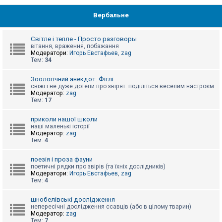
Вербальне
Світле і тепле - Просто разговоры
вітання, враження, побажання
Модератори:
Игорь Евстафьев
,
zag
Тем:
34
Зоологічний анекдот. Фіглі
свіжі і не дуже дотепи про звірят. поділіться веселим настроєм
Модератор:
zag
Тем:
17
приколи нашої школи
наші маленькі історії
Модератор:
zag
Тем:
4
поезія і проза фауни
поетичні рядки про звірів (та їхніх дослідників)
Модератори:
Игорь Евстафьев
,
zag
Тем:
4
шнобелівські дослідження
непересічні дослідження ссавців (або в цілому тварин)
Модератор:
zag
Тем:
7