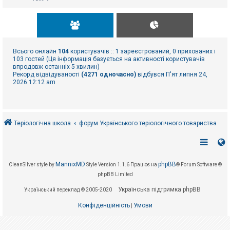
Всього онлайн
104
користувачів :: 1 зареєстрований, 0 прихованих і
103 гостей (Ця інформація базується на активності користувачів
впродовж останніх 5 хвилин)
Рекорд відвідуваності
(4271 одночасно)
відбувся П'ят липня 24,
2026 12:12 am
Теріологічна школа
форум Українського теріологічного товариства
MannixMD
phpBB
CleanSilver style by
Style Version 1.1.6
Працює на
® Forum Software ©
phpBB Limited
Українська підтримка phpBB
Український переклад © 2005-2020
Конфіденційність
Умови
|