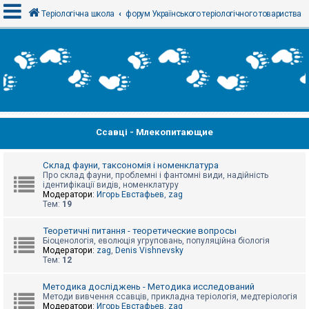
Теріологічна школа
форум Українського теріологічного товариства
В
х
і
д
Ссавці - Млекопитающие
Р
е
є
с
Склад фауни, таксономія і номенклатура
т
Про склад фауни, проблемні і фантомні види, надійність
р
ідентифікації видів, номенклатуру
а
Модератори:
Игорь Евстафьев
,
zag
ц
Тем:
19
і
я
Теоретичні питання - теоретические вопросы
Біоценологія, еволюція угруповань, популяційна біологія
Модератори:
zag
,
Denis Vishnevsky
Тем:
12
Т
е
м
Методика досліджень - Методика исследований
и
Методи вивчення ссавців, прикладна теріологія, медтеріологія
б
Модератори:
Игорь Евстафьев
,
zag