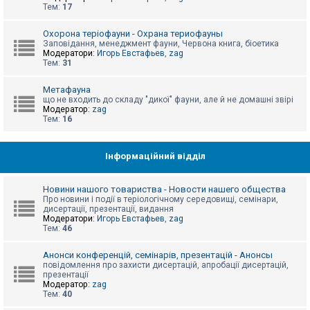
е
Тем:
17
з
в
і
Охорона теріофауни - Охрана териофауны
д
Заповідання, менеджмент фауни, Червона книга, біоетика
п
Модератори:
Игорь Евстафьев
,
zag
о
Тем:
31
в
і
д
Метафауна
е
що не входить до складу "дикої" фауни, але й не домашні звірі
й
Модератор:
zag
Тем:
16
А
к
Інформаційний відділ
т
и
в
Новини нашого товариства - Новости нашего общества
н
Про новини і події в теріологічному середовищі, семінари,
і
дисертації, презентації, видання
т
Модератори:
Игорь Евстафьев
,
zag
е
Тем:
46
м
и
Анонси конференцій, семінарів, презентацій - Анонсы
повідомлення про захисти дисертацій, апробації дисертацій,
презентації
П
Модератор:
zag
о
Тем:
40
ш
у