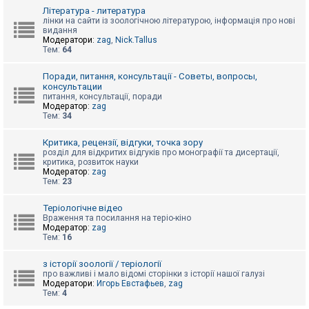
к
Література - литература
лінки на сайти із зоологічною літературою, інформація про нові
видання
Модератори:
zag
,
Nick.Tallus
Д
Тем:
64
о
п
о
Поради, питання, консультації - Советы, вопросы,
м
консультации
о
питання, консультації, поради
г
Модератор:
zag
а
Тем:
34
Критика, рецензії, відгуки, точка зору
розділ для відкритих відгуків про монографії та дисертації,
критика, розвиток науки
Модератор:
zag
Тем:
23
Теріологічне відео
Враження та посилання на теріо-кіно
Модератор:
zag
Тем:
16
з історії зоології / теріології
про важливі і мало відомі сторінки з історії нашої галузі
Модератори:
Игорь Евстафьев
,
zag
Тем:
4