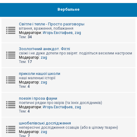
Вербальне
Світле і тепле - Просто разговоры
вітання, враження, побажання
Модератори:
Игорь Евстафьев
,
zag
Тем:
34
Зоологічний анекдот. Фіглі
свіжі і не дуже дотепи про звірят. поділіться веселим настроєм
Модератор:
zag
Тем:
17
приколи нашої школи
наші маленькі історії
Модератор:
zag
Тем:
4
поезія і проза фауни
поетичні рядки про звірів (та їхніх дослідників)
Модератори:
Игорь Евстафьев
,
zag
Тем:
4
шнобелівські дослідження
непересічні дослідження ссавців (або в цілому тварин)
Модератор:
zag
Тем:
7