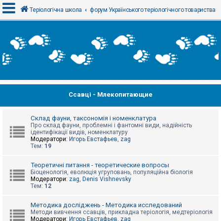
Теріологічна школа
форум Українського теріологічного товариства
В
х
і
д
Ссавці - Млекопитающие
Р
е
є
с
Склад фауни, таксономія і номенклатура
т
Про склад фауни, проблемні і фантомні види, надійність
р
ідентифікації видів, номенклатуру
а
Модератори:
Игорь Евстафьев
,
zag
ц
Тем:
19
і
я
Теоретичні питання - теоретические вопросы
Біоценологія, еволюція угруповань, популяційна біологія
Модератори:
zag
,
Denis Vishnevsky
Тем:
12
Т
е
м
Методика досліджень - Методика исследований
и
Методи вивчення ссавців, прикладна теріологія, медтеріологія
б
Модератори:
Игорь Евстафьев
,
zag