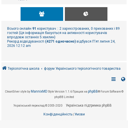
Всього онлайн
91
користувач :: 2 зареєстрованих, 0 прихованих і 89
гостей (Ця інформація базується на активності користувачів
впродовж останніх 5 хвилин)
Рекорд відвідуваності
(4271 одночасно)
відбувся П'ят липня 24,
2026 12:12 am
Теріологічна школа
форум Українського теріологічного товариства
MannixMD
phpBB
CleanSilver style by
Style Version 1.1.6
Працює на
® Forum Software ©
phpBB Limited
Українська підтримка phpBB
Український переклад © 2005-2020
Конфіденційність
Умови
|