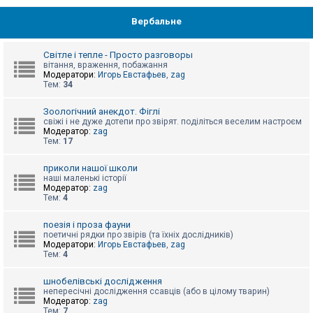
Вербальне
Світле і тепле - Просто разговоры
вітання, враження, побажання
Модератори:
Игорь Евстафьев
,
zag
Тем:
34
Зоологічний анекдот. Фіглі
свіжі і не дуже дотепи про звірят. поділіться веселим настроєм
Модератор:
zag
Тем:
17
приколи нашої школи
наші маленькі історії
Модератор:
zag
Тем:
4
поезія і проза фауни
поетичні рядки про звірів (та їхніх дослідників)
Модератори:
Игорь Евстафьев
,
zag
Тем:
4
шнобелівські дослідження
непересічні дослідження ссавців (або в цілому тварин)
Модератор:
zag
Тем:
7