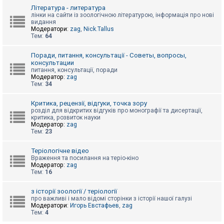
к
Література - литература
лінки на сайти із зоологічною літературою, інформація про нові
видання
Модератори:
zag
,
Nick.Tallus
Д
Тем:
64
о
п
о
Поради, питання, консультації - Советы, вопросы,
м
консультации
о
питання, консультації, поради
г
Модератор:
zag
а
Тем:
34
Критика, рецензії, відгуки, точка зору
розділ для відкритих відгуків про монографії та дисертації,
критика, розвиток науки
Модератор:
zag
Тем:
23
Теріологічне відео
Враження та посилання на теріо-кіно
Модератор:
zag
Тем:
16
з історії зоології / теріології
про важливі і мало відомі сторінки з історії нашої галузі
Модератори:
Игорь Евстафьев
,
zag
Тем:
4