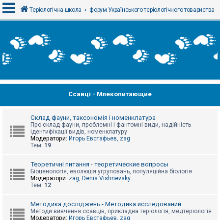
Теріологічна школа
форум Українського теріологічного товариства
В
х
і
д
Ссавці - Млекопитающие
Р
е
є
с
Склад фауни, таксономія і номенклатура
т
Про склад фауни, проблемні і фантомні види, надійність
р
ідентифікації видів, номенклатуру
а
Модератори:
Игорь Евстафьев
,
zag
ц
Тем:
19
і
я
Теоретичні питання - теоретические вопросы
Біоценологія, еволюція угруповань, популяційна біологія
Модератори:
zag
,
Denis Vishnevsky
Тем:
12
Т
е
м
Методика досліджень - Методика исследований
и
Методи вивчення ссавців, прикладна теріологія, медтеріологія
б
Модератори:
Игорь Евстафьев
,
zag