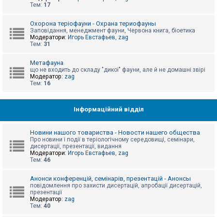
е
Тем:
17
з
в
і
Охорона теріофауни - Охрана териофауны
д
Заповідання, менеджмент фауни, Червона книга, біоетика
п
Модератори:
Игорь Евстафьев
,
zag
о
Тем:
31
в
і
д
Метафауна
е
що не входить до складу "дикої" фауни, але й не домашні звірі
й
Модератор:
zag
Тем:
16
А
к
Інформаційний відділ
т
и
в
Новини нашого товариства - Новости нашего общества
н
Про новини і події в теріологічному середовищі, семінари,
і
дисертації, презентації, видання
т
Модератори:
Игорь Евстафьев
,
zag
е
Тем:
46
м
и
Анонси конференцій, семінарів, презентацій - Анонсы
повідомлення про захисти дисертацій, апробації дисертацій,
презентації
П
Модератор:
zag
о
Тем:
40
ш
у