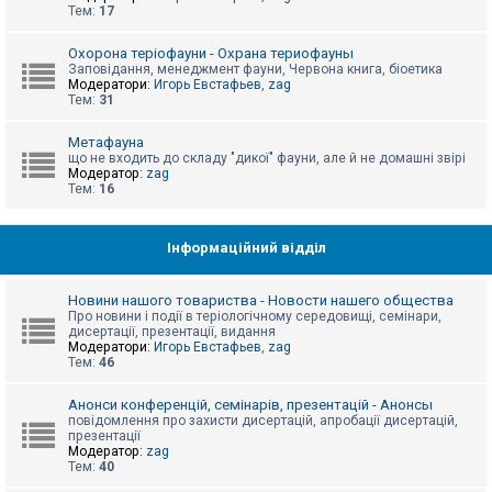
е
Тем:
17
з
в
і
Охорона теріофауни - Охрана териофауны
д
Заповідання, менеджмент фауни, Червона книга, біоетика
п
Модератори:
Игорь Евстафьев
,
zag
о
Тем:
31
в
і
д
Метафауна
е
що не входить до складу "дикої" фауни, але й не домашні звірі
й
Модератор:
zag
Тем:
16
А
к
Інформаційний відділ
т
и
в
Новини нашого товариства - Новости нашего общества
н
Про новини і події в теріологічному середовищі, семінари,
і
дисертації, презентації, видання
т
Модератори:
Игорь Евстафьев
,
zag
е
Тем:
46
м
и
Анонси конференцій, семінарів, презентацій - Анонсы
повідомлення про захисти дисертацій, апробації дисертацій,
презентації
П
Модератор:
zag
о
Тем:
40
ш
у