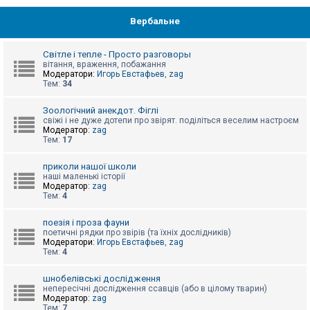
Вербальне
Світле і тепле - Просто разговоры
вітання, враження, побажання
Модератори:
Игорь Евстафьев
,
zag
Тем:
34
Зоологічний анекдот. Фіглі
свіжі і не дуже дотепи про звірят. поділіться веселим настроєм
Модератор:
zag
Тем:
17
приколи нашої школи
наші маленькі історії
Модератор:
zag
Тем:
4
поезія і проза фауни
поетичні рядки про звірів (та їхніх дослідників)
Модератори:
Игорь Евстафьев
,
zag
Тем:
4
шнобелівські дослідження
непересічні дослідження ссавців (або в цілому тварин)
Модератор:
zag
Тем:
7