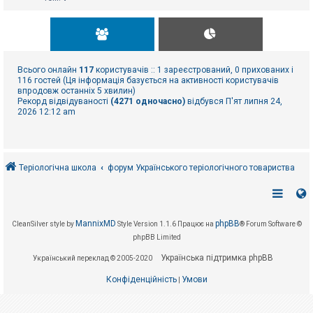
Всього онлайн
117
користувачів :: 1 зареєстрований, 0 прихованих і
116 гостей (Ця інформація базується на активності користувачів
впродовж останніх 5 хвилин)
Рекорд відвідуваності
(4271 одночасно)
відбувся П'ят липня 24,
2026 12:12 am
Теріологічна школа
форум Українського теріологічного товариства
MannixMD
phpBB
CleanSilver style by
Style Version 1.1.6
Працює на
® Forum Software ©
phpBB Limited
Українська підтримка phpBB
Український переклад © 2005-2020
Конфіденційність
Умови
|