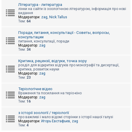
к
Література - литература
лінки на сайти із зоологічною літературою, інформація про нові
видання
Модератори:
zag
,
Nick.Tallus
Д
Тем:
64
о
п
о
Поради, питання, консультації - Советы, вопросы,
м
консультации
о
питання, консультації, поради
г
Модератор:
zag
а
Тем:
34
Критика, рецензії, відгуки, точка зору
розділ для відкритих відгуків про монографії та дисертації,
критика, розвиток науки
Модератор:
zag
Тем:
23
Теріологічне відео
Враження та посилання на теріо-кіно
Модератор:
zag
Тем:
16
з історії зоології / теріології
про важливі і мало відомі сторінки з історії нашої галузі
Модератори:
Игорь Евстафьев
,
zag
Тем:
4