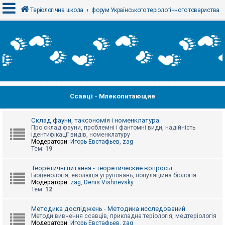
Теріологічна школа
форум Українського теріологічного товариства
В
х
і
д
Ссавці - Млекопитающие
Р
е
є
с
Склад фауни, таксономія і номенклатура
т
Про склад фауни, проблемні і фантомні види, надійність
р
ідентифікації видів, номенклатуру
а
Модератори:
Игорь Евстафьев
,
zag
ц
Тем:
19
і
я
Теоретичні питання - теоретические вопросы
Біоценологія, еволюція угруповань, популяційна біологія
Модератори:
zag
,
Denis Vishnevsky
Тем:
12
Т
е
м
Методика досліджень - Методика исследований
и
Методи вивчення ссавців, прикладна теріологія, медтеріологія
б
Модератори:
Игорь Евстафьев
,
zag