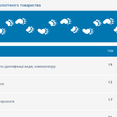
ологічного товариства
ТЕМ
19
ть ідентифікації видів, номенклатуру
12
гія
17
еріологія