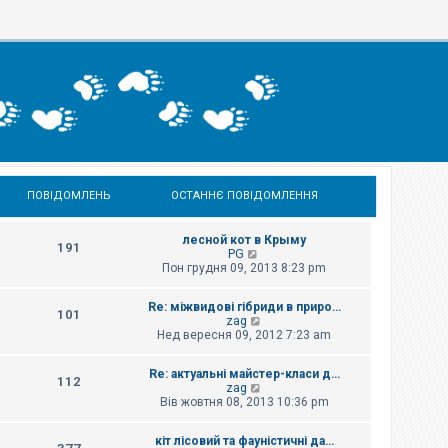
ПОВІДОМЛЕНЬ
ОСТАННЄ ПОВІДОМЛЕННЯ
лесной кот в Крыму
191
П
PG
е
Пон грудня 09, 2013 8:23 pm
р
е
Re: міжвидові гібриди в приро…
г
101
П
zag
л
е
Нед вересня 09, 2012 7:23 am
я
р
н
е
у
Re: актуальні майстер-класи д…
г
т
112
П
zag
л
и
е
Вів жовтня 08, 2013 10:36 pm
я
о
р
н
с
е
у
т
кіт лісовий та фауністичні да…
г
т