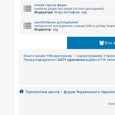
поезія і проза фауни
поетичні рядки про звірів (та їхніх дослідників)
Модератори:
Игорь Евстафьев
,
zag
шнобелівські дослідження
непересічні дослідження ссавців (або в цілому твари
Модератор:
zag
Хто 
Всього онлайн
119
користувачів :: 1 зареєстрований, 0 прихо
Рекорд відвідуваності
(4271 одночасно)
відбувся П'ят липня
Теріологічна школа
форум Українського теріоло
Clean