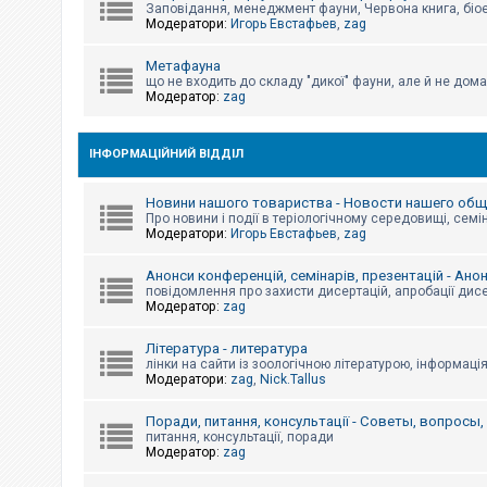
е
Заповідання, менеджмент фауни, Червона книга, біо
з
Модератори:
Игорь Евстафьев
,
zag
в
і
д
Метафауна
п
що не входить до складу "дикої" фауни, але й не дома
о
Модератор:
zag
в
і
д
е
ІНФОРМАЦІЙНИЙ ВІДДІЛ
й
Новини нашого товариства - Новости нашего об
Про новини і події в теріологічному середовищі, семін
А
Модератори:
Игорь Евстафьев
,
zag
к
т
и
Анонси конференцій, семінарів, презентацій - Ано
в
повідомлення про захисти дисертацій, апробації дисе
н
Модератор:
zag
і
т
Література - литература
е
м
лінки на сайти із зоологічною літературою, інформаці
и
Модератори:
zag
,
Nick.Tallus
Поради, питання, консультації - Советы, вопросы
питання, консультації, поради
П
Модератор:
zag
о
ш
у