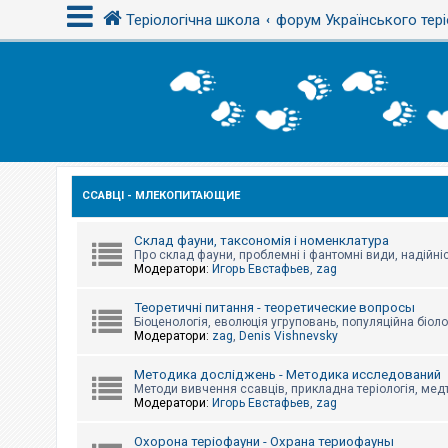
Теріологічна школа
форум Українського тері
В
х
і
д
ССАВЦІ - МЛЕКОПИТАЮЩИЕ
Р
е
є
с
Склад фауни, таксономія і номенклатура
т
Про склад фауни, проблемні і фантомні види, надійніс
р
Модератори:
Игорь Евстафьев
,
zag
а
ц
Теоретичні питання - теоретические вопросы
і
Біоценологія, еволюція угруповань, популяційна біоло
я
Модератори:
zag
,
Denis Vishnevsky
Методика досліджень - Методика исследований
Т
Методи вивчення ссавців, прикладна теріологія, медт
е
Модератори:
Игорь Евстафьев
,
zag
м
и
б
Охорона теріофауни - Охрана териофауны