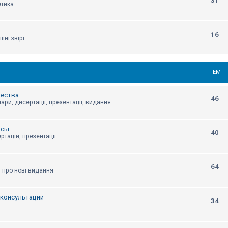
31
етика
16
шні звірі
ТЕМ
щества
46
ари, дисертації, презентації, видання
нсы
40
ртацій, презентації
64
я про нові видання
, консультации
34