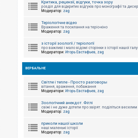
Критика, рецензії, відгуки, точка зору
к
розділ для відкритих відгуків про монографії та дисер
Модератор:
zag
Д
Теріологічне відео
о
Враження та посилання на теріо-кіно
п
Модератор:
zag
о
м
о
з історії зоології / теріології
г
про важливі і мало відомі сторінки з історії нашої галу
а
Модератори:
Игорь Евстафьев
,
zag
ВЕРБАЛЬНЕ
Світле і тепле - Просто разговоры
вітання, враження, побажання
Модератори:
Игорь Евстафьев
,
zag
Зоологічний анекдот. Фіглі
свіжі і не дуже дотепи про звірят. поділіться весели
Модератор:
zag
приколи нашої школи
наші маленькі історії
Модератор:
zag