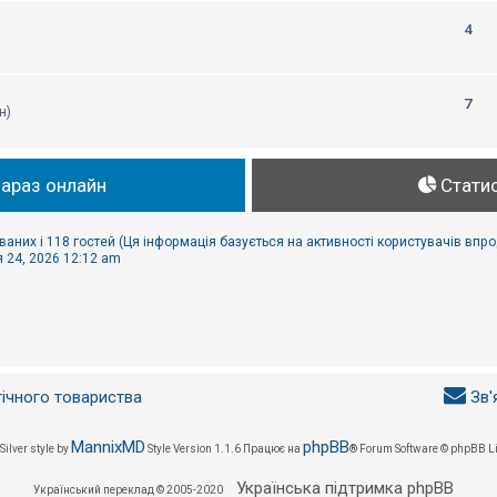
4
7
н)
зараз онлайн
Стати
ваних і 118 гостей (Ця інформація базується на активності користувачів впр
 24, 2026 12:12 am
гічного товариства
Зв'
MannixMD
phpBB
Silver style by
Style Version 1.1.6
Працює на
® Forum Software © phpBB L
Українська підтримка phpBB
Український переклад © 2005-2020