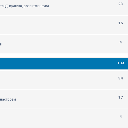
23
тації, критика, розвиток науки
16
4
зі
ТЕМ
34
17
м настроєм
4