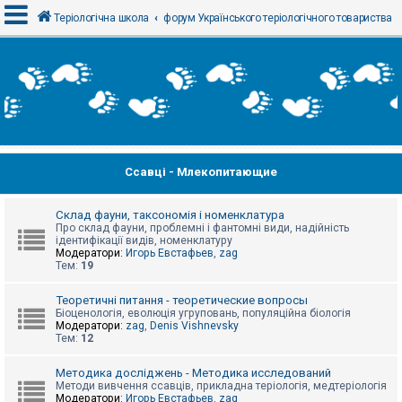
Теріологічна школа
форум Українського теріологічного товариства
В
х
і
д
Ссавці - Млекопитающие
Р
е
є
с
Склад фауни, таксономія і номенклатура
т
Про склад фауни, проблемні і фантомні види, надійність
р
ідентифікації видів, номенклатуру
а
Модератори:
Игорь Евстафьев
,
zag
ц
Тем:
19
і
я
Теоретичні питання - теоретические вопросы
Біоценологія, еволюція угруповань, популяційна біологія
Модератори:
zag
,
Denis Vishnevsky
Тем:
12
Т
е
м
Методика досліджень - Методика исследований
и
Методи вивчення ссавців, прикладна теріологія, медтеріологія
б
Модератори:
Игорь Евстафьев
,
zag