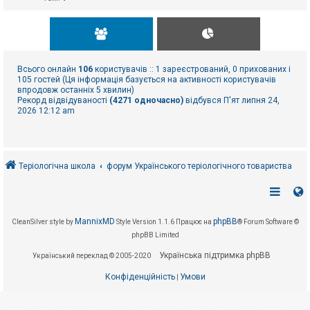
Всього онлайн
106
користувачів :: 1 зареєстрований, 0 прихованих і
105 гостей (Ця інформація базується на активності користувачів
впродовж останніх 5 хвилин)
Рекорд відвідуваності
(4271 одночасно)
відбувся П'ят липня 24,
2026 12:12 am
Теріологічна школа
форум Українського теріологічного товариства
MannixMD
phpBB
CleanSilver style by
Style Version 1.1.6
Працює на
® Forum Software ©
phpBB Limited
Українська підтримка phpBB
Український переклад © 2005-2020
Конфіденційність
Умови
|