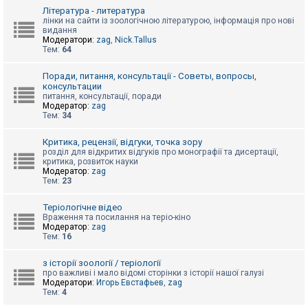
к
Література - литература
лінки на сайти із зоологічною літературою, інформація про нові
видання
Модератори:
zag
,
Nick.Tallus
Д
Тем:
64
о
п
о
Поради, питання, консультації - Советы, вопросы,
м
консультации
о
питання, консультації, поради
г
Модератор:
zag
а
Тем:
34
Критика, рецензії, відгуки, точка зору
розділ для відкритих відгуків про монографії та дисертації,
критика, розвиток науки
Модератор:
zag
Тем:
23
Теріологічне відео
Враження та посилання на теріо-кіно
Модератор:
zag
Тем:
16
з історії зоології / теріології
про важливі і мало відомі сторінки з історії нашої галузі
Модератори:
Игорь Евстафьев
,
zag
Тем:
4