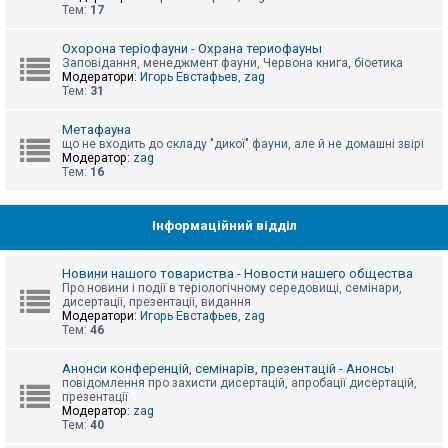
е
Тем:
17
з
в
і
Охорона теріофауни - Охрана териофауны
д
Заповідання, менеджмент фауни, Червона книга, біоетика
п
Модератори:
Игорь Евстафьев
,
zag
о
Тем:
31
в
і
д
Метафауна
е
що не входить до складу "дикої" фауни, але й не домашні звірі
й
Модератор:
zag
Тем:
16
А
к
Інформаційний відділ
т
и
в
Новини нашого товариства - Новости нашего общества
н
Про новини і події в теріологічному середовищі, семінари,
і
дисертації, презентації, видання
т
Модератори:
Игорь Евстафьев
,
zag
е
Тем:
46
м
и
Анонси конференцій, семінарів, презентацій - Анонсы
повідомлення про захисти дисертацій, апробації дисертацій,
презентації
П
Модератор:
zag
о
Тем:
40
ш
у