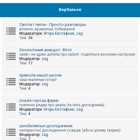
Вербальне
Світле і тепле - Просто разговоры
вітання, враження, побажання
Модератори:
Игорь Евстафьев
,
zag
Тем:
34
Зоологічний анекдот. Фіглі
свіжі і не дуже дотепи про звірят. поділіться веселим настроєм
Модератор:
zag
Тем:
17
приколи нашої школи
наші маленькі історії
Модератор:
zag
Тем:
4
поезія і проза фауни
поетичні рядки про звірів (та їхніх дослідників)
Модератори:
Игорь Евстафьев
,
zag
Тем:
4
шнобелівські дослідження
непересічні дослідження ссавців (або в цілому тварин)
Модератор:
zag
Тем:
7