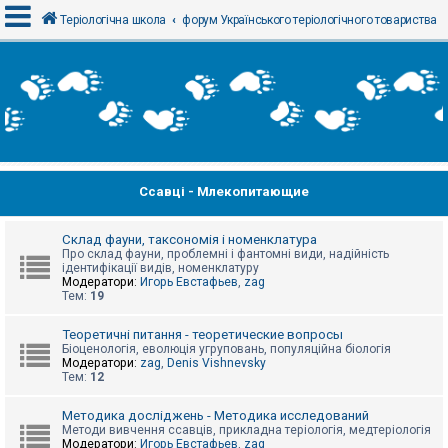
Теріологічна школа
форум Українського теріологічного товариства
В
х
і
д
Ссавці - Млекопитающие
Р
е
є
с
Склад фауни, таксономія і номенклатура
т
Про склад фауни, проблемні і фантомні види, надійність
р
ідентифікації видів, номенклатуру
а
Модератори:
Игорь Евстафьев
,
zag
ц
Тем:
19
і
я
Теоретичні питання - теоретические вопросы
Біоценологія, еволюція угруповань, популяційна біологія
Модератори:
zag
,
Denis Vishnevsky
Тем:
12
Т
е
м
Методика досліджень - Методика исследований
и
Методи вивчення ссавців, прикладна теріологія, медтеріологія
б
Модератори:
Игорь Евстафьев
,
zag