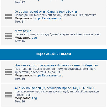
е
Тем:
17
з
в
і
Охорона теріофауни - Охрана териофауны
д
Заповідання, менеджмент фауни, Червона книга, біоетика
п
Модератори:
Игорь Евстафьев
,
zag
о
Тем:
31
в
і
д
Метафауна
е
що не входить до складу "дикої" фауни, але й не домашні звірі
й
Модератор:
zag
Тем:
16
А
к
Інформаційний відділ
т
и
в
Новини нашого товариства - Новости нашего общества
н
Про новини і події в теріологічному середовищі, семінари,
і
дисертації, презентації, видання
т
Модератори:
Игорь Евстафьев
,
zag
е
Тем:
46
м
и
Анонси конференцій, семінарів, презентацій - Анонсы
повідомлення про захисти дисертацій, апробації дисертацій,
презентації
П
Модератор:
zag
о
Тем:
40
ш
у