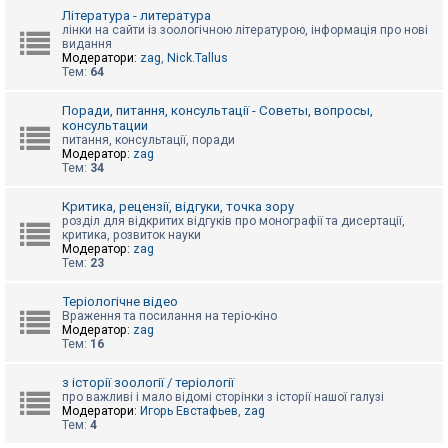
к
Література - литература
лінки на сайти із зоологічною літературою, інформація про нові
видання
Модератори:
zag
,
Nick.Tallus
Д
Тем:
64
о
п
о
Поради, питання, консультації - Советы, вопросы,
м
консультации
о
питання, консультації, поради
г
Модератор:
zag
а
Тем:
34
Критика, рецензії, відгуки, точка зору
розділ для відкритих відгуків про монографії та дисертації,
критика, розвиток науки
Модератор:
zag
Тем:
23
Теріологічне відео
Враження та посилання на теріо-кіно
Модератор:
zag
Тем:
16
з історії зоології / теріології
про важливі і мало відомі сторінки з історії нашої галузі
Модератори:
Игорь Евстафьев
,
zag
Тем:
4