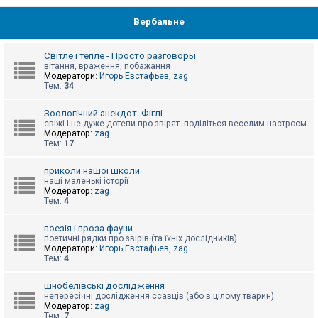
Вербальне
Світле і тепле - Просто разговоры
вітання, враження, побажання
Модератори:
Игорь Евстафьев
,
zag
Тем:
34
Зоологічний анекдот. Фіглі
свіжі і не дуже дотепи про звірят. поділіться веселим настроєм
Модератор:
zag
Тем:
17
приколи нашої школи
наші маленькі історії
Модератор:
zag
Тем:
4
поезія і проза фауни
поетичні рядки про звірів (та їхніх дослідників)
Модератори:
Игорь Евстафьев
,
zag
Тем:
4
шнобелівські дослідження
непересічні дослідження ссавців (або в цілому тварин)
Модератор:
zag
Тем:
7