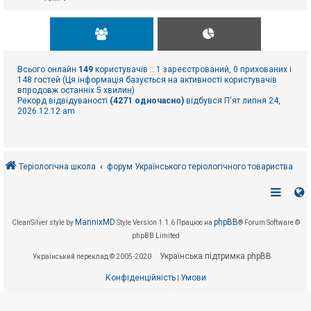
Всього онлайн
149
користувачів :: 1 зареєстрований, 0 прихованих і
148 гостей (Ця інформація базується на активності користувачів
впродовж останніх 5 хвилин)
Рекорд відвідуваності
(4271 одночасно)
відбувся П'ят липня 24,
2026 12:12 am
Теріологічна школа
форум Українського теріологічного товариства
MannixMD
phpBB
CleanSilver style by
Style Version 1.1.6
Працює на
® Forum Software ©
phpBB Limited
Українська підтримка phpBB
Український переклад © 2005-2020
Конфіденційність
Умови
|