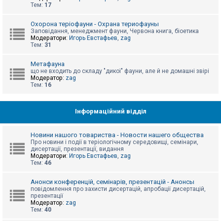
е
Тем:
17
з
в
і
Охорона теріофауни - Охрана териофауны
д
Заповідання, менеджмент фауни, Червона книга, біоетика
п
Модератори:
Игорь Евстафьев
,
zag
о
Тем:
31
в
і
д
Метафауна
е
що не входить до складу "дикої" фауни, але й не домашні звірі
й
Модератор:
zag
Тем:
16
А
к
Інформаційний відділ
т
и
в
Новини нашого товариства - Новости нашего общества
н
Про новини і події в теріологічному середовищі, семінари,
і
дисертації, презентації, видання
т
Модератори:
Игорь Евстафьев
,
zag
е
Тем:
46
м
и
Анонси конференцій, семінарів, презентацій - Анонсы
повідомлення про захисти дисертацій, апробації дисертацій,
презентації
П
Модератор:
zag
о
Тем:
40
ш
у