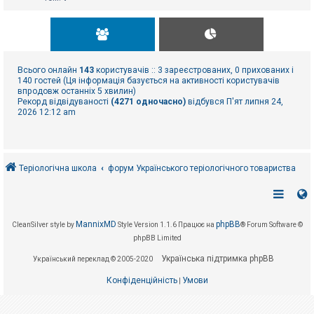
Всього онлайн
143
користувачів :: 3 зареєстрованих, 0 прихованих і
140 гостей (Ця інформація базується на активності користувачів
впродовж останніх 5 хвилин)
Рекорд відвідуваності
(4271 одночасно)
відбувся П'ят липня 24,
2026 12:12 am
Теріологічна школа
форум Українського теріологічного товариства
MannixMD
phpBB
CleanSilver style by
Style Version 1.1.6
Працює на
® Forum Software ©
phpBB Limited
Українська підтримка phpBB
Український переклад © 2005-2020
Конфіденційність
Умови
|