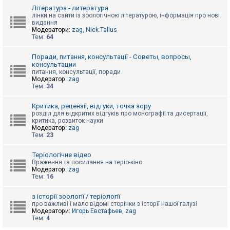
к
Література - литература
лінки на сайти із зоологічною літературою, інформація про нові
видання
Модератори:
zag
,
Nick.Tallus
Д
Тем:
64
о
п
о
Поради, питання, консультації - Советы, вопросы,
м
консультации
о
питання, консультації, поради
г
Модератор:
zag
а
Тем:
34
Критика, рецензії, відгуки, точка зору
розділ для відкритих відгуків про монографії та дисертації,
критика, розвиток науки
Модератор:
zag
Тем:
23
Теріологічне відео
Враження та посилання на теріо-кіно
Модератор:
zag
Тем:
16
з історії зоології / теріології
про важливі і мало відомі сторінки з історії нашої галузі
Модератори:
Игорь Евстафьев
,
zag
Тем:
4