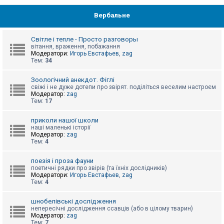
Вербальне
Світле і тепле - Просто разговоры
вітання, враження, побажання
Модератори:
Игорь Евстафьев
,
zag
Тем:
34
Зоологічний анекдот. Фіглі
свіжі і не дуже дотепи про звірят. поділіться веселим настроєм
Модератор:
zag
Тем:
17
приколи нашої школи
наші маленькі історії
Модератор:
zag
Тем:
4
поезія і проза фауни
поетичні рядки про звірів (та їхніх дослідників)
Модератори:
Игорь Евстафьев
,
zag
Тем:
4
шнобелівські дослідження
непересічні дослідження ссавців (або в цілому тварин)
Модератор:
zag
Тем:
7