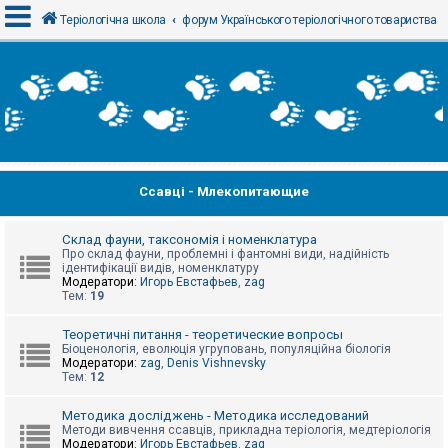
Теріологічна школа
форум Українського теріологічного товариства
В
х
і
д
Ссавці - Млекопитающие
Р
е
є
с
Склад фауни, таксономія і номенклатура
т
Про склад фауни, проблемні і фантомні види, надійність
р
ідентифікації видів, номенклатуру
а
Модератори:
Игорь Евстафьев
,
zag
ц
Тем:
19
і
я
Теоретичні питання - теоретические вопросы
Біоценологія, еволюція угруповань, популяційна біологія
Модератори:
zag
,
Denis Vishnevsky
Тем:
12
Т
е
м
Методика досліджень - Методика исследований
и
Методи вивчення ссавців, прикладна теріологія, медтеріологія
б
Модератори:
Игорь Евстафьев
,
zag