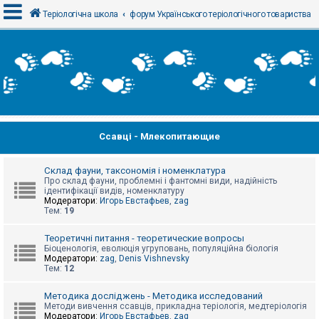
Теріологічна школа
форум Українського теріологічного товариства
В
х
і
д
Ссавці - Млекопитающие
Р
е
є
с
Склад фауни, таксономія і номенклатура
т
Про склад фауни, проблемні і фантомні види, надійність
р
ідентифікації видів, номенклатуру
а
Модератори:
Игорь Евстафьев
,
zag
ц
Тем:
19
і
я
Теоретичні питання - теоретические вопросы
Біоценологія, еволюція угруповань, популяційна біологія
Модератори:
zag
,
Denis Vishnevsky
Тем:
12
Т
е
м
Методика досліджень - Методика исследований
и
Методи вивчення ссавців, прикладна теріологія, медтеріологія
б
Модератори:
Игорь Евстафьев
,
zag