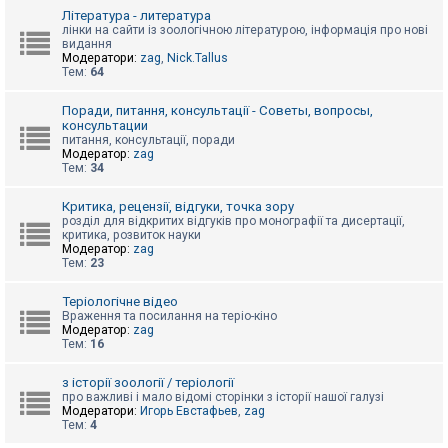
к
Література - литература
лінки на сайти із зоологічною літературою, інформація про нові
видання
Модератори:
zag
,
Nick.Tallus
Д
Тем:
64
о
п
о
Поради, питання, консультації - Советы, вопросы,
м
консультации
о
питання, консультації, поради
г
Модератор:
zag
а
Тем:
34
Критика, рецензії, відгуки, точка зору
розділ для відкритих відгуків про монографії та дисертації,
критика, розвиток науки
Модератор:
zag
Тем:
23
Теріологічне відео
Враження та посилання на теріо-кіно
Модератор:
zag
Тем:
16
з історії зоології / теріології
про важливі і мало відомі сторінки з історії нашої галузі
Модератори:
Игорь Евстафьев
,
zag
Тем:
4