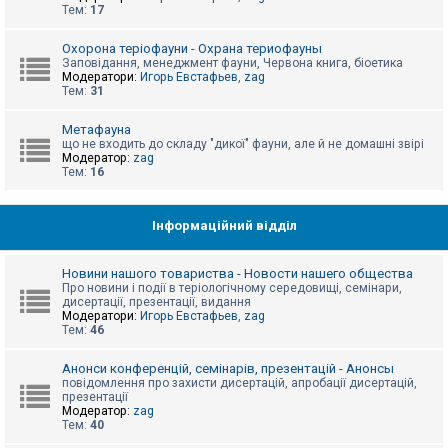
е
Тем:
17
з
в
і
Охорона теріофауни - Охрана териофауны
д
Заповідання, менеджмент фауни, Червона книга, біоетика
п
Модератори:
Игорь Евстафьев
,
zag
о
Тем:
31
в
і
д
Метафауна
е
що не входить до складу "дикої" фауни, але й не домашні звірі
й
Модератор:
zag
Тем:
16
А
к
Інформаційний відділ
т
и
в
Новини нашого товариства - Новости нашего общества
н
Про новини і події в теріологічному середовищі, семінари,
і
дисертації, презентації, видання
т
Модератори:
Игорь Евстафьев
,
zag
е
Тем:
46
м
и
Анонси конференцій, семінарів, презентацій - Анонсы
повідомлення про захисти дисертацій, апробації дисертацій,
презентації
П
Модератор:
zag
о
Тем:
40
ш
у