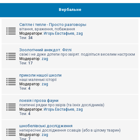
Вербальне
Світле і тепле - Просто разговоры
вітання, враження, побажання
Модератори:
Игорь Евстафьев
,
zag
Тем:
34
Зоологічний анекдот. Фіглі
свіжі і не дуже дотепи про звірят. поділіться веселим настроєм
Модератор:
zag
Тем:
17
приколи нашої школи
наші маленькі історії
Модератор:
zag
Тем:
4
поезія і проза фауни
поетичні рядки про звірів (та їхніх дослідників)
Модератори:
Игорь Евстафьев
,
zag
Тем:
4
шнобелівські дослідження
непересічні дослідження ссавців (або в цілому тварин)
Модератор:
zag
Тем:
7