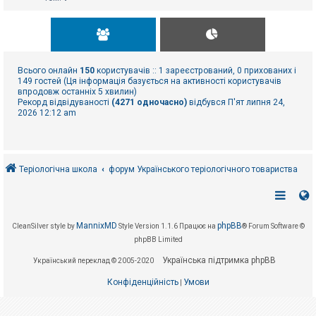
Всього онлайн
150
користувачів :: 1 зареєстрований, 0 прихованих і
149 гостей (Ця інформація базується на активності користувачів
впродовж останніх 5 хвилин)
Рекорд відвідуваності
(4271 одночасно)
відбувся П'ят липня 24,
2026 12:12 am
Теріологічна школа
форум Українського теріологічного товариства
MannixMD
phpBB
CleanSilver style by
Style Version 1.1.6
Працює на
® Forum Software ©
phpBB Limited
Українська підтримка phpBB
Український переклад © 2005-2020
Конфіденційність
Умови
|