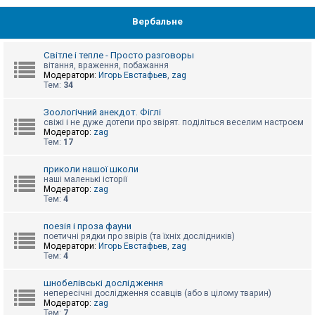
Вербальне
Світле і тепле - Просто разговоры
вітання, враження, побажання
Модератори:
Игорь Евстафьев
,
zag
Тем:
34
Зоологічний анекдот. Фіглі
свіжі і не дуже дотепи про звірят. поділіться веселим настроєм
Модератор:
zag
Тем:
17
приколи нашої школи
наші маленькі історії
Модератор:
zag
Тем:
4
поезія і проза фауни
поетичні рядки про звірів (та їхніх дослідників)
Модератори:
Игорь Евстафьев
,
zag
Тем:
4
шнобелівські дослідження
непересічні дослідження ссавців (або в цілому тварин)
Модератор:
zag
Тем:
7