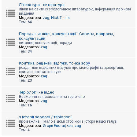
к
Література - литература
лінки на сайти із зоологічною літературою, інформація про нові
видання
Модератори:
zag
,
Nick.Tallus
Д
Тем:
64
о
п
о
Поради, питання, консультації - Советы, вопросы,
м
консультации
о
питання, консультації, поради
г
Модератор:
zag
а
Тем:
34
Критика, рецензії, відгуки, точка зору
розділ для відкритих відгуків про монографії та дисертації,
критика, розвиток науки
Модератор:
zag
Тем:
23
Теріологічне відео
Враження та посилання на теріо-кіно
Модератор:
zag
Тем:
16
з історії зоології / теріології
про важливі і мало відомі сторінки з історії нашої галузі
Модератори:
Игорь Евстафьев
,
zag
Тем:
4