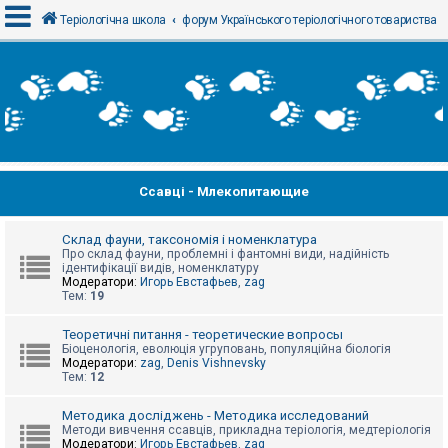
Теріологічна школа
форум Українського теріологічного товариства
В
х
і
д
Ссавці - Млекопитающие
Р
е
є
с
Склад фауни, таксономія і номенклатура
т
Про склад фауни, проблемні і фантомні види, надійність
р
ідентифікації видів, номенклатуру
а
Модератори:
Игорь Евстафьев
,
zag
ц
Тем:
19
і
я
Теоретичні питання - теоретические вопросы
Біоценологія, еволюція угруповань, популяційна біологія
Модератори:
zag
,
Denis Vishnevsky
Тем:
12
Т
е
м
Методика досліджень - Методика исследований
и
Методи вивчення ссавців, прикладна теріологія, медтеріологія
б
Модератори:
Игорь Евстафьев
,
zag