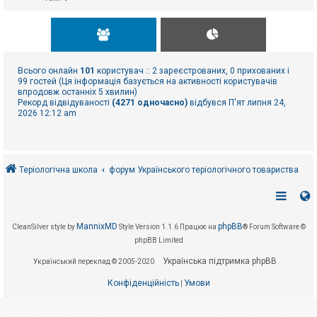
Всього онлайн
101
користувач :: 2 зареєстрованих, 0 прихованих і
99 гостей (Ця інформація базується на активності користувачів
впродовж останніх 5 хвилин)
Рекорд відвідуваності
(4271 одночасно)
відбувся П'ят липня 24,
2026 12:12 am
Теріологічна школа
форум Українського теріологічного товариства
MannixMD
phpBB
CleanSilver style by
Style Version 1.1.6
Працює на
® Forum Software ©
phpBB Limited
Українська підтримка phpBB
Український переклад © 2005-2020
Конфіденційність
Умови
|