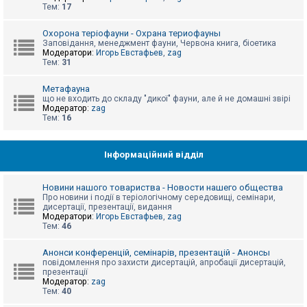
е
Тем:
17
з
в
і
Охорона теріофауни - Охрана териофауны
д
Заповідання, менеджмент фауни, Червона книга, біоетика
п
Модератори:
Игорь Евстафьев
,
zag
о
Тем:
31
в
і
д
Метафауна
е
що не входить до складу "дикої" фауни, але й не домашні звірі
й
Модератор:
zag
Тем:
16
А
к
Інформаційний відділ
т
и
в
Новини нашого товариства - Новости нашего общества
н
Про новини і події в теріологічному середовищі, семінари,
і
дисертації, презентації, видання
т
Модератори:
Игорь Евстафьев
,
zag
е
Тем:
46
м
и
Анонси конференцій, семінарів, презентацій - Анонсы
повідомлення про захисти дисертацій, апробації дисертацій,
презентації
П
Модератор:
zag
о
Тем:
40
ш
у