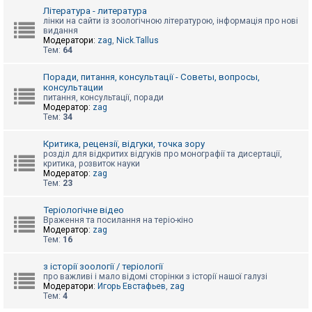
к
Література - литература
лінки на сайти із зоологічною літературою, інформація про нові
видання
Модератори:
zag
,
Nick.Tallus
Д
Тем:
64
о
п
о
Поради, питання, консультації - Советы, вопросы,
м
консультации
о
питання, консультації, поради
г
Модератор:
zag
а
Тем:
34
Критика, рецензії, відгуки, точка зору
розділ для відкритих відгуків про монографії та дисертації,
критика, розвиток науки
Модератор:
zag
Тем:
23
Теріологічне відео
Враження та посилання на теріо-кіно
Модератор:
zag
Тем:
16
з історії зоології / теріології
про важливі і мало відомі сторінки з історії нашої галузі
Модератори:
Игорь Евстафьев
,
zag
Тем:
4