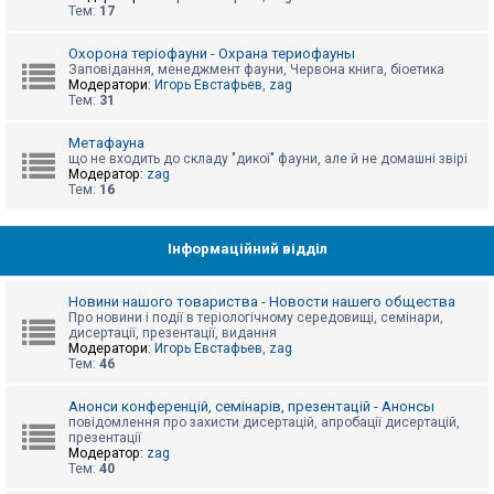
е
Тем:
17
з
в
і
Охорона теріофауни - Охрана териофауны
д
Заповідання, менеджмент фауни, Червона книга, біоетика
п
Модератори:
Игорь Евстафьев
,
zag
о
Тем:
31
в
і
д
Метафауна
е
що не входить до складу "дикої" фауни, але й не домашні звірі
й
Модератор:
zag
Тем:
16
А
к
Інформаційний відділ
т
и
в
Новини нашого товариства - Новости нашего общества
н
Про новини і події в теріологічному середовищі, семінари,
і
дисертації, презентації, видання
т
Модератори:
Игорь Евстафьев
,
zag
е
Тем:
46
м
и
Анонси конференцій, семінарів, презентацій - Анонсы
повідомлення про захисти дисертацій, апробації дисертацій,
презентації
П
Модератор:
zag
о
Тем:
40
ш
у