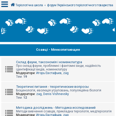
Теріологічна школа
форум Українського теріологічного товариства
В
х
і
д
Ссавці - Млекопитающие
Р
е
є
с
Склад фауни, таксономія і номенклатура
т
Про склад фауни, проблемні і фантомні види, надійність
р
ідентифікації видів, номенклатуру
а
Модератори:
Игорь Евстафьев
,
zag
ц
Тем:
19
і
я
Теоретичні питання - теоретические вопросы
Біоценологія, еволюція угруповань, популяційна біологія
Модератори:
zag
,
Denis Vishnevsky
Тем:
12
Т
е
м
Методика досліджень - Методика исследований
и
Методи вивчення ссавців, прикладна теріологія, медтеріологія
б
Модератори:
Игорь Евстафьев
,
zag