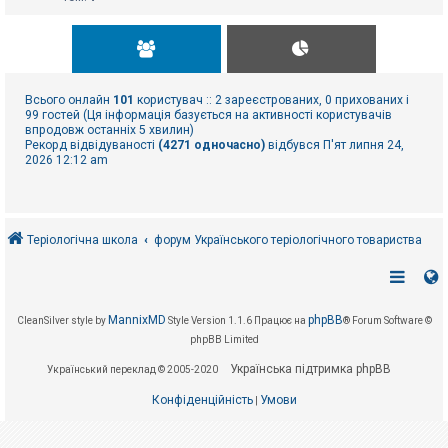
Всього онлайн
101
користувач :: 2 зареєстрованих, 0 прихованих і
99 гостей (Ця інформація базується на активності користувачів
впродовж останніх 5 хвилин)
Рекорд відвідуваності
(4271 одночасно)
відбувся П'ят липня 24,
2026 12:12 am
Теріологічна школа
форум Українського теріологічного товариства
MannixMD
phpBB
CleanSilver style by
Style Version 1.1.6
Працює на
® Forum Software ©
phpBB Limited
Українська підтримка phpBB
Український переклад © 2005-2020
Конфіденційність
Умови
|