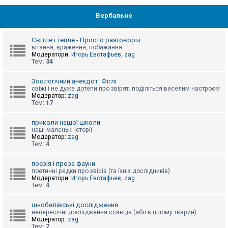
Вербальне
Світле і тепле - Просто разговоры
вітання, враження, побажання
Модератори:
Игорь Евстафьев
,
zag
Тем:
34
Зоологічний анекдот. Фіглі
свіжі і не дуже дотепи про звірят. поділіться веселим настроєм
Модератор:
zag
Тем:
17
приколи нашої школи
наші маленькі історії
Модератор:
zag
Тем:
4
поезія і проза фауни
поетичні рядки про звірів (та їхніх дослідників)
Модератори:
Игорь Евстафьев
,
zag
Тем:
4
шнобелівські дослідження
непересічні дослідження ссавців (або в цілому тварин)
Модератор:
zag
Тем:
7