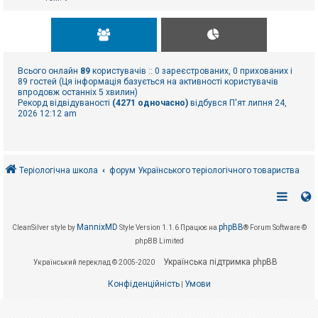
Всього онлайн
89
користувачів :: 0 зареєстрованих, 0 прихованих і
89 гостей (Ця інформація базується на активності користувачів
впродовж останніх 5 хвилин)
Рекорд відвідуваності
(4271 одночасно)
відбувся П'ят липня 24,
2026 12:12 am
Теріологічна школа
форум Українського теріологічного товариства
MannixMD
phpBB
CleanSilver style by
Style Version 1.1.6
Працює на
® Forum Software ©
phpBB Limited
Українська підтримка phpBB
Український переклад © 2005-2020
Конфіденційність
Умови
|