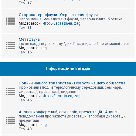
е
Тем:
17
з
в
і
Охорона теріофауни - Охрана териофауны
д
Заповідання, менеджмент фауни, Червона книга, біоетика
п
Модератори:
Игорь Евстафьев
,
zag
о
Тем:
31
в
і
д
Метафауна
е
що не входить до складу "дикої" фауни, але й не домашні звірі
й
Модератор:
zag
Тем:
16
А
к
Інформаційний відділ
т
и
в
Новини нашого товариства - Новости нашего общества
н
Про новини і події в теріологічному середовищі, семінари,
і
дисертації, презентації, видання
т
Модератори:
Игорь Евстафьев
,
zag
е
Тем:
46
м
и
Анонси конференцій, семінарів, презентацій - Анонсы
повідомлення про захисти дисертацій, апробації дисертацій,
презентації
П
Модератор:
zag
о
Тем:
40
ш
у