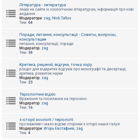
к
Література - литература
лінки на сайти із зоологічною літературою, інформація про нові
видання
Модератори:
zag
,
Nick.Tallus
Д
Тем:
64
о
п
о
Поради, питання, консультації - Советы, вопросы,
м
консультации
о
питання, консультації, поради
г
Модератор:
zag
а
Тем:
34
Критика, рецензії, відгуки, точка зору
розділ для відкритих відгуків про монографії та дисертації,
критика, розвиток науки
Модератор:
zag
Тем:
23
Теріологічне відео
Враження та посилання на теріо-кіно
Модератор:
zag
Тем:
16
з історії зоології / теріології
про важливі і мало відомі сторінки з історії нашої галузі
Модератори:
Игорь Евстафьев
,
zag
Тем:
4