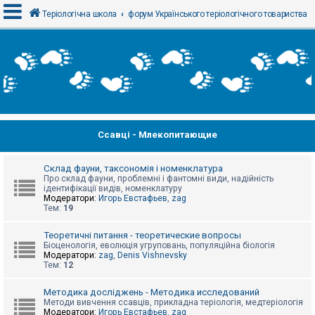
Теріологічна школа
форум Українського теріологічного товариства
В
х
і
д
Ссавці - Млекопитающие
Р
е
є
с
Склад фауни, таксономія і номенклатура
т
Про склад фауни, проблемні і фантомні види, надійність
р
ідентифікації видів, номенклатуру
а
Модератори:
Игорь Евстафьев
,
zag
ц
Тем:
19
і
я
Теоретичні питання - теоретические вопросы
Біоценологія, еволюція угруповань, популяційна біологія
Модератори:
zag
,
Denis Vishnevsky
Тем:
12
Т
е
м
Методика досліджень - Методика исследований
и
Методи вивчення ссавців, прикладна теріологія, медтеріологія
б
Модератори:
Игорь Евстафьев
,
zag