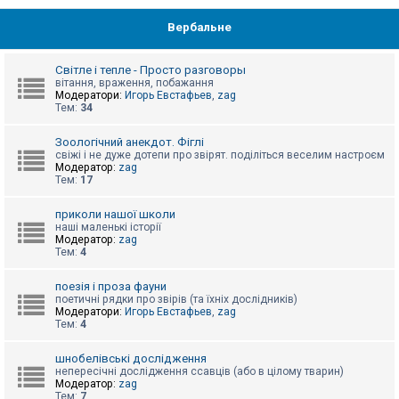
Вербальне
Світле і тепле - Просто разговоры
вітання, враження, побажання
Модератори:
Игорь Евстафьев
,
zag
Тем:
34
Зоологічний анекдот. Фіглі
свіжі і не дуже дотепи про звірят. поділіться веселим настроєм
Модератор:
zag
Тем:
17
приколи нашої школи
наші маленькі історії
Модератор:
zag
Тем:
4
поезія і проза фауни
поетичні рядки про звірів (та їхніх дослідників)
Модератори:
Игорь Евстафьев
,
zag
Тем:
4
шнобелівські дослідження
непересічні дослідження ссавців (або в цілому тварин)
Модератор:
zag
Тем:
7