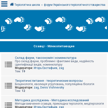
Теріологічна школа
форум Українського теріологічного товариства
В
х
і
д
Ссавці - Млекопитающие
Р
е
є
с
Склад фауни, таксономія і номенклатура
т
Про склад фауни, проблемні і фантомні види, надійність
р
ідентифікації видів, номенклатуру
а
Модератори:
Игорь Евстафьев
,
zag
ц
Тем:
19
і
я
Теоретичні питання - теоретические вопросы
Біоценологія, еволюція угруповань, популяційна біологія
Модератори:
zag
,
Denis Vishnevsky
Тем:
12
Т
е
м
Методика досліджень - Методика исследований
и
Методи вивчення ссавців, прикладна теріологія, медтеріологія
б
Модератори:
Игорь Евстафьев
,
zag