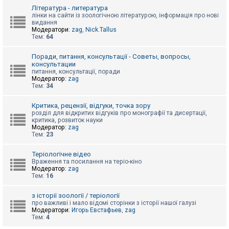
к
Література - литература
лінки на сайти із зоологічною літературою, інформація про нові
видання
Модератори:
zag
,
Nick.Tallus
Д
Тем:
64
о
п
о
Поради, питання, консультації - Советы, вопросы,
м
консультации
о
питання, консультації, поради
г
Модератор:
zag
а
Тем:
34
Критика, рецензії, відгуки, точка зору
розділ для відкритих відгуків про монографії та дисертації,
критика, розвиток науки
Модератор:
zag
Тем:
23
Теріологічне відео
Враження та посилання на теріо-кіно
Модератор:
zag
Тем:
16
з історії зоології / теріології
про важливі і мало відомі сторінки з історії нашої галузі
Модератори:
Игорь Евстафьев
,
zag
Тем:
4