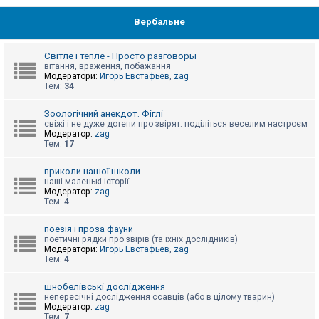
Вербальне
Світле і тепле - Просто разговоры
вітання, враження, побажання
Модератори:
Игорь Евстафьев
,
zag
Тем:
34
Зоологічний анекдот. Фіглі
свіжі і не дуже дотепи про звірят. поділіться веселим настроєм
Модератор:
zag
Тем:
17
приколи нашої школи
наші маленькі історії
Модератор:
zag
Тем:
4
поезія і проза фауни
поетичні рядки про звірів (та їхніх дослідників)
Модератори:
Игорь Евстафьев
,
zag
Тем:
4
шнобелівські дослідження
непересічні дослідження ссавців (або в цілому тварин)
Модератор:
zag
Тем:
7