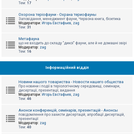
е
Тем:
17
з
в
і
Охорона теріофауни - Охрана териофауны
д
Заповідання, менеджмент фауни, Червона книга, біоетика
п
Модератори:
Игорь Евстафьев
,
zag
о
Тем:
31
в
і
д
Метафауна
е
що не входить до складу "дикої" фауни, але й не домашні звірі
й
Модератор:
zag
Тем:
16
А
к
Інформаційний відділ
т
и
в
Новини нашого товариства - Новости нашего общества
н
Про новини і події в теріологічному середовищі, семінари,
і
дисертації, презентації, видання
т
Модератори:
Игорь Евстафьев
,
zag
е
Тем:
46
м
и
Анонси конференцій, семінарів, презентацій - Анонсы
повідомлення про захисти дисертацій, апробації дисертацій,
презентації
П
Модератор:
zag
о
Тем:
40
ш
у