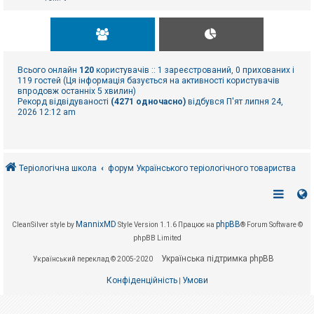
Всього онлайн
120
користувачів :: 1 зареєстрований, 0 прихованих і
119 гостей (Ця інформація базується на активності користувачів
впродовж останніх 5 хвилин)
Рекорд відвідуваності
(4271 одночасно)
відбувся П'ят липня 24,
2026 12:12 am
Теріологічна школа
форум Українського теріологічного товариства
MannixMD
phpBB
CleanSilver style by
Style Version 1.1.6
Працює на
® Forum Software ©
phpBB Limited
Українська підтримка phpBB
Український переклад © 2005-2020
Конфіденційність
Умови
|