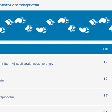
ологічного товариства
ТЕМ
19
ть ідентифікації видів, номенклатуру
12
гія
17
еріологія