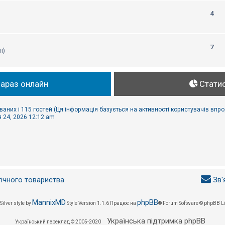
4
7
н)
зараз онлайн
Стати
ваних і 115 гостей (Ця інформація базується на активності користувачів впр
 24, 2026 12:12 am
гічного товариства
Зв'
MannixMD
phpBB
Silver style by
Style Version 1.1.6
Працює на
® Forum Software © phpBB L
Українська підтримка phpBB
Український переклад © 2005-2020