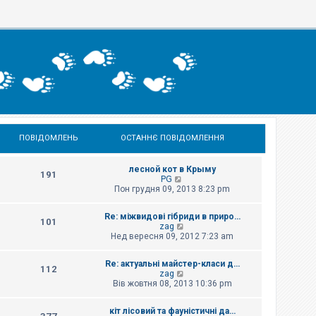
ПОВІДОМЛЕНЬ
ОСТАННЄ ПОВІДОМЛЕННЯ
лесной кот в Крыму
191
П
PG
е
Пон грудня 09, 2013 8:23 pm
р
е
Re: міжвидові гібриди в приро…
г
101
П
zag
л
е
Нед вересня 09, 2012 7:23 am
я
р
н
е
у
Re: актуальні майстер-класи д…
г
т
112
П
zag
л
и
е
Вів жовтня 08, 2013 10:36 pm
я
о
р
н
с
е
у
т
кіт лісовий та фауністичні да…
г
т