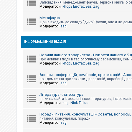
е
Заповідання, менеджмент фауни, Червона книга, біо
з
Модератори:
Игорь Евстафьев
,
zag
в
і
д
Метафауна
п
що не входить до складу "дикої" фауни, але й не дома
о
Модератор:
zag
в
і
д
е
ІНФОРМАЦІЙНИЙ ВІДДІЛ
й
Новини нашого товариства - Новости нашего об
Про новини і події в теріологічному середовищі, семін
А
Модератори:
Игорь Евстафьев
,
zag
к
т
и
Анонси конференцій, семінарів, презентацій - Ано
в
повідомлення про захисти дисертацій, апробації дисе
н
Модератор:
zag
і
т
Література - литература
е
м
лінки на сайти із зоологічною літературою, інформаці
и
Модератори:
zag
,
Nick.Tallus
Поради, питання, консультації - Советы, вопросы
питання, консультації, поради
П
Модератор:
zag
о
ш
у