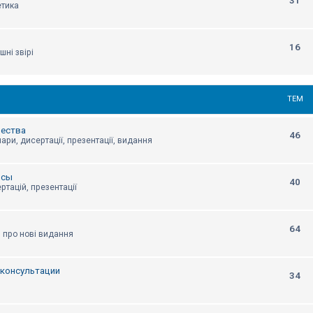
31
етика
16
шні звірі
ТЕМ
щества
46
ари, дисертації, презентації, видання
нсы
40
ртацій, презентації
64
я про нові видання
, консультации
34