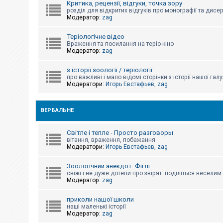
Критика, рецензії, відгуки, точка зору
к
розділ для відкритих відгуків про монографії та дисер
Модератор:
zag
Д
Теріологічне відео
о
Враження та посилання на теріо-кіно
п
Модератор:
zag
о
м
о
з історії зоології / теріології
г
про важливі і мало відомі сторінки з історії нашої галу
а
Модератори:
Игорь Евстафьев
,
zag
ВЕРБАЛЬНЕ
Світле і тепле - Просто разговоры
вітання, враження, побажання
Модератори:
Игорь Евстафьев
,
zag
Зоологічний анекдот. Фіглі
свіжі і не дуже дотепи про звірят. поділіться весели
Модератор:
zag
приколи нашої школи
наші маленькі історії
Модератор:
zag