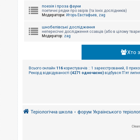
поезія і проза фауни
поетичні рядки про звірів (та їхніх дослідників)
Модератори:
Игорь Евстафьев
,
zag
шнобелівські дослідження
непересічні дослідження ссавців (або в цілому твари
Модератор:
zag
Хто 
Всього онлайн
116
користувачів :: 1 зареєстрований, 0 прихо
Рекорд відвідуваності
(4271 одночасно)
відбувся П'ят липня
Теріологічна школа
форум Українського теріоло
Clean