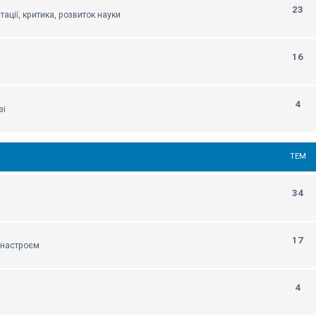
23
тації, критика, розвиток науки
16
4
зі
ТЕМ
34
17
м настроєм
4