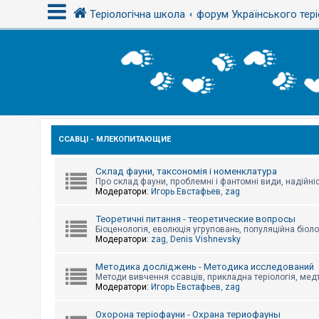
Теріологічна школа
форум Українського тері
В
х
і
д
ССАВЦІ - МЛЕКОПИТАЮЩИЕ
Р
е
є
с
Склад фауни, таксономія і номенклатура
т
Про склад фауни, проблемні і фантомні види, надійніс
р
Модератори:
Игорь Евстафьев
,
zag
а
ц
Теоретичні питання - теоретические вопросы
і
Біоценологія, еволюція угруповань, популяційна біоло
я
Модератори:
zag
,
Denis Vishnevsky
Методика досліджень - Методика исследований
Т
Методи вивчення ссавців, прикладна теріологія, медт
е
Модератори:
Игорь Евстафьев
,
zag
м
и
б
Охорона теріофауни - Охрана териофауны