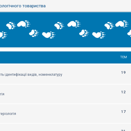
ологічного товариства
ТЕМ
19
ть ідентифікації видів, номенклатуру
12
гія
17
еріологія