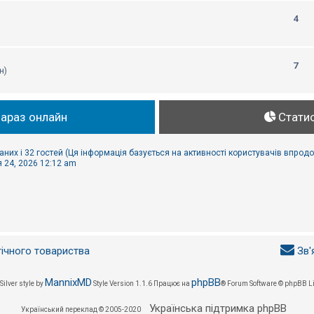
4
7
н)
зараз онлайн
Стати
аних і 32 гостей (Ця інформація базується на активності користувачів впродо
 24, 2026 12:12 am
гічного товариства
Зв'
MannixMD
phpBB
Silver style by
Style Version 1.1.6
Працює на
® Forum Software © phpBB L
Українська підтримка phpBB
Український переклад © 2005-2020