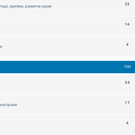
23
тації, критика, розвиток науки
16
4
зі
ТЕМ
34
17
м настроєм
4