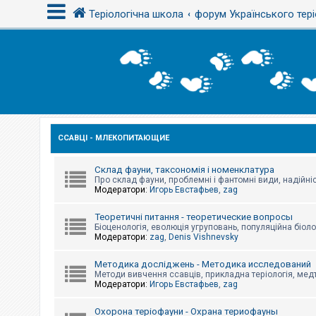
Теріологічна школа
форум Українського тері
В
х
і
д
ССАВЦІ - МЛЕКОПИТАЮЩИЕ
Р
е
є
с
Склад фауни, таксономія і номенклатура
т
Про склад фауни, проблемні і фантомні види, надійніс
р
Модератори:
Игорь Евстафьев
,
zag
а
ц
Теоретичні питання - теоретические вопросы
і
Біоценологія, еволюція угруповань, популяційна біоло
я
Модератори:
zag
,
Denis Vishnevsky
Методика досліджень - Методика исследований
Т
Методи вивчення ссавців, прикладна теріологія, медт
е
Модератори:
Игорь Евстафьев
,
zag
м
и
б
Охорона теріофауни - Охрана териофауны