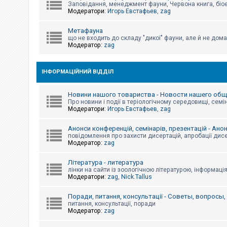
е
Заповідання, менеджмент фауни, Червона книга, біо
з
Модератори:
Игорь Евстафьев
,
zag
в
і
д
Метафауна
п
що не входить до складу "дикої" фауни, але й не дома
о
Модератор:
zag
в
і
д
е
ІНФОРМАЦІЙНИЙ ВІДДІЛ
й
Новини нашого товариства - Новости нашего об
Про новини і події в теріологічному середовищі, семін
А
Модератори:
Игорь Евстафьев
,
zag
к
т
и
Анонси конференцій, семінарів, презентацій - Ано
в
повідомлення про захисти дисертацій, апробації дисе
н
Модератор:
zag
і
т
Література - литература
е
м
лінки на сайти із зоологічною літературою, інформаці
и
Модератори:
zag
,
Nick.Tallus
Поради, питання, консультації - Советы, вопросы
питання, консультації, поради
П
Модератор:
zag
о
ш
у