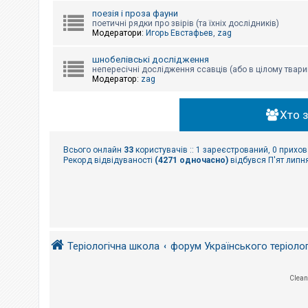
поезія і проза фауни
поетичні рядки про звірів (та їхніх дослідників)
Модератори:
Игорь Евстафьев
,
zag
шнобелівські дослідження
непересічні дослідження ссавців (або в цілому твари
Модератор:
zag
Хто 
Всього онлайн
33
користувачів :: 1 зареєстрований, 0 прихов
Рекорд відвідуваності
(4271 одночасно)
відбувся П'ят липня
Теріологічна школа
форум Українського теріоло
Clean