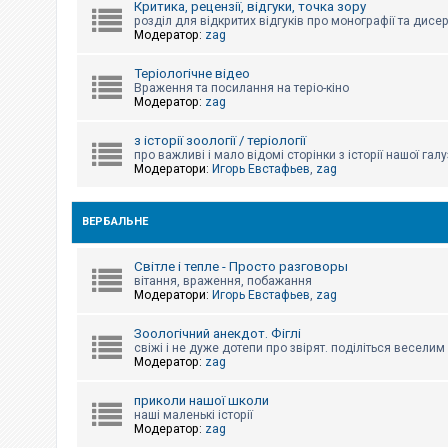
Критика, рецензії, відгуки, точка зору
к
розділ для відкритих відгуків про монографії та дисер
Модератор:
zag
Д
Теріологічне відео
о
Враження та посилання на теріо-кіно
п
Модератор:
zag
о
м
о
з історії зоології / теріології
г
про важливі і мало відомі сторінки з історії нашої галу
а
Модератори:
Игорь Евстафьев
,
zag
ВЕРБАЛЬНЕ
Світле і тепле - Просто разговоры
вітання, враження, побажання
Модератори:
Игорь Евстафьев
,
zag
Зоологічний анекдот. Фіглі
свіжі і не дуже дотепи про звірят. поділіться весели
Модератор:
zag
приколи нашої школи
наші маленькі історії
Модератор:
zag