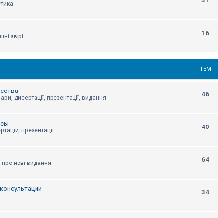
31
етика
16
шні звірі
ТЕМ
щества
46
ари, дисертації, презентації, видання
нсы
40
ртацій, презентації
64
я про нові видання
, консультации
34