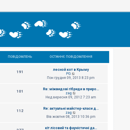
ПОВІДОМЛЕНЬ
ОСТАННЄ ПОВІДОМЛЕННЯ
лесной кот в Крыму
191
П
PG
е
Пон грудня 09, 2013 8:23 pm
р
е
Re: міжвидові гібриди в приро…
г
101
П
zag
л
е
Нед вересня 09, 2012 7:23 am
я
р
н
е
у
Re: актуальні майстер-класи д…
г
т
112
П
zag
л
и
е
Вів жовтня 08, 2013 10:36 pm
я
о
р
н
с
е
у
т
кіт лісовий та фауністичні да…
г
т