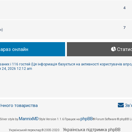
4
7
н)
зараз онлайн
Стати
ваних і 116 гостей (Ця інформація базується на активності користувачів впр
 24, 2026 12:12 am
гічного товариства
Зв'
MannixMD
phpBB
Silver style by
Style Version 1.1.6
Працює на
® Forum Software © phpBB L
Українська підтримка phpBB
Український переклад © 2005-2020