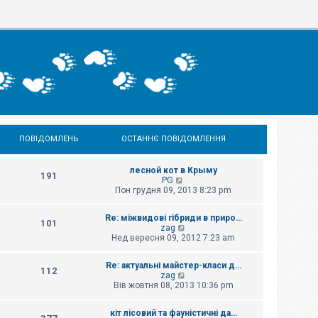
ПОВІДОМЛЕНЬ
ОСТАННЄ ПОВІДОМЛЕННЯ
лесной кот в Крыму
191
П
PG
е
Пон грудня 09, 2013 8:23 pm
р
е
Re: міжвидові гібриди в приро…
г
101
П
zag
л
е
Нед вересня 09, 2012 7:23 am
я
р
н
е
у
Re: актуальні майстер-класи д…
г
т
112
П
zag
л
и
е
Вів жовтня 08, 2013 10:36 pm
я
о
р
н
с
е
у
т
кіт лісовий та фауністичні да…
г
т