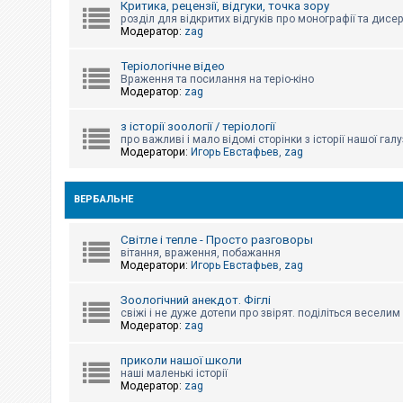
Критика, рецензії, відгуки, точка зору
к
розділ для відкритих відгуків про монографії та дисер
Модератор:
zag
Д
Теріологічне відео
о
Враження та посилання на теріо-кіно
п
Модератор:
zag
о
м
о
з історії зоології / теріології
г
про важливі і мало відомі сторінки з історії нашої галу
а
Модератори:
Игорь Евстафьев
,
zag
ВЕРБАЛЬНЕ
Світле і тепле - Просто разговоры
вітання, враження, побажання
Модератори:
Игорь Евстафьев
,
zag
Зоологічний анекдот. Фіглі
свіжі і не дуже дотепи про звірят. поділіться весели
Модератор:
zag
приколи нашої школи
наші маленькі історії
Модератор:
zag