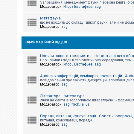
е
Заповідання, менеджмент фауни, Червона книга, біо
з
Модератори:
Игорь Евстафьев
,
zag
в
і
д
Метафауна
п
що не входить до складу "дикої" фауни, але й не дома
о
Модератор:
zag
в
і
д
е
ІНФОРМАЦІЙНИЙ ВІДДІЛ
й
Новини нашого товариства - Новости нашего об
Про новини і події в теріологічному середовищі, семін
А
Модератори:
Игорь Евстафьев
,
zag
к
т
и
Анонси конференцій, семінарів, презентацій - Ано
в
повідомлення про захисти дисертацій, апробації дисе
н
Модератор:
zag
і
т
Література - литература
е
м
лінки на сайти із зоологічною літературою, інформаці
и
Модератори:
zag
,
Nick.Tallus
Поради, питання, консультації - Советы, вопросы
питання, консультації, поради
П
Модератор:
zag
о
ш
у