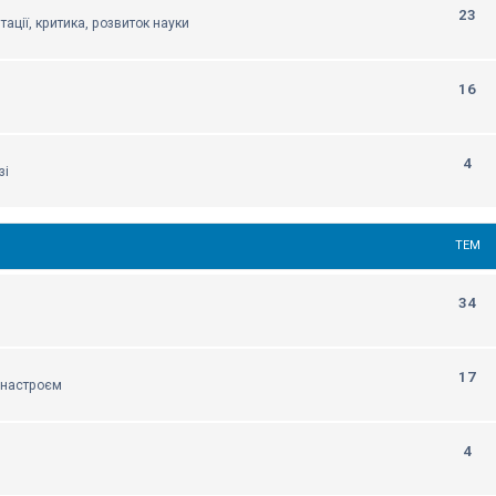
23
тації, критика, розвиток науки
16
4
зі
ТЕМ
34
17
м настроєм
4