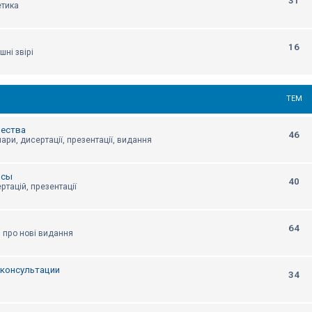
31
етика
16
шні звірі
ТЕМ
щества
46
ари, дисертації, презентації, видання
нсы
40
ртацій, презентації
64
я про нові видання
, консультации
34