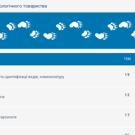
ологічного товариства
ТЕМ
19
ть ідентифікації видів, номенклатуру
12
гія
17
еріологія