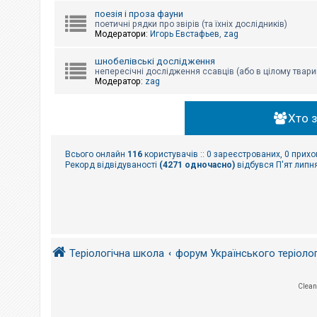
поезія і проза фауни
поетичні рядки про звірів (та їхніх дослідників)
Модератори:
Игорь Евстафьев
,
zag
шнобелівські дослідження
непересічні дослідження ссавців (або в цілому твари
Модератор:
zag
Хто 
Всього онлайн
116
користувачів :: 0 зареєстрованих, 0 прихо
Рекорд відвідуваності
(4271 одночасно)
відбувся П'ят липня
Теріологічна школа
форум Українського теріоло
Clean