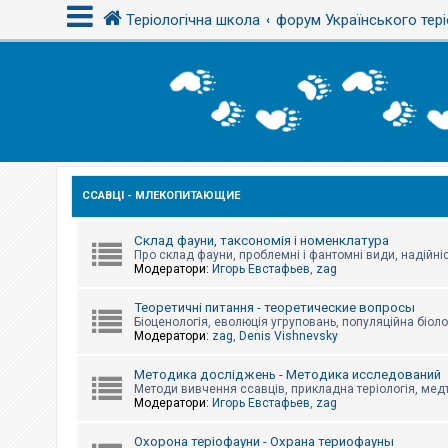
Теріологічна школа
форум Українського тері
В
х
і
д
ССАВЦІ - МЛЕКОПИТАЮЩИЕ
Р
е
є
с
Склад фауни, таксономія і номенклатура
т
Про склад фауни, проблемні і фантомні види, надійніс
р
Модератори:
Игорь Евстафьев
,
zag
а
ц
Теоретичні питання - теоретические вопросы
і
Біоценологія, еволюція угруповань, популяційна біоло
я
Модератори:
zag
,
Denis Vishnevsky
Методика досліджень - Методика исследований
Т
Методи вивчення ссавців, прикладна теріологія, медт
е
Модератори:
Игорь Евстафьев
,
zag
м
и
б
Охорона теріофауни - Охрана териофауны