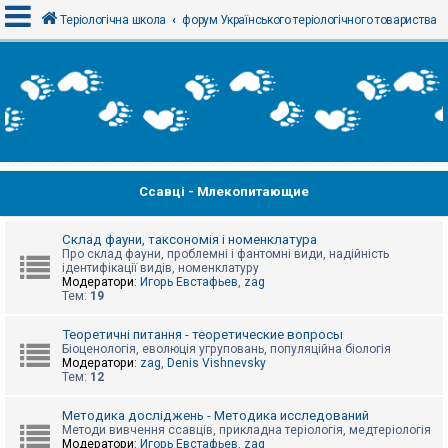
Теріологічна школа
форум Українського теріологічного товариства
В
х
і
д
Ссавці - Млекопитающие
Р
е
є
с
Склад фауни, таксономія і номенклатура
т
Про склад фауни, проблемні і фантомні види, надійність
р
ідентифікації видів, номенклатуру
а
Модератори:
Игорь Евстафьев
,
zag
ц
Тем:
19
і
я
Теоретичні питання - теоретические вопросы
Біоценологія, еволюція угруповань, популяційна біологія
Модератори:
zag
,
Denis Vishnevsky
Тем:
12
Т
е
м
Методика досліджень - Методика исследований
и
Методи вивчення ссавців, прикладна теріологія, медтеріологія
б
Модератори:
Игорь Евстафьев
,
zag