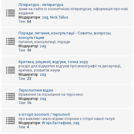
к
Література - литература
лінки на сайти із зоологічною літературою, інформація про нові
видання
Модератори:
zag
,
Nick.Tallus
Д
Тем:
64
о
п
о
Поради, питання, консультації - Советы, вопросы,
м
консультации
о
питання, консультації, поради
г
Модератор:
zag
а
Тем:
34
Критика, рецензії, відгуки, точка зору
розділ для відкритих відгуків про монографії та дисертації,
критика, розвиток науки
Модератор:
zag
Тем:
23
Теріологічне відео
Враження та посилання на теріо-кіно
Модератор:
zag
Тем:
16
з історії зоології / теріології
про важливі і мало відомі сторінки з історії нашої галузі
Модератори:
Игорь Евстафьев
,
zag
Тем:
4