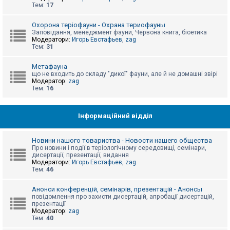
е
Тем:
17
з
в
і
Охорона теріофауни - Охрана териофауны
д
Заповідання, менеджмент фауни, Червона книга, біоетика
п
Модератори:
Игорь Евстафьев
,
zag
о
Тем:
31
в
і
д
Метафауна
е
що не входить до складу "дикої" фауни, але й не домашні звірі
й
Модератор:
zag
Тем:
16
А
к
Інформаційний відділ
т
и
в
Новини нашого товариства - Новости нашего общества
н
Про новини і події в теріологічному середовищі, семінари,
і
дисертації, презентації, видання
т
Модератори:
Игорь Евстафьев
,
zag
е
Тем:
46
м
и
Анонси конференцій, семінарів, презентацій - Анонсы
повідомлення про захисти дисертацій, апробації дисертацій,
презентації
П
Модератор:
zag
о
Тем:
40
ш
у