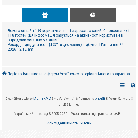
Всього онлайн
119
користувачів :: 1 зареєстрований, 0 прихованих і
118 гостей (Ця інформація базується на активності користувачів
впродовж останніх 5 хвилин)
Рекорд відвідуваності
(4271 одночасно)
відбувся П'ят липня 24,
2026 12:12 am
Теріологічна школа
форум Українського теріологічного товариства
MannixMD
phpBB
CleanSilver style by
Style Version 1.1.6
Працює на
® Forum Software ©
phpBB Limited
Українська підтримка phpBB
Український переклад © 2005-2020
Конфіденційність
Умови
|