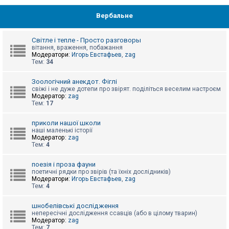
Вербальне
Світле і тепле - Просто разговоры
вітання, враження, побажання
Модератори:
Игорь Евстафьев
,
zag
Тем:
34
Зоологічний анекдот. Фіглі
свіжі і не дуже дотепи про звірят. поділіться веселим настроєм
Модератор:
zag
Тем:
17
приколи нашої школи
наші маленькі історії
Модератор:
zag
Тем:
4
поезія і проза фауни
поетичні рядки про звірів (та їхніх дослідників)
Модератори:
Игорь Евстафьев
,
zag
Тем:
4
шнобелівські дослідження
непересічні дослідження ссавців (або в цілому тварин)
Модератор:
zag
Тем:
7