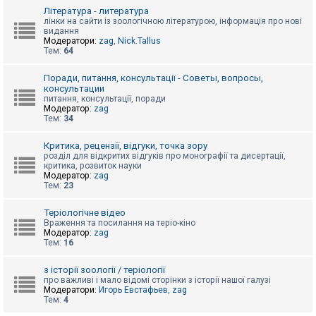
к
Література - литература
лінки на сайти із зоологічною літературою, інформація про нові
видання
Модератори:
zag
,
Nick.Tallus
Д
Тем:
64
о
п
о
Поради, питання, консультації - Советы, вопросы,
м
консультации
о
питання, консультації, поради
г
Модератор:
zag
а
Тем:
34
Критика, рецензії, відгуки, точка зору
розділ для відкритих відгуків про монографії та дисертації,
критика, розвиток науки
Модератор:
zag
Тем:
23
Теріологічне відео
Враження та посилання на теріо-кіно
Модератор:
zag
Тем:
16
з історії зоології / теріології
про важливі і мало відомі сторінки з історії нашої галузі
Модератори:
Игорь Евстафьев
,
zag
Тем:
4