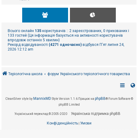
Всього онлайн
135
користувачів :: 2 зареєстрованих, 0 прихованих і
133 гостей (Ця інформація базується на активності користувачів
впродовж останніх 5 хвилин)
Рекорд відвідуваності
(4271 одночасно)
відбувся П'ят липня 24,
2026 12:12 am
Теріологічна школа
форум Українського теріологічного товариства
MannixMD
phpBB
CleanSilver style by
Style Version 1.1.6
Працює на
® Forum Software ©
phpBB Limited
Українська підтримка phpBB
Український переклад © 2005-2020
Конфіденційність
Умови
|