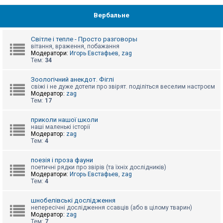
Вербальне
Світле і тепле - Просто разговоры
вітання, враження, побажання
Модератори:
Игорь Евстафьев
,
zag
Тем:
34
Зоологічний анекдот. Фіглі
свіжі і не дуже дотепи про звірят. поділіться веселим настроєм
Модератор:
zag
Тем:
17
приколи нашої школи
наші маленькі історії
Модератор:
zag
Тем:
4
поезія і проза фауни
поетичні рядки про звірів (та їхніх дослідників)
Модератори:
Игорь Евстафьев
,
zag
Тем:
4
шнобелівські дослідження
непересічні дослідження ссавців (або в цілому тварин)
Модератор:
zag
Тем:
7