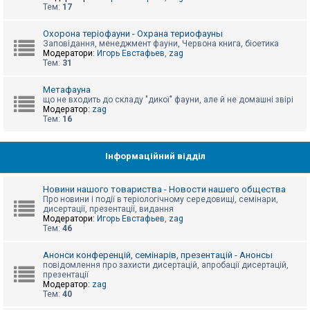
е
Тем:
17
з
в
і
Охорона теріофауни - Охрана териофауны
д
Заповідання, менеджмент фауни, Червона книга, біоетика
п
Модератори:
Игорь Евстафьев
,
zag
о
Тем:
31
в
і
д
Метафауна
е
що не входить до складу "дикої" фауни, але й не домашні звірі
й
Модератор:
zag
Тем:
16
А
к
Інформаційний відділ
т
и
в
Новини нашого товариства - Новости нашего общества
н
Про новини і події в теріологічному середовищі, семінари,
і
дисертації, презентації, видання
т
Модератори:
Игорь Евстафьев
,
zag
е
Тем:
46
м
и
Анонси конференцій, семінарів, презентацій - Анонсы
повідомлення про захисти дисертацій, апробації дисертацій,
презентації
П
Модератор:
zag
о
Тем:
40
ш
у