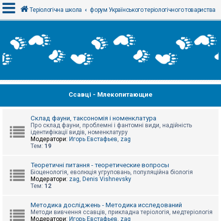
Теріологічна школа
форум Українського теріологічного товариства
В
х
і
д
Ссавці - Млекопитающие
Р
е
є
с
Склад фауни, таксономія і номенклатура
т
Про склад фауни, проблемні і фантомні види, надійність
р
ідентифікації видів, номенклатуру
а
Модератори:
Игорь Евстафьев
,
zag
ц
Тем:
19
і
я
Теоретичні питання - теоретические вопросы
Біоценологія, еволюція угруповань, популяційна біологія
Модератори:
zag
,
Denis Vishnevsky
Тем:
12
Т
е
м
Методика досліджень - Методика исследований
и
Методи вивчення ссавців, прикладна теріологія, медтеріологія
б
Модератори:
Игорь Евстафьев
,
zag