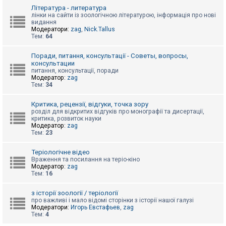
к
Література - литература
лінки на сайти із зоологічною літературою, інформація про нові
видання
Модератори:
zag
,
Nick.Tallus
Д
Тем:
64
о
п
о
Поради, питання, консультації - Советы, вопросы,
м
консультации
о
питання, консультації, поради
г
Модератор:
zag
а
Тем:
34
Критика, рецензії, відгуки, точка зору
розділ для відкритих відгуків про монографії та дисертації,
критика, розвиток науки
Модератор:
zag
Тем:
23
Теріологічне відео
Враження та посилання на теріо-кіно
Модератор:
zag
Тем:
16
з історії зоології / теріології
про важливі і мало відомі сторінки з історії нашої галузі
Модератори:
Игорь Евстафьев
,
zag
Тем:
4