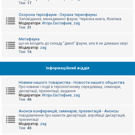
е
Тем:
17
з
в
і
Охорона теріофауни - Охрана териофауны
д
Заповідання, менеджмент фауни, Червона книга, біоетика
п
Модератори:
Игорь Евстафьев
,
zag
о
Тем:
31
в
і
д
Метафауна
е
що не входить до складу "дикої" фауни, але й не домашні звірі
й
Модератор:
zag
Тем:
16
А
к
Інформаційний відділ
т
и
в
Новини нашого товариства - Новости нашего общества
н
Про новини і події в теріологічному середовищі, семінари,
і
дисертації, презентації, видання
т
Модератори:
Игорь Евстафьев
,
zag
е
Тем:
46
м
и
Анонси конференцій, семінарів, презентацій - Анонсы
повідомлення про захисти дисертацій, апробації дисертацій,
презентації
П
Модератор:
zag
о
Тем:
40
ш
у