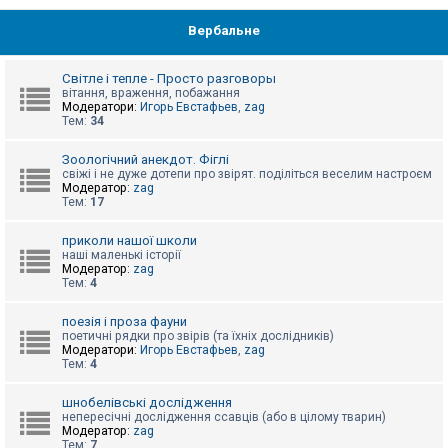
Вербальне
Світле і тепле - Просто разговоры
вітання, враження, побажання
Модератори:
Игорь Евстафьев
,
zag
Тем:
34
Зоологічний анекдот. Фіглі
свіжі і не дуже дотепи про звірят. поділіться веселим настроєм
Модератор:
zag
Тем:
17
приколи нашої школи
наші маленькі історії
Модератор:
zag
Тем:
4
поезія і проза фауни
поетичні рядки про звірів (та їхніх дослідників)
Модератори:
Игорь Евстафьев
,
zag
Тем:
4
шнобелівські дослідження
непересічні дослідження ссавців (або в цілому тварин)
Модератор:
zag
Тем:
7