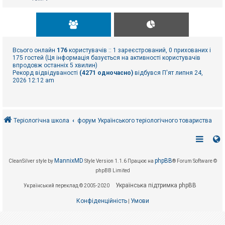
Всього онлайн
176
користувачів :: 1 зареєстрований, 0 прихованих і
175 гостей (Ця інформація базується на активності користувачів
впродовж останніх 5 хвилин)
Рекорд відвідуваності
(4271 одночасно)
відбувся П'ят липня 24,
2026 12:12 am
Теріологічна школа
форум Українського теріологічного товариства
MannixMD
phpBB
CleanSilver style by
Style Version 1.1.6
Працює на
® Forum Software ©
phpBB Limited
Українська підтримка phpBB
Український переклад © 2005-2020
Конфіденційність
Умови
|