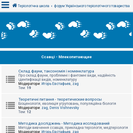
Теріологічна школа
форум Українського теріологічного товариства
В
х
і
д
Ссавці - Млекопитающие
Р
е
є
с
Склад фауни, таксономія і номенклатура
т
Про склад фауни, проблемні і фантомні види, надійність
р
ідентифікації видів, номенклатуру
а
Модератори:
Игорь Евстафьев
,
zag
ц
Тем:
19
і
я
Теоретичні питання - теоретические вопросы
Біоценологія, еволюція угруповань, популяційна біологія
Модератори:
zag
,
Denis Vishnevsky
Тем:
12
Т
е
м
Методика досліджень - Методика исследований
и
Методи вивчення ссавців, прикладна теріологія, медтеріологія
б
Модератори:
Игорь Евстафьев
,
zag