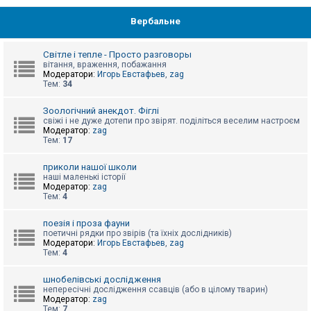
Вербальне
Світле і тепле - Просто разговоры
вітання, враження, побажання
Модератори:
Игорь Евстафьев
,
zag
Тем:
34
Зоологічний анекдот. Фіглі
свіжі і не дуже дотепи про звірят. поділіться веселим настроєм
Модератор:
zag
Тем:
17
приколи нашої школи
наші маленькі історії
Модератор:
zag
Тем:
4
поезія і проза фауни
поетичні рядки про звірів (та їхніх дослідників)
Модератори:
Игорь Евстафьев
,
zag
Тем:
4
шнобелівські дослідження
непересічні дослідження ссавців (або в цілому тварин)
Модератор:
zag
Тем:
7