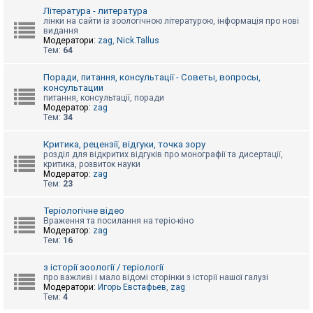
к
Література - литература
лінки на сайти із зоологічною літературою, інформація про нові
видання
Модератори:
zag
,
Nick.Tallus
Д
Тем:
64
о
п
о
Поради, питання, консультації - Советы, вопросы,
м
консультации
о
питання, консультації, поради
г
Модератор:
zag
а
Тем:
34
Критика, рецензії, відгуки, точка зору
розділ для відкритих відгуків про монографії та дисертації,
критика, розвиток науки
Модератор:
zag
Тем:
23
Теріологічне відео
Враження та посилання на теріо-кіно
Модератор:
zag
Тем:
16
з історії зоології / теріології
про важливі і мало відомі сторінки з історії нашої галузі
Модератори:
Игорь Евстафьев
,
zag
Тем:
4