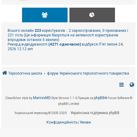
Всього онлайн
223
користувачів :: 2 зареєстрованих, 0 прихованих і
221 гість (Ця інформація базується на активності користувачів
впродовж останніх 5 хвилин)
Рекорд відвідуваності
(4271 одночасно)
відбувся П'ят липня 24,
2026 12:12 am
Теріологічна школа
форум Українського теріологічного товариства
MannixMD
phpBB
CleanSilver style by
Style Version 1.1.6
Працює на
® Forum Software ©
phpBB Limited
Українська підтримка phpBB
Український переклад © 2005-2020
Конфіденційність
Умови
|