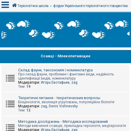
Теріологічна школа
форум Українського теріологічного товариства
В
х
і
д
Ссавці - Млекопитающие
Р
е
є
с
Склад фауни, таксономія і номенклатура
т
Про склад фауни, проблемні і фантомні види, надійність
р
ідентифікації видів, номенклатуру
а
Модератори:
Игорь Евстафьев
,
zag
ц
Тем:
19
і
я
Теоретичні питання - теоретические вопросы
Біоценологія, еволюція угруповань, популяційна біологія
Модератори:
zag
,
Denis Vishnevsky
Тем:
12
Т
е
м
Методика досліджень - Методика исследований
и
Методи вивчення ссавців, прикладна теріологія, медтеріологія
б
Модератори:
Игорь Евстафьев
,
zag