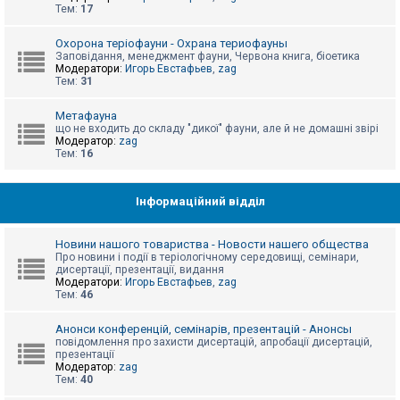
е
Тем:
17
з
в
і
Охорона теріофауни - Охрана териофауны
д
Заповідання, менеджмент фауни, Червона книга, біоетика
п
Модератори:
Игорь Евстафьев
,
zag
о
Тем:
31
в
і
д
Метафауна
е
що не входить до складу "дикої" фауни, але й не домашні звірі
й
Модератор:
zag
Тем:
16
А
к
Інформаційний відділ
т
и
в
Новини нашого товариства - Новости нашего общества
н
Про новини і події в теріологічному середовищі, семінари,
і
дисертації, презентації, видання
т
Модератори:
Игорь Евстафьев
,
zag
е
Тем:
46
м
и
Анонси конференцій, семінарів, презентацій - Анонсы
повідомлення про захисти дисертацій, апробації дисертацій,
презентації
П
Модератор:
zag
о
Тем:
40
ш
у