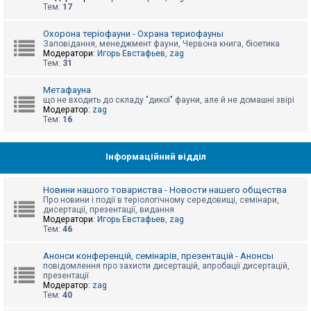
е
Тем:
17
з
в
і
Охорона теріофауни - Охрана териофауны
д
Заповідання, менеджмент фауни, Червона книга, біоетика
п
Модератори:
Игорь Евстафьев
,
zag
о
Тем:
31
в
і
д
Метафауна
е
що не входить до складу "дикої" фауни, але й не домашні звірі
й
Модератор:
zag
Тем:
16
А
к
Інформаційний відділ
т
и
в
Новини нашого товариства - Новости нашего общества
н
Про новини і події в теріологічному середовищі, семінари,
і
дисертації, презентації, видання
т
Модератори:
Игорь Евстафьев
,
zag
е
Тем:
46
м
и
Анонси конференцій, семінарів, презентацій - Анонсы
повідомлення про захисти дисертацій, апробації дисертацій,
презентації
П
Модератор:
zag
о
Тем:
40
ш
у