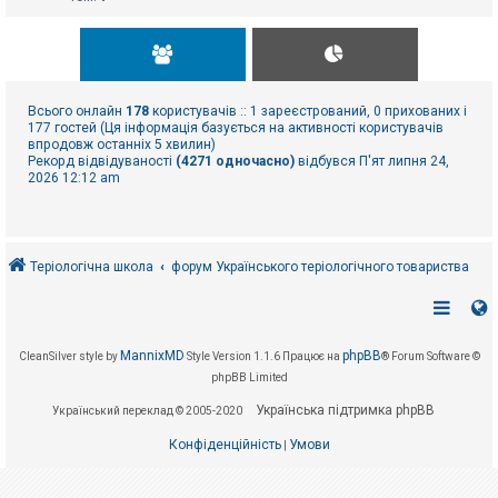
Всього онлайн
178
користувачів :: 1 зареєстрований, 0 прихованих і
177 гостей (Ця інформація базується на активності користувачів
впродовж останніх 5 хвилин)
Рекорд відвідуваності
(4271 одночасно)
відбувся П'ят липня 24,
2026 12:12 am
Теріологічна школа
форум Українського теріологічного товариства
MannixMD
phpBB
CleanSilver style by
Style Version 1.1.6
Працює на
® Forum Software ©
phpBB Limited
Українська підтримка phpBB
Український переклад © 2005-2020
Конфіденційність
Умови
|