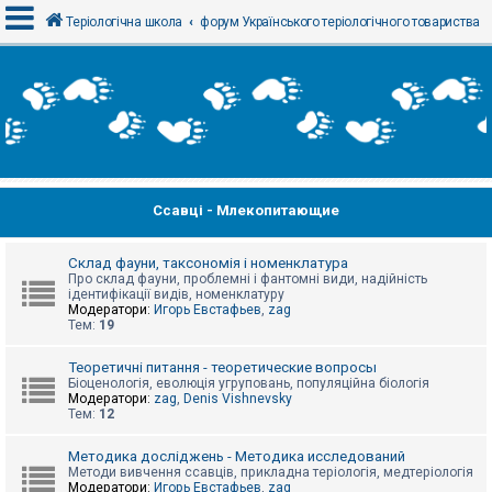
Теріологічна школа
форум Українського теріологічного товариства
В
х
і
д
Ссавці - Млекопитающие
Р
е
є
с
Склад фауни, таксономія і номенклатура
т
Про склад фауни, проблемні і фантомні види, надійність
р
ідентифікації видів, номенклатуру
а
Модератори:
Игорь Евстафьев
,
zag
ц
Тем:
19
і
я
Теоретичні питання - теоретические вопросы
Біоценологія, еволюція угруповань, популяційна біологія
Модератори:
zag
,
Denis Vishnevsky
Тем:
12
Т
е
м
Методика досліджень - Методика исследований
и
Методи вивчення ссавців, прикладна теріологія, медтеріологія
б
Модератори:
Игорь Евстафьев
,
zag