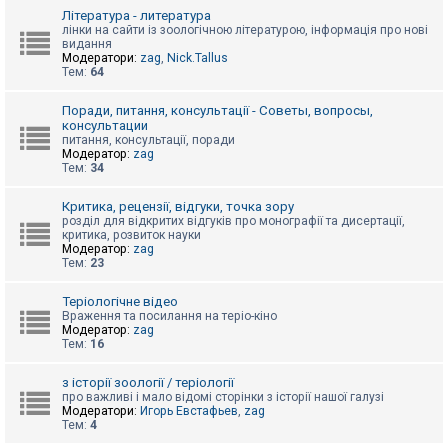
к
Література - литература
лінки на сайти із зоологічною літературою, інформація про нові
видання
Модератори:
zag
,
Nick.Tallus
Д
Тем:
64
о
п
о
Поради, питання, консультації - Советы, вопросы,
м
консультации
о
питання, консультації, поради
г
Модератор:
zag
а
Тем:
34
Критика, рецензії, відгуки, точка зору
розділ для відкритих відгуків про монографії та дисертації,
критика, розвиток науки
Модератор:
zag
Тем:
23
Теріологічне відео
Враження та посилання на теріо-кіно
Модератор:
zag
Тем:
16
з історії зоології / теріології
про важливі і мало відомі сторінки з історії нашої галузі
Модератори:
Игорь Евстафьев
,
zag
Тем:
4