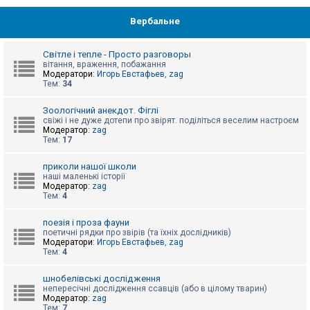
Вербальне
Світле і тепле - Просто разговоры
вітання, враження, побажання
Модератори:
Игорь Евстафьев
,
zag
Тем:
34
Зоологічний анекдот. Фіглі
свіжі і не дуже дотепи про звірят. поділіться веселим настроєм
Модератор:
zag
Тем:
17
приколи нашої школи
наші маленькі історії
Модератор:
zag
Тем:
4
поезія і проза фауни
поетичні рядки про звірів (та їхніх дослідників)
Модератори:
Игорь Евстафьев
,
zag
Тем:
4
шнобелівські дослідження
непересічні дослідження ссавців (або в цілому тварин)
Модератор:
zag
Тем:
7