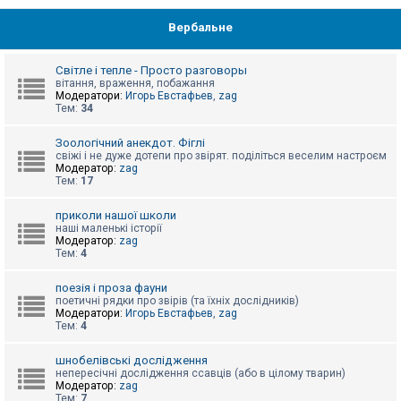
Вербальне
Світле і тепле - Просто разговоры
вітання, враження, побажання
Модератори:
Игорь Евстафьев
,
zag
Тем:
34
Зоологічний анекдот. Фіглі
свіжі і не дуже дотепи про звірят. поділіться веселим настроєм
Модератор:
zag
Тем:
17
приколи нашої школи
наші маленькі історії
Модератор:
zag
Тем:
4
поезія і проза фауни
поетичні рядки про звірів (та їхніх дослідників)
Модератори:
Игорь Евстафьев
,
zag
Тем:
4
шнобелівські дослідження
непересічні дослідження ссавців (або в цілому тварин)
Модератор:
zag
Тем:
7