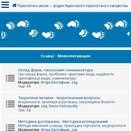
Теріологічна школа
форум Українського теріологічного товариства
В
х
і
д
Ссавці - Млекопитающие
Р
е
є
с
Склад фауни, таксономія і номенклатура
т
Про склад фауни, проблемні і фантомні види, надійність
р
ідентифікації видів, номенклатуру
а
Модератори:
Игорь Евстафьев
,
zag
ц
Тем:
19
і
я
Теоретичні питання - теоретические вопросы
Біоценологія, еволюція угруповань, популяційна біологія
Модератори:
zag
,
Denis Vishnevsky
Тем:
12
Т
е
м
Методика досліджень - Методика исследований
и
Методи вивчення ссавців, прикладна теріологія, медтеріологія
б
Модератори:
Игорь Евстафьев
,
zag