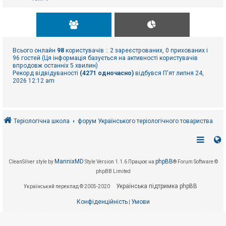
Всього онлайн
98
користувачів :: 2 зареєстрованих, 0 прихованих і
96 гостей (Ця інформація базується на активності користувачів
впродовж останніх 5 хвилин)
Рекорд відвідуваності
(4271 одночасно)
відбувся П'ят липня 24,
2026 12:12 am
Теріологічна школа
форум Українського теріологічного товариства
MannixMD
phpBB
CleanSilver style by
Style Version 1.1.6
Працює на
® Forum Software ©
phpBB Limited
Українська підтримка phpBB
Український переклад © 2005-2020
Конфіденційність
Умови
|