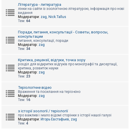
к
Література - литература
лінки на сайти із зоологічною літературою, інформація про нові
видання
Модератори:
zag
,
Nick.Tallus
Д
Тем:
64
о
п
о
Поради, питання, консультації - Советы, вопросы,
м
консультации
о
питання, консультації, поради
г
Модератор:
zag
а
Тем:
34
Критика, рецензії, відгуки, точка зору
розділ для відкритих відгуків про монографії та дисертації,
критика, розвиток науки
Модератор:
zag
Тем:
23
Теріологічне відео
Враження та посилання на теріо-кіно
Модератор:
zag
Тем:
16
з історії зоології / теріології
про важливі і мало відомі сторінки з історії нашої галузі
Модератори:
Игорь Евстафьев
,
zag
Тем:
4