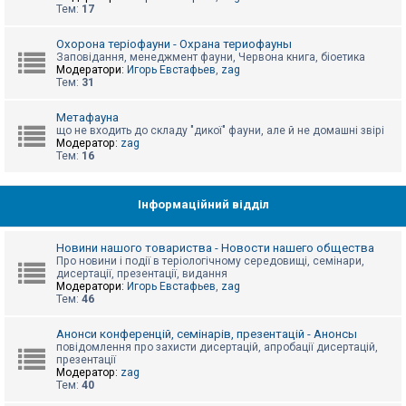
е
Тем:
17
з
в
і
Охорона теріофауни - Охрана териофауны
д
Заповідання, менеджмент фауни, Червона книга, біоетика
п
Модератори:
Игорь Евстафьев
,
zag
о
Тем:
31
в
і
д
Метафауна
е
що не входить до складу "дикої" фауни, але й не домашні звірі
й
Модератор:
zag
Тем:
16
А
к
Інформаційний відділ
т
и
в
Новини нашого товариства - Новости нашего общества
н
Про новини і події в теріологічному середовищі, семінари,
і
дисертації, презентації, видання
т
Модератори:
Игорь Евстафьев
,
zag
е
Тем:
46
м
и
Анонси конференцій, семінарів, презентацій - Анонсы
повідомлення про захисти дисертацій, апробації дисертацій,
презентації
П
Модератор:
zag
о
Тем:
40
ш
у