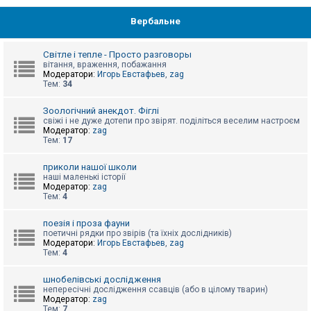
Вербальне
Світле і тепле - Просто разговоры
вітання, враження, побажання
Модератори:
Игорь Евстафьев
,
zag
Тем:
34
Зоологічний анекдот. Фіглі
свіжі і не дуже дотепи про звірят. поділіться веселим настроєм
Модератор:
zag
Тем:
17
приколи нашої школи
наші маленькі історії
Модератор:
zag
Тем:
4
поезія і проза фауни
поетичні рядки про звірів (та їхніх дослідників)
Модератори:
Игорь Евстафьев
,
zag
Тем:
4
шнобелівські дослідження
непересічні дослідження ссавців (або в цілому тварин)
Модератор:
zag
Тем:
7