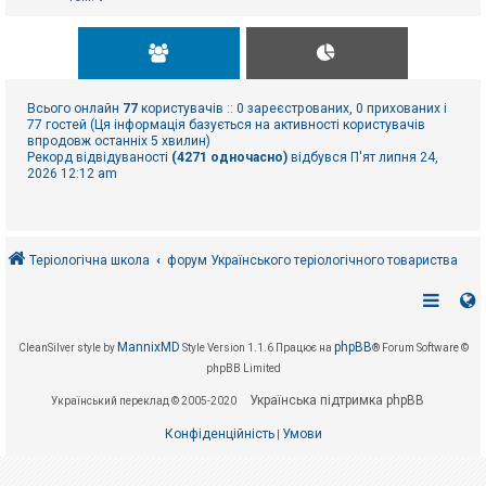
Всього онлайн
77
користувачів :: 0 зареєстрованих, 0 прихованих і
77 гостей (Ця інформація базується на активності користувачів
впродовж останніх 5 хвилин)
Рекорд відвідуваності
(4271 одночасно)
відбувся П'ят липня 24,
2026 12:12 am
Теріологічна школа
форум Українського теріологічного товариства
MannixMD
phpBB
CleanSilver style by
Style Version 1.1.6
Працює на
® Forum Software ©
phpBB Limited
Українська підтримка phpBB
Український переклад © 2005-2020
Конфіденційність
Умови
|