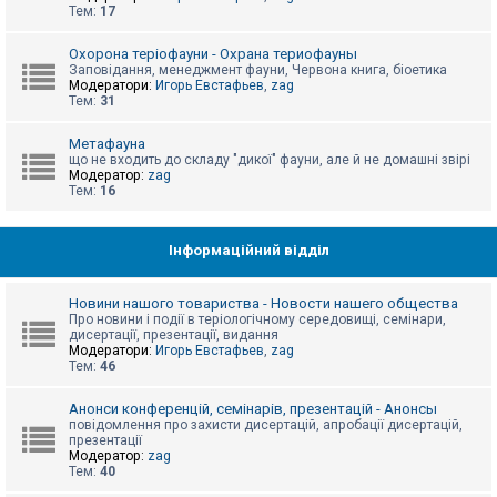
е
Тем:
17
з
в
і
Охорона теріофауни - Охрана териофауны
д
Заповідання, менеджмент фауни, Червона книга, біоетика
п
Модератори:
Игорь Евстафьев
,
zag
о
Тем:
31
в
і
д
Метафауна
е
що не входить до складу "дикої" фауни, але й не домашні звірі
й
Модератор:
zag
Тем:
16
А
к
Інформаційний відділ
т
и
в
Новини нашого товариства - Новости нашего общества
н
Про новини і події в теріологічному середовищі, семінари,
і
дисертації, презентації, видання
т
Модератори:
Игорь Евстафьев
,
zag
е
Тем:
46
м
и
Анонси конференцій, семінарів, презентацій - Анонсы
повідомлення про захисти дисертацій, апробації дисертацій,
презентації
П
Модератор:
zag
о
Тем:
40
ш
у