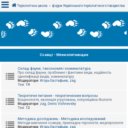
Теріологічна школа
форум Українського теріологічного товариства
В
х
і
д
Ссавці - Млекопитающие
Р
е
є
с
Склад фауни, таксономія і номенклатура
т
Про склад фауни, проблемні і фантомні види, надійність
р
ідентифікації видів, номенклатуру
а
Модератори:
Игорь Евстафьев
,
zag
ц
Тем:
19
і
я
Теоретичні питання - теоретические вопросы
Біоценологія, еволюція угруповань, популяційна біологія
Модератори:
zag
,
Denis Vishnevsky
Тем:
12
Т
е
м
Методика досліджень - Методика исследований
и
Методи вивчення ссавців, прикладна теріологія, медтеріологія
б
Модератори:
Игорь Евстафьев
,
zag