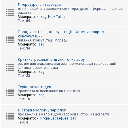
к
Література - литература
лінки на сайти із зоологічною літературою, інформація про нові
видання
Модератори:
zag
,
Nick.Tallus
Д
Тем:
64
о
п
о
Поради, питання, консультації - Советы, вопросы,
м
консультации
о
питання, консультації, поради
г
Модератор:
zag
а
Тем:
34
Критика, рецензії, відгуки, точка зору
розділ для відкритих відгуків про монографії та дисертації,
критика, розвиток науки
Модератор:
zag
Тем:
23
Теріологічне відео
Враження та посилання на теріо-кіно
Модератор:
zag
Тем:
16
з історії зоології / теріології
про важливі і мало відомі сторінки з історії нашої галузі
Модератори:
Игорь Евстафьев
,
zag
Тем:
4