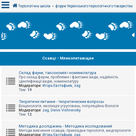
Теріологічна школа
форум Українського теріологічного товариства
В
х
і
д
Ссавці - Млекопитающие
Р
е
є
с
Склад фауни, таксономія і номенклатура
т
Про склад фауни, проблемні і фантомні види, надійність
р
ідентифікації видів, номенклатуру
а
Модератори:
Игорь Евстафьев
,
zag
ц
Тем:
19
і
я
Теоретичні питання - теоретические вопросы
Біоценологія, еволюція угруповань, популяційна біологія
Модератори:
zag
,
Denis Vishnevsky
Тем:
12
Т
е
м
Методика досліджень - Методика исследований
и
Методи вивчення ссавців, прикладна теріологія, медтеріологія
б
Модератори:
Игорь Евстафьев
,
zag