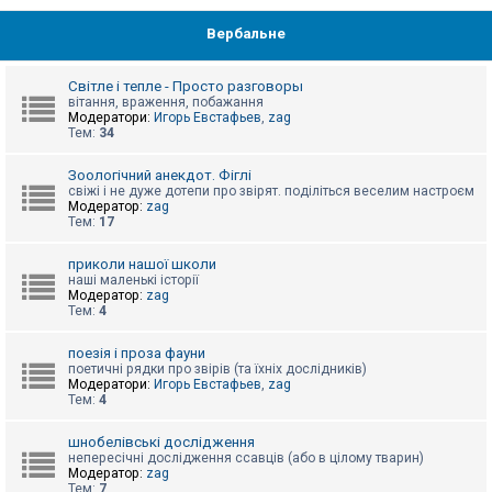
Вербальне
Світле і тепле - Просто разговоры
вітання, враження, побажання
Модератори:
Игорь Евстафьев
,
zag
Тем:
34
Зоологічний анекдот. Фіглі
свіжі і не дуже дотепи про звірят. поділіться веселим настроєм
Модератор:
zag
Тем:
17
приколи нашої школи
наші маленькі історії
Модератор:
zag
Тем:
4
поезія і проза фауни
поетичні рядки про звірів (та їхніх дослідників)
Модератори:
Игорь Евстафьев
,
zag
Тем:
4
шнобелівські дослідження
непересічні дослідження ссавців (або в цілому тварин)
Модератор:
zag
Тем:
7