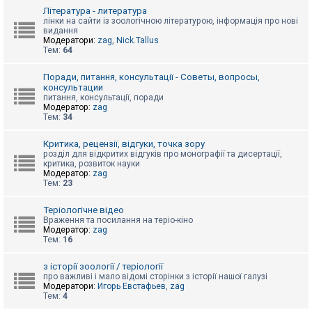
к
Література - литература
лінки на сайти із зоологічною літературою, інформація про нові
видання
Модератори:
zag
,
Nick.Tallus
Д
Тем:
64
о
п
о
Поради, питання, консультації - Советы, вопросы,
м
консультации
о
питання, консультації, поради
г
Модератор:
zag
а
Тем:
34
Критика, рецензії, відгуки, точка зору
розділ для відкритих відгуків про монографії та дисертації,
критика, розвиток науки
Модератор:
zag
Тем:
23
Теріологічне відео
Враження та посилання на теріо-кіно
Модератор:
zag
Тем:
16
з історії зоології / теріології
про важливі і мало відомі сторінки з історії нашої галузі
Модератори:
Игорь Евстафьев
,
zag
Тем:
4