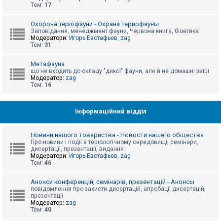
е
Тем:
17
з
в
і
Охорона теріофауни - Охрана териофауны
д
Заповідання, менеджмент фауни, Червона книга, біоетика
п
Модератори:
Игорь Евстафьев
,
zag
о
Тем:
31
в
і
д
Метафауна
е
що не входить до складу "дикої" фауни, але й не домашні звірі
й
Модератор:
zag
Тем:
16
А
к
Інформаційний відділ
т
и
в
Новини нашого товариства - Новости нашего общества
н
Про новини і події в теріологічному середовищі, семінари,
і
дисертації, презентації, видання
т
Модератори:
Игорь Евстафьев
,
zag
е
Тем:
46
м
и
Анонси конференцій, семінарів, презентацій - Анонсы
повідомлення про захисти дисертацій, апробації дисертацій,
презентації
П
Модератор:
zag
о
Тем:
40
ш
у