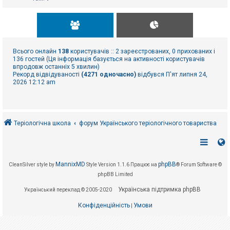
Всього онлайн
138
користувачів :: 2 зареєстрованих, 0 прихованих і
136 гостей (Ця інформація базується на активності користувачів
впродовж останніх 5 хвилин)
Рекорд відвідуваності
(4271 одночасно)
відбувся П'ят липня 24,
2026 12:12 am
Теріологічна школа
форум Українського теріологічного товариства
MannixMD
phpBB
CleanSilver style by
Style Version 1.1.6
Працює на
® Forum Software ©
phpBB Limited
Українська підтримка phpBB
Український переклад © 2005-2020
Конфіденційність
Умови
|