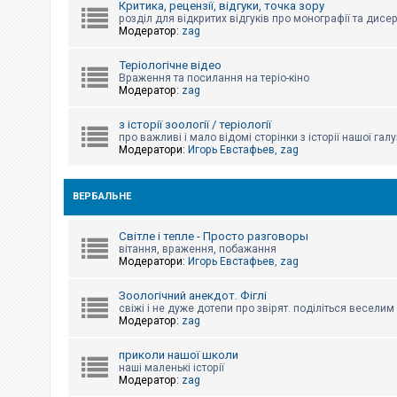
Критика, рецензії, відгуки, точка зору
к
розділ для відкритих відгуків про монографії та дисер
Модератор:
zag
Д
Теріологічне відео
о
Враження та посилання на теріо-кіно
п
Модератор:
zag
о
м
о
з історії зоології / теріології
г
про важливі і мало відомі сторінки з історії нашої галу
а
Модератори:
Игорь Евстафьев
,
zag
ВЕРБАЛЬНЕ
Світле і тепле - Просто разговоры
вітання, враження, побажання
Модератори:
Игорь Евстафьев
,
zag
Зоологічний анекдот. Фіглі
свіжі і не дуже дотепи про звірят. поділіться весели
Модератор:
zag
приколи нашої школи
наші маленькі історії
Модератор:
zag