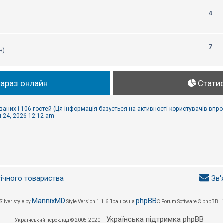
4
7
н)
зараз онлайн
Стати
ваних і 106 гостей (Ця інформація базується на активності користувачів впр
 24, 2026 12:12 am
гічного товариства
Зв'
MannixMD
phpBB
Silver style by
Style Version 1.1.6
Працює на
® Forum Software © phpBB L
Українська підтримка phpBB
Український переклад © 2005-2020