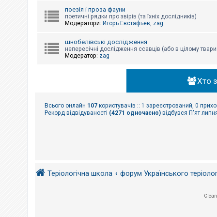
поезія і проза фауни
поетичні рядки про звірів (та їхніх дослідників)
Модератори:
Игорь Евстафьев
,
zag
шнобелівські дослідження
непересічні дослідження ссавців (або в цілому твари
Модератор:
zag
Хто 
Всього онлайн
107
користувачів :: 1 зареєстрований, 0 прихо
Рекорд відвідуваності
(4271 одночасно)
відбувся П'ят липня
Теріологічна школа
форум Українського теріоло
Clean