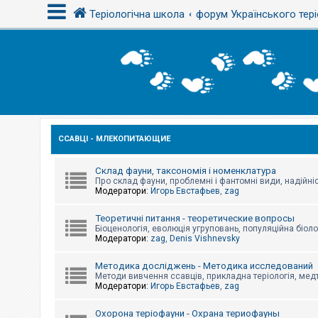
Теріологічна школа
форум Українського тері
В
х
і
д
ССАВЦІ - МЛЕКОПИТАЮЩИЕ
Р
е
є
с
Склад фауни, таксономія і номенклатура
т
Про склад фауни, проблемні і фантомні види, надійніс
р
Модератори:
Игорь Евстафьев
,
zag
а
ц
Теоретичні питання - теоретические вопросы
і
Біоценологія, еволюція угруповань, популяційна біоло
я
Модератори:
zag
,
Denis Vishnevsky
Методика досліджень - Методика исследований
Т
Методи вивчення ссавців, прикладна теріологія, медт
е
Модератори:
Игорь Евстафьев
,
zag
м
и
б
Охорона теріофауни - Охрана териофауны