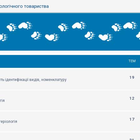
ологічного товариства
ТЕМ
19
ть ідентифікації видів, номенклатуру
12
гія
17
еріологія