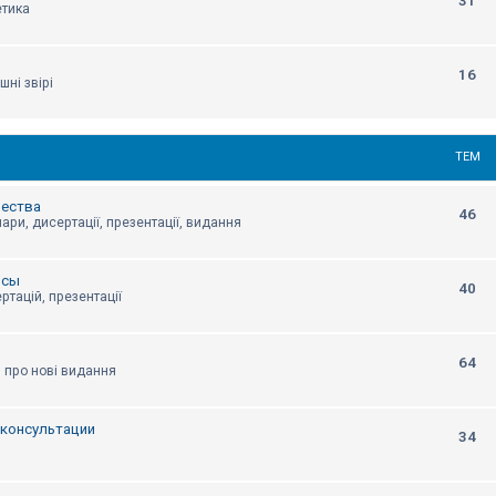
31
етика
16
шні звірі
ТЕМ
щества
46
ари, дисертації, презентації, видання
нсы
40
ртацій, презентації
64
я про нові видання
, консультации
34