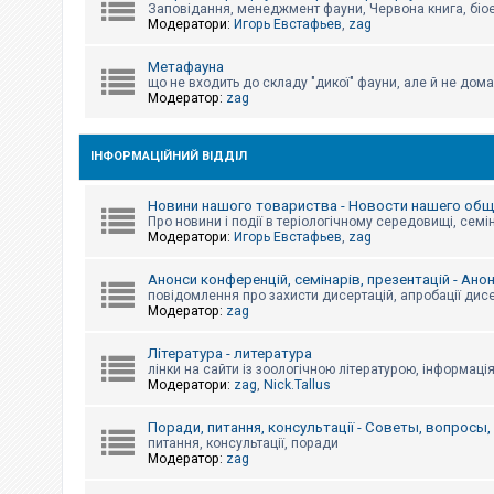
е
Заповідання, менеджмент фауни, Червона книга, біо
з
Модератори:
Игорь Евстафьев
,
zag
в
і
д
Метафауна
п
що не входить до складу "дикої" фауни, але й не дома
о
Модератор:
zag
в
і
д
е
ІНФОРМАЦІЙНИЙ ВІДДІЛ
й
Новини нашого товариства - Новости нашего об
Про новини і події в теріологічному середовищі, семін
А
Модератори:
Игорь Евстафьев
,
zag
к
т
и
Анонси конференцій, семінарів, презентацій - Ано
в
повідомлення про захисти дисертацій, апробації дисе
н
Модератор:
zag
і
т
Література - литература
е
м
лінки на сайти із зоологічною літературою, інформаці
и
Модератори:
zag
,
Nick.Tallus
Поради, питання, консультації - Советы, вопросы
питання, консультації, поради
П
Модератор:
zag
о
ш
у