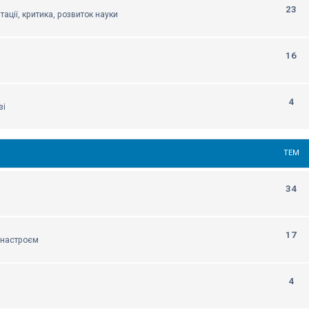
23
тації, критика, розвиток науки
16
4
зі
ТЕМ
34
17
м настроєм
4