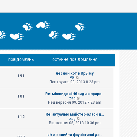
ПОВІДОМЛЕНЬ
ОСТАННЄ ПОВІДОМЛЕННЯ
лесной кот в Крыму
191
П
PG
е
Пон грудня 09, 2013 8:23 pm
р
е
Re: міжвидові гібриди в приро…
г
101
П
zag
л
е
Нед вересня 09, 2012 7:23 am
я
р
н
е
у
Re: актуальні майстер-класи д…
г
т
112
П
zag
л
и
е
Вів жовтня 08, 2013 10:36 pm
я
о
р
н
с
е
у
т
кіт лісовий та фауністичні да…
г
т