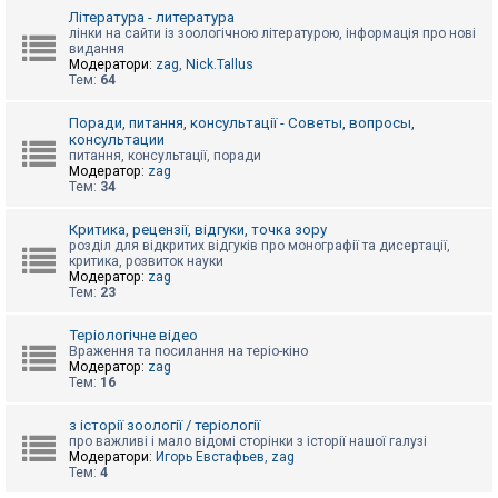
к
Література - литература
лінки на сайти із зоологічною літературою, інформація про нові
видання
Модератори:
zag
,
Nick.Tallus
Д
Тем:
64
о
п
о
Поради, питання, консультації - Советы, вопросы,
м
консультации
о
питання, консультації, поради
г
Модератор:
zag
а
Тем:
34
Критика, рецензії, відгуки, точка зору
розділ для відкритих відгуків про монографії та дисертації,
критика, розвиток науки
Модератор:
zag
Тем:
23
Теріологічне відео
Враження та посилання на теріо-кіно
Модератор:
zag
Тем:
16
з історії зоології / теріології
про важливі і мало відомі сторінки з історії нашої галузі
Модератори:
Игорь Евстафьев
,
zag
Тем:
4