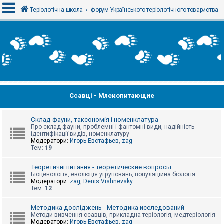
Теріологічна школа
форум Українського теріологічного товариства
В
х
і
д
Ссавці - Млекопитающие
Р
е
є
с
Склад фауни, таксономія і номенклатура
т
Про склад фауни, проблемні і фантомні види, надійність
р
ідентифікації видів, номенклатуру
а
Модератори:
Игорь Евстафьев
,
zag
ц
Тем:
19
і
я
Теоретичні питання - теоретические вопросы
Біоценологія, еволюція угруповань, популяційна біологія
Модератори:
zag
,
Denis Vishnevsky
Тем:
12
Т
е
м
Методика досліджень - Методика исследований
и
Методи вивчення ссавців, прикладна теріологія, медтеріологія
б
Модератори:
Игорь Евстафьев
,
zag