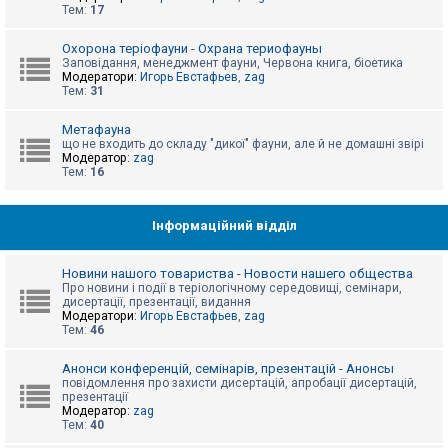
е
Тем:
17
з
в
і
Охорона теріофауни - Охрана териофауны
д
Заповідання, менеджмент фауни, Червона книга, біоетика
п
Модератори:
Игорь Евстафьев
,
zag
о
Тем:
31
в
і
д
Метафауна
е
що не входить до складу "дикої" фауни, але й не домашні звірі
й
Модератор:
zag
Тем:
16
А
к
Інформаційний відділ
т
и
в
Новини нашого товариства - Новости нашего общества
н
Про новини і події в теріологічному середовищі, семінари,
і
дисертації, презентації, видання
т
Модератори:
Игорь Евстафьев
,
zag
е
Тем:
46
м
и
Анонси конференцій, семінарів, презентацій - Анонсы
повідомлення про захисти дисертацій, апробації дисертацій,
презентації
П
Модератор:
zag
о
Тем:
40
ш
у