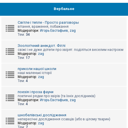
Вербальне
Світле і тепле - Просто разговоры
вітання, враження, побажання
Модератори:
Игорь Евстафьев
,
zag
Тем:
34
Зоологічний анекдот. Фіглі
свіжі і не дуже дотепи про звірят. поділіться веселим настроєм
Модератор:
zag
Тем:
17
приколи нашої школи
наші маленькі історії
Модератор:
zag
Тем:
4
поезія і проза фауни
поетичні рядки про звірів (та їхніх дослідників)
Модератори:
Игорь Евстафьев
,
zag
Тем:
4
шнобелівські дослідження
непересічні дослідження ссавців (або в цілому тварин)
Модератор:
zag
Тем:
7