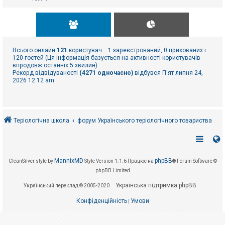
Всього онлайн
121
користувач :: 1 зареєстрований, 0 прихованих і
120 гостей (Ця інформація базується на активності користувачів
впродовж останніх 5 хвилин)
Рекорд відвідуваності
(4271 одночасно)
відбувся П'ят липня 24,
2026 12:12 am
Теріологічна школа
форум Українського теріологічного товариства
MannixMD
phpBB
CleanSilver style by
Style Version 1.1.6
Працює на
® Forum Software ©
phpBB Limited
Українська підтримка phpBB
Український переклад © 2005-2020
Конфіденційність
Умови
|