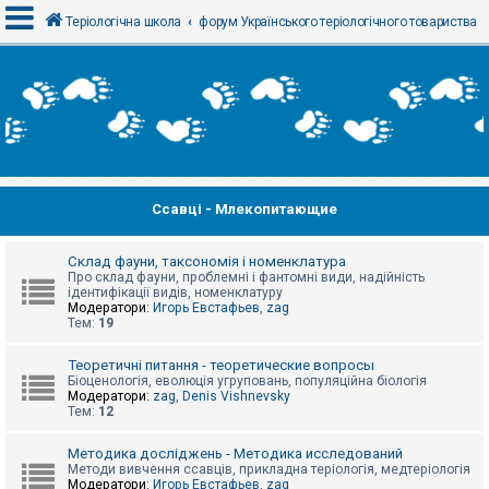
Теріологічна школа
форум Українського теріологічного товариства
В
х
і
д
Ссавці - Млекопитающие
Р
е
є
с
Склад фауни, таксономія і номенклатура
т
Про склад фауни, проблемні і фантомні види, надійність
р
ідентифікації видів, номенклатуру
а
Модератори:
Игорь Евстафьев
,
zag
ц
Тем:
19
і
я
Теоретичні питання - теоретические вопросы
Біоценологія, еволюція угруповань, популяційна біологія
Модератори:
zag
,
Denis Vishnevsky
Тем:
12
Т
е
м
Методика досліджень - Методика исследований
и
Методи вивчення ссавців, прикладна теріологія, медтеріологія
б
Модератори:
Игорь Евстафьев
,
zag