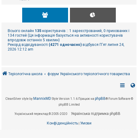
Всього онлайн
135
користувачів :: 1 зареєстрований, 0 прихованих і
134 гостей (Ця інформація базується на активності користувачів
впродовж останніх 5 хвилин)
Рекорд відвідуваності
(4271 одночасно)
відбувся П'ят липня 24,
2026 12:12 am
Теріологічна школа
форум Українського теріологічного товариства
MannixMD
phpBB
CleanSilver style by
Style Version 1.1.6
Працює на
® Forum Software ©
phpBB Limited
Українська підтримка phpBB
Український переклад © 2005-2020
Конфіденційність
Умови
|