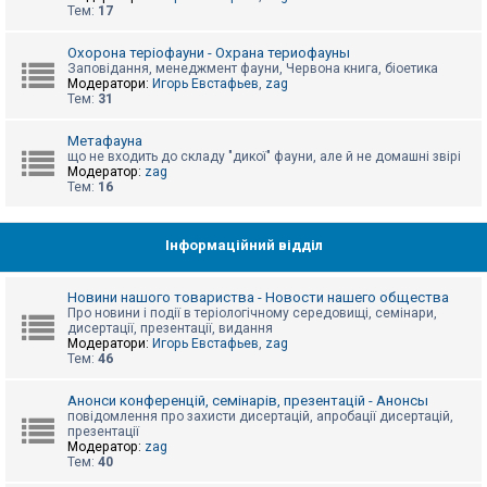
е
Тем:
17
з
в
і
Охорона теріофауни - Охрана териофауны
д
Заповідання, менеджмент фауни, Червона книга, біоетика
п
Модератори:
Игорь Евстафьев
,
zag
о
Тем:
31
в
і
д
Метафауна
е
що не входить до складу "дикої" фауни, але й не домашні звірі
й
Модератор:
zag
Тем:
16
А
к
Інформаційний відділ
т
и
в
Новини нашого товариства - Новости нашего общества
н
Про новини і події в теріологічному середовищі, семінари,
і
дисертації, презентації, видання
т
Модератори:
Игорь Евстафьев
,
zag
е
Тем:
46
м
и
Анонси конференцій, семінарів, презентацій - Анонсы
повідомлення про захисти дисертацій, апробації дисертацій,
презентації
П
Модератор:
zag
о
Тем:
40
ш
у