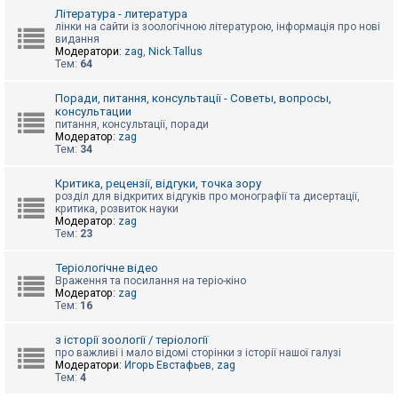
к
Література - литература
лінки на сайти із зоологічною літературою, інформація про нові
видання
Модератори:
zag
,
Nick.Tallus
Д
Тем:
64
о
п
о
Поради, питання, консультації - Советы, вопросы,
м
консультации
о
питання, консультації, поради
г
Модератор:
zag
а
Тем:
34
Критика, рецензії, відгуки, точка зору
розділ для відкритих відгуків про монографії та дисертації,
критика, розвиток науки
Модератор:
zag
Тем:
23
Теріологічне відео
Враження та посилання на теріо-кіно
Модератор:
zag
Тем:
16
з історії зоології / теріології
про важливі і мало відомі сторінки з історії нашої галузі
Модератори:
Игорь Евстафьев
,
zag
Тем:
4