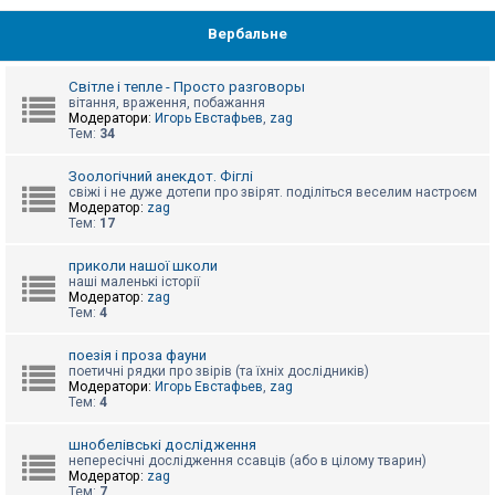
Вербальне
Світле і тепле - Просто разговоры
вітання, враження, побажання
Модератори:
Игорь Евстафьев
,
zag
Тем:
34
Зоологічний анекдот. Фіглі
свіжі і не дуже дотепи про звірят. поділіться веселим настроєм
Модератор:
zag
Тем:
17
приколи нашої школи
наші маленькі історії
Модератор:
zag
Тем:
4
поезія і проза фауни
поетичні рядки про звірів (та їхніх дослідників)
Модератори:
Игорь Евстафьев
,
zag
Тем:
4
шнобелівські дослідження
непересічні дослідження ссавців (або в цілому тварин)
Модератор:
zag
Тем:
7