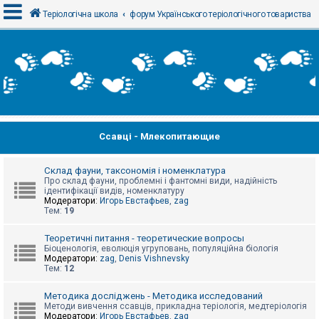
Теріологічна школа
форум Українського теріологічного товариства
В
х
і
д
Ссавці - Млекопитающие
Р
е
є
с
Склад фауни, таксономія і номенклатура
т
Про склад фауни, проблемні і фантомні види, надійність
р
ідентифікації видів, номенклатуру
а
Модератори:
Игорь Евстафьев
,
zag
ц
Тем:
19
і
я
Теоретичні питання - теоретические вопросы
Біоценологія, еволюція угруповань, популяційна біологія
Модератори:
zag
,
Denis Vishnevsky
Тем:
12
Т
е
м
Методика досліджень - Методика исследований
и
Методи вивчення ссавців, прикладна теріологія, медтеріологія
б
Модератори:
Игорь Евстафьев
,
zag