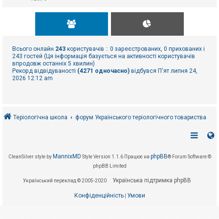
Всього онлайн
243
користувачів :: 0 зареєстрованих, 0 прихованих і
243 гостей (Ця інформація базується на активності користувачів
впродовж останніх 5 хвилин)
Рекорд відвідуваності
(4271 одночасно)
відбувся П'ят липня 24,
2026 12:12 am
Теріологічна школа
форум Українського теріологічного товариства
MannixMD
phpBB
CleanSilver style by
Style Version 1.1.6
Працює на
® Forum Software ©
phpBB Limited
Українська підтримка phpBB
Український переклад © 2005-2020
Конфіденційність
Умови
|