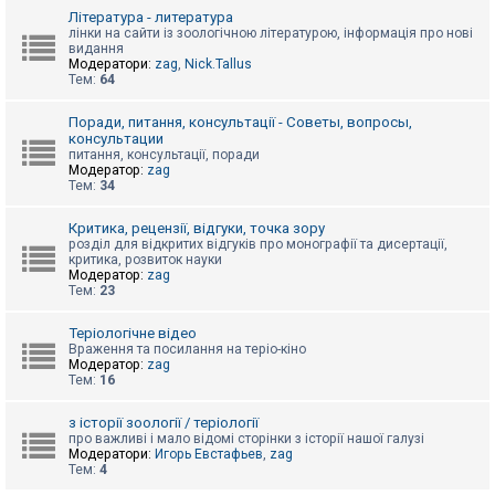
к
Література - литература
лінки на сайти із зоологічною літературою, інформація про нові
видання
Модератори:
zag
,
Nick.Tallus
Д
Тем:
64
о
п
о
Поради, питання, консультації - Советы, вопросы,
м
консультации
о
питання, консультації, поради
г
Модератор:
zag
а
Тем:
34
Критика, рецензії, відгуки, точка зору
розділ для відкритих відгуків про монографії та дисертації,
критика, розвиток науки
Модератор:
zag
Тем:
23
Теріологічне відео
Враження та посилання на теріо-кіно
Модератор:
zag
Тем:
16
з історії зоології / теріології
про важливі і мало відомі сторінки з історії нашої галузі
Модератори:
Игорь Евстафьев
,
zag
Тем:
4