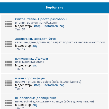
Вербальне
Світле і тепле - Просто разговоры
вітання, враження, побажання
Модератори:
Игорь Евстафьев
,
zag
Тем:
34
Зоологічний анекдот. Фіглі
свіжі і не дуже дотепи про звірят. поділіться веселим настроєм
Модератор:
zag
Тем:
17
приколи нашої школи
наші маленькі історії
Модератор:
zag
Тем:
4
поезія і проза фауни
поетичні рядки про звірів (та їхніх дослідників)
Модератори:
Игорь Евстафьев
,
zag
Тем:
4
шнобелівські дослідження
непересічні дослідження ссавців (або в цілому тварин)
Модератор:
zag
Тем:
7