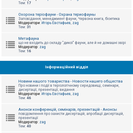
е
Тем:
17
з
в
і
Охорона теріофауни - Охрана териофауны
д
Заповідання, менеджмент фауни, Червона книга, біоетика
п
Модератори:
Игорь Евстафьев
,
zag
о
Тем:
31
в
і
д
Метафауна
е
що не входить до складу "дикої" фауни, але й не домашні звірі
й
Модератор:
zag
Тем:
16
А
к
Інформаційний відділ
т
и
в
Новини нашого товариства - Новости нашего общества
н
Про новини і події в теріологічному середовищі, семінари,
і
дисертації, презентації, видання
т
Модератори:
Игорь Евстафьев
,
zag
е
Тем:
46
м
и
Анонси конференцій, семінарів, презентацій - Анонсы
повідомлення про захисти дисертацій, апробації дисертацій,
презентації
П
Модератор:
zag
о
Тем:
40
ш
у