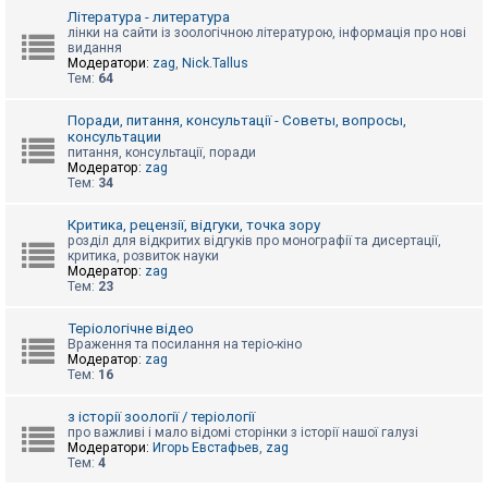
к
Література - литература
лінки на сайти із зоологічною літературою, інформація про нові
видання
Модератори:
zag
,
Nick.Tallus
Д
Тем:
64
о
п
о
Поради, питання, консультації - Советы, вопросы,
м
консультации
о
питання, консультації, поради
г
Модератор:
zag
а
Тем:
34
Критика, рецензії, відгуки, точка зору
розділ для відкритих відгуків про монографії та дисертації,
критика, розвиток науки
Модератор:
zag
Тем:
23
Теріологічне відео
Враження та посилання на теріо-кіно
Модератор:
zag
Тем:
16
з історії зоології / теріології
про важливі і мало відомі сторінки з історії нашої галузі
Модератори:
Игорь Евстафьев
,
zag
Тем:
4