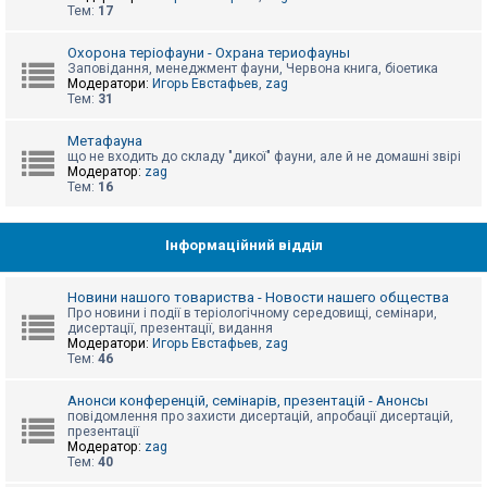
е
Тем:
17
з
в
і
Охорона теріофауни - Охрана териофауны
д
Заповідання, менеджмент фауни, Червона книга, біоетика
п
Модератори:
Игорь Евстафьев
,
zag
о
Тем:
31
в
і
д
Метафауна
е
що не входить до складу "дикої" фауни, але й не домашні звірі
й
Модератор:
zag
Тем:
16
А
к
Інформаційний відділ
т
и
в
Новини нашого товариства - Новости нашего общества
н
Про новини і події в теріологічному середовищі, семінари,
і
дисертації, презентації, видання
т
Модератори:
Игорь Евстафьев
,
zag
е
Тем:
46
м
и
Анонси конференцій, семінарів, презентацій - Анонсы
повідомлення про захисти дисертацій, апробації дисертацій,
презентації
П
Модератор:
zag
о
Тем:
40
ш
у