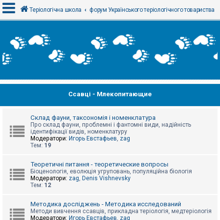
Теріологічна школа
форум Українського теріологічного товариства
В
х
і
д
Ссавці - Млекопитающие
Р
е
є
с
Склад фауни, таксономія і номенклатура
т
Про склад фауни, проблемні і фантомні види, надійність
р
ідентифікації видів, номенклатуру
а
Модератори:
Игорь Евстафьев
,
zag
ц
Тем:
19
і
я
Теоретичні питання - теоретические вопросы
Біоценологія, еволюція угруповань, популяційна біологія
Модератори:
zag
,
Denis Vishnevsky
Тем:
12
Т
е
м
Методика досліджень - Методика исследований
и
Методи вивчення ссавців, прикладна теріологія, медтеріологія
б
Модератори:
Игорь Евстафьев
,
zag