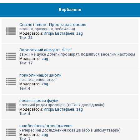
Вербальне
Світле і тепле - Просто разговоры
вітання, враження, побажання
Модератори:
Игорь Евстафьев
,
zag
Тем:
34
Зоологічний анекдот. Фіглі
свіжі і не дуже дотепи про звірят. поділіться веселим настроєм
Модератор:
zag
Тем:
17
приколи нашої школи
наші маленькі історії
Модератор:
zag
Тем:
4
поезія і проза фауни
поетичні рядки про звірів (та їхніх дослідників)
Модератори:
Игорь Евстафьев
,
zag
Тем:
4
шнобелівські дослідження
непересічні дослідження ссавців (або в цілому тварин)
Модератор:
zag
Тем:
7