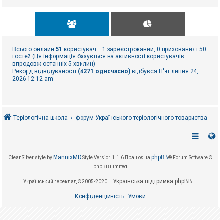
Всього онлайн
51
користувач :: 1 зареєстрований, 0 прихованих і 50
гостей (Ця інформація базується на активності користувачів
впродовж останніх 5 хвилин)
Рекорд відвідуваності
(4271 одночасно)
відбувся П'ят липня 24,
2026 12:12 am
Теріологічна школа
форум Українського теріологічного товариства
MannixMD
phpBB
CleanSilver style by
Style Version 1.1.6
Працює на
® Forum Software ©
phpBB Limited
Українська підтримка phpBB
Український переклад © 2005-2020
Конфіденційність
Умови
|