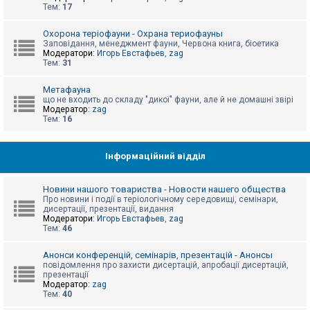
е
Тем:
17
з
в
і
Охорона теріофауни - Охрана териофауны
д
Заповідання, менеджмент фауни, Червона книга, біоетика
п
Модератори:
Игорь Евстафьев
,
zag
о
Тем:
31
в
і
д
Метафауна
е
що не входить до складу "дикої" фауни, але й не домашні звірі
й
Модератор:
zag
Тем:
16
А
к
Інформаційний відділ
т
и
в
Новини нашого товариства - Новости нашего общества
н
Про новини і події в теріологічному середовищі, семінари,
і
дисертації, презентації, видання
т
Модератори:
Игорь Евстафьев
,
zag
е
Тем:
46
м
и
Анонси конференцій, семінарів, презентацій - Анонсы
повідомлення про захисти дисертацій, апробації дисертацій,
презентації
П
Модератор:
zag
о
Тем:
40
ш
у