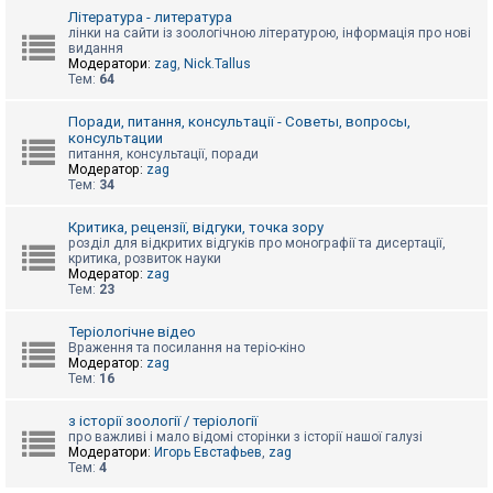
к
Література - литература
лінки на сайти із зоологічною літературою, інформація про нові
видання
Модератори:
zag
,
Nick.Tallus
Д
Тем:
64
о
п
о
Поради, питання, консультації - Советы, вопросы,
м
консультации
о
питання, консультації, поради
г
Модератор:
zag
а
Тем:
34
Критика, рецензії, відгуки, точка зору
розділ для відкритих відгуків про монографії та дисертації,
критика, розвиток науки
Модератор:
zag
Тем:
23
Теріологічне відео
Враження та посилання на теріо-кіно
Модератор:
zag
Тем:
16
з історії зоології / теріології
про важливі і мало відомі сторінки з історії нашої галузі
Модератори:
Игорь Евстафьев
,
zag
Тем:
4