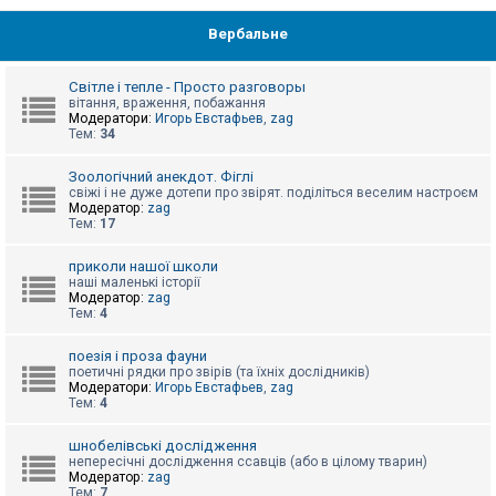
Вербальне
Світле і тепле - Просто разговоры
вітання, враження, побажання
Модератори:
Игорь Евстафьев
,
zag
Тем:
34
Зоологічний анекдот. Фіглі
свіжі і не дуже дотепи про звірят. поділіться веселим настроєм
Модератор:
zag
Тем:
17
приколи нашої школи
наші маленькі історії
Модератор:
zag
Тем:
4
поезія і проза фауни
поетичні рядки про звірів (та їхніх дослідників)
Модератори:
Игорь Евстафьев
,
zag
Тем:
4
шнобелівські дослідження
непересічні дослідження ссавців (або в цілому тварин)
Модератор:
zag
Тем:
7