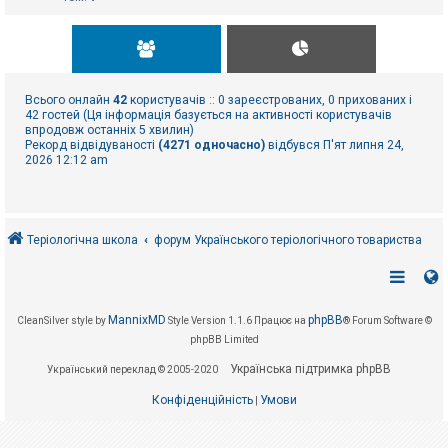
Всього онлайн
42
користувачів :: 0 зареєстрованих, 0 прихованих і
42 гостей (Ця інформація базується на активності користувачів
впродовж останніх 5 хвилин)
Рекорд відвідуваності
(4271 одночасно)
відбувся П'ят липня 24,
2026 12:12 am
Теріологічна школа
форум Українського теріологічного товариства
MannixMD
phpBB
CleanSilver style by
Style Version 1.1.6
Працює на
® Forum Software ©
phpBB Limited
Українська підтримка phpBB
Український переклад © 2005-2020
Конфіденційність
Умови
|