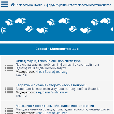
Теріологічна школа
форум Українського теріологічного товариства
В
х
і
д
Ссавці - Млекопитающие
Р
е
є
с
Склад фауни, таксономія і номенклатура
т
Про склад фауни, проблемні і фантомні види, надійність
р
ідентифікації видів, номенклатуру
а
Модератори:
Игорь Евстафьев
,
zag
ц
Тем:
19
і
я
Теоретичні питання - теоретические вопросы
Біоценологія, еволюція угруповань, популяційна біологія
Модератори:
zag
,
Denis Vishnevsky
Тем:
12
Т
е
м
Методика досліджень - Методика исследований
и
Методи вивчення ссавців, прикладна теріологія, медтеріологія
б
Модератори:
Игорь Евстафьев
,
zag