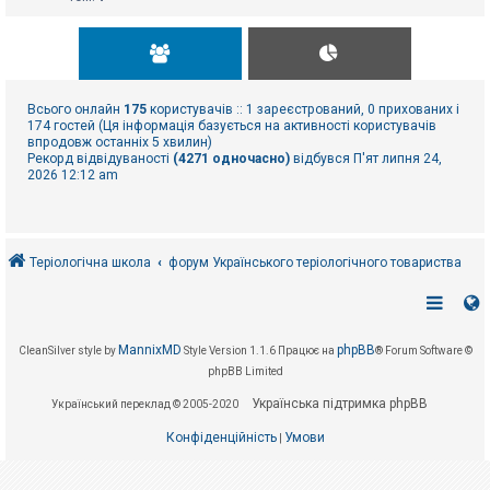
Всього онлайн
175
користувачів :: 1 зареєстрований, 0 прихованих і
174 гостей (Ця інформація базується на активності користувачів
впродовж останніх 5 хвилин)
Рекорд відвідуваності
(4271 одночасно)
відбувся П'ят липня 24,
2026 12:12 am
Теріологічна школа
форум Українського теріологічного товариства
MannixMD
phpBB
CleanSilver style by
Style Version 1.1.6
Працює на
® Forum Software ©
phpBB Limited
Українська підтримка phpBB
Український переклад © 2005-2020
Конфіденційність
Умови
|