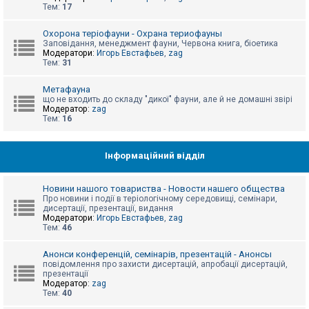
е
Тем:
17
з
в
і
Охорона теріофауни - Охрана териофауны
д
Заповідання, менеджмент фауни, Червона книга, біоетика
п
Модератори:
Игорь Евстафьев
,
zag
о
Тем:
31
в
і
д
Метафауна
е
що не входить до складу "дикої" фауни, але й не домашні звірі
й
Модератор:
zag
Тем:
16
А
к
Інформаційний відділ
т
и
в
Новини нашого товариства - Новости нашего общества
н
Про новини і події в теріологічному середовищі, семінари,
і
дисертації, презентації, видання
т
Модератори:
Игорь Евстафьев
,
zag
е
Тем:
46
м
и
Анонси конференцій, семінарів, презентацій - Анонсы
повідомлення про захисти дисертацій, апробації дисертацій,
презентації
П
Модератор:
zag
о
Тем:
40
ш
у