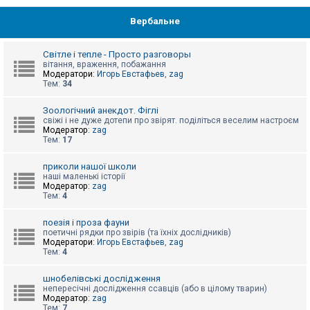
Вербальне
Світле і тепле - Просто разговоры
вітання, враження, побажання
Модератори:
Игорь Евстафьев
,
zag
Тем:
34
Зоологічний анекдот. Фіглі
свіжі і не дуже дотепи про звірят. поділіться веселим настроєм
Модератор:
zag
Тем:
17
приколи нашої школи
наші маленькі історії
Модератор:
zag
Тем:
4
поезія і проза фауни
поетичні рядки про звірів (та їхніх дослідників)
Модератори:
Игорь Евстафьев
,
zag
Тем:
4
шнобелівські дослідження
непересічні дослідження ссавців (або в цілому тварин)
Модератор:
zag
Тем:
7