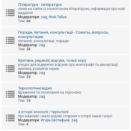
к
Література - литература
лінки на сайти із зоологічною літературою, інформація про нові
видання
Модератори:
zag
,
Nick.Tallus
Д
Тем:
64
о
п
о
Поради, питання, консультації - Советы, вопросы,
м
консультации
о
питання, консультації, поради
г
Модератор:
zag
а
Тем:
34
Критика, рецензії, відгуки, точка зору
розділ для відкритих відгуків про монографії та дисертації,
критика, розвиток науки
Модератор:
zag
Тем:
23
Теріологічне відео
Враження та посилання на теріо-кіно
Модератор:
zag
Тем:
16
з історії зоології / теріології
про важливі і мало відомі сторінки з історії нашої галузі
Модератори:
Игорь Евстафьев
,
zag
Тем:
4