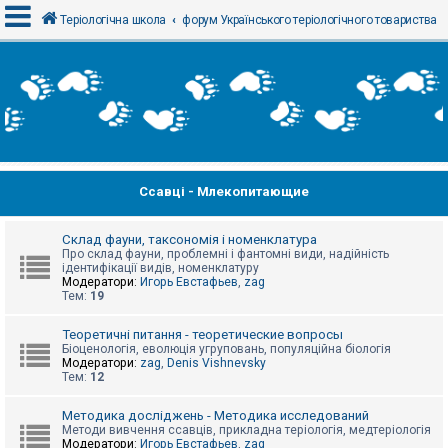
Теріологічна школа
форум Українського теріологічного товариства
В
х
і
д
Ссавці - Млекопитающие
Р
е
є
с
Склад фауни, таксономія і номенклатура
т
Про склад фауни, проблемні і фантомні види, надійність
р
ідентифікації видів, номенклатуру
а
Модератори:
Игорь Евстафьев
,
zag
ц
Тем:
19
і
я
Теоретичні питання - теоретические вопросы
Біоценологія, еволюція угруповань, популяційна біологія
Модератори:
zag
,
Denis Vishnevsky
Тем:
12
Т
е
м
Методика досліджень - Методика исследований
и
Методи вивчення ссавців, прикладна теріологія, медтеріологія
б
Модератори:
Игорь Евстафьев
,
zag