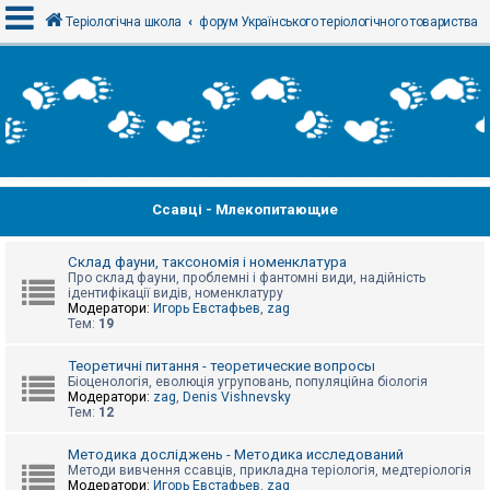
Теріологічна школа
форум Українського теріологічного товариства
В
х
і
д
Ссавці - Млекопитающие
Р
е
є
с
Склад фауни, таксономія і номенклатура
т
Про склад фауни, проблемні і фантомні види, надійність
р
ідентифікації видів, номенклатуру
а
Модератори:
Игорь Евстафьев
,
zag
ц
Тем:
19
і
я
Теоретичні питання - теоретические вопросы
Біоценологія, еволюція угруповань, популяційна біологія
Модератори:
zag
,
Denis Vishnevsky
Тем:
12
Т
е
м
Методика досліджень - Методика исследований
и
Методи вивчення ссавців, прикладна теріологія, медтеріологія
б
Модератори:
Игорь Евстафьев
,
zag