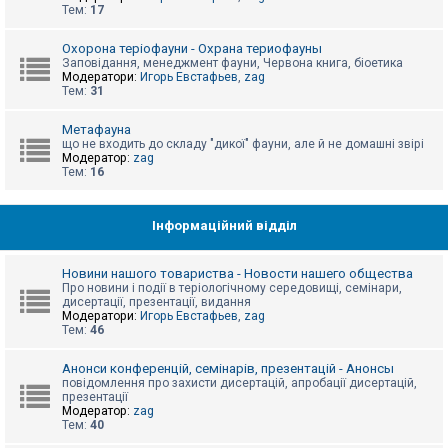
е
Тем:
17
з
в
і
Охорона теріофауни - Охрана териофауны
д
Заповідання, менеджмент фауни, Червона книга, біоетика
п
Модератори:
Игорь Евстафьев
,
zag
о
Тем:
31
в
і
д
Метафауна
е
що не входить до складу "дикої" фауни, але й не домашні звірі
й
Модератор:
zag
Тем:
16
А
к
Інформаційний відділ
т
и
в
Новини нашого товариства - Новости нашего общества
н
Про новини і події в теріологічному середовищі, семінари,
і
дисертації, презентації, видання
т
Модератори:
Игорь Евстафьев
,
zag
е
Тем:
46
м
и
Анонси конференцій, семінарів, презентацій - Анонсы
повідомлення про захисти дисертацій, апробації дисертацій,
презентації
П
Модератор:
zag
о
Тем:
40
ш
у