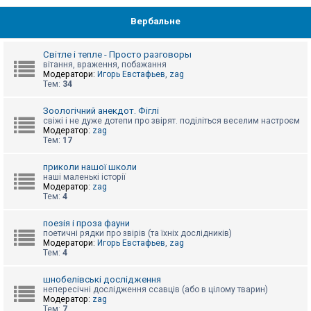
Вербальне
Світле і тепле - Просто разговоры
вітання, враження, побажання
Модератори:
Игорь Евстафьев
,
zag
Тем:
34
Зоологічний анекдот. Фіглі
свіжі і не дуже дотепи про звірят. поділіться веселим настроєм
Модератор:
zag
Тем:
17
приколи нашої школи
наші маленькі історії
Модератор:
zag
Тем:
4
поезія і проза фауни
поетичні рядки про звірів (та їхніх дослідників)
Модератори:
Игорь Евстафьев
,
zag
Тем:
4
шнобелівські дослідження
непересічні дослідження ссавців (або в цілому тварин)
Модератор:
zag
Тем:
7