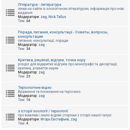
к
Література - литература
лінки на сайти із зоологічною літературою, інформація про нові
видання
Модератори:
zag
,
Nick.Tallus
Д
Тем:
64
о
п
о
Поради, питання, консультації - Советы, вопросы,
м
консультации
о
питання, консультації, поради
г
Модератор:
zag
а
Тем:
34
Критика, рецензії, відгуки, точка зору
розділ для відкритих відгуків про монографії та дисертації,
критика, розвиток науки
Модератор:
zag
Тем:
23
Теріологічне відео
Враження та посилання на теріо-кіно
Модератор:
zag
Тем:
16
з історії зоології / теріології
про важливі і мало відомі сторінки з історії нашої галузі
Модератори:
Игорь Евстафьев
,
zag
Тем:
4