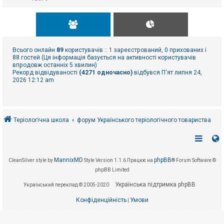
Всього онлайн
89
користувачів :: 1 зареєстрований, 0 прихованих і
88 гостей (Ця інформація базується на активності користувачів
впродовж останніх 5 хвилин)
Рекорд відвідуваності
(4271 одночасно)
відбувся П'ят липня 24,
2026 12:12 am
Теріологічна школа
форум Українського теріологічного товариства
MannixMD
phpBB
CleanSilver style by
Style Version 1.1.6
Працює на
® Forum Software ©
phpBB Limited
Українська підтримка phpBB
Український переклад © 2005-2020
Конфіденційність
Умови
|