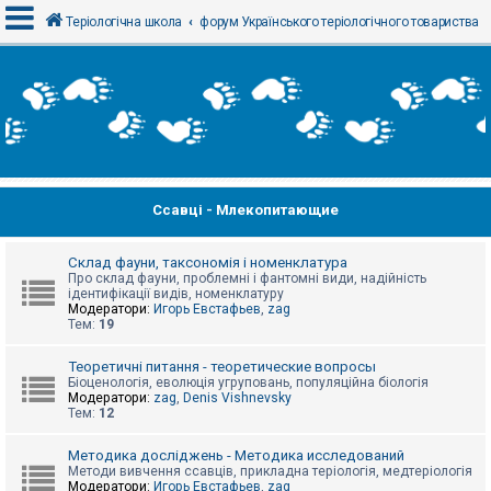
Теріологічна школа
форум Українського теріологічного товариства
В
х
і
д
Ссавці - Млекопитающие
Р
е
є
с
Склад фауни, таксономія і номенклатура
т
Про склад фауни, проблемні і фантомні види, надійність
р
ідентифікації видів, номенклатуру
а
Модератори:
Игорь Евстафьев
,
zag
ц
Тем:
19
і
я
Теоретичні питання - теоретические вопросы
Біоценологія, еволюція угруповань, популяційна біологія
Модератори:
zag
,
Denis Vishnevsky
Тем:
12
Т
е
м
Методика досліджень - Методика исследований
и
Методи вивчення ссавців, прикладна теріологія, медтеріологія
б
Модератори:
Игорь Евстафьев
,
zag