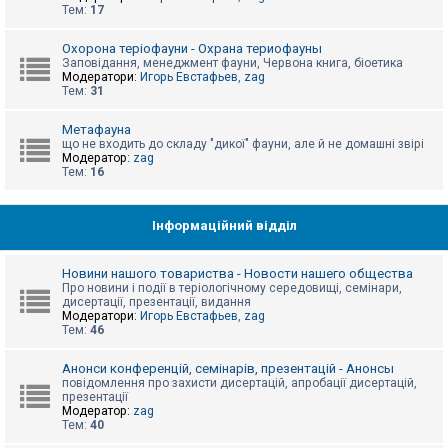
е
Тем:
17
з
в
і
Охорона теріофауни - Охрана териофауны
д
Заповідання, менеджмент фауни, Червона книга, біоетика
п
Модератори:
Игорь Евстафьев
,
zag
о
Тем:
31
в
і
д
Метафауна
е
що не входить до складу "дикої" фауни, але й не домашні звірі
й
Модератор:
zag
Тем:
16
А
к
Інформаційний відділ
т
и
в
Новини нашого товариства - Новости нашего общества
н
Про новини і події в теріологічному середовищі, семінари,
і
дисертації, презентації, видання
т
Модератори:
Игорь Евстафьев
,
zag
е
Тем:
46
м
и
Анонси конференцій, семінарів, презентацій - Анонсы
повідомлення про захисти дисертацій, апробації дисертацій,
презентації
П
Модератор:
zag
о
Тем:
40
ш
у