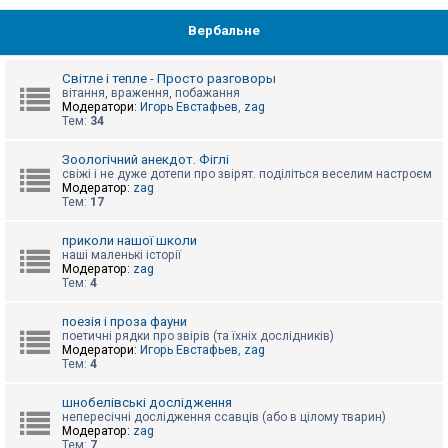
Вербальне
Світле і тепле - Просто разговоры
вітання, враження, побажання
Модератори:
Игорь Евстафьев
,
zag
Тем:
34
Зоологічний анекдот. Фіглі
свіжі і не дуже дотепи про звірят. поділіться веселим настроєм
Модератор:
zag
Тем:
17
приколи нашої школи
наші маленькі історії
Модератор:
zag
Тем:
4
поезія і проза фауни
поетичні рядки про звірів (та їхніх дослідників)
Модератори:
Игорь Евстафьев
,
zag
Тем:
4
шнобелівські дослідження
непересічні дослідження ссавців (або в цілому тварин)
Модератор:
zag
Тем:
7