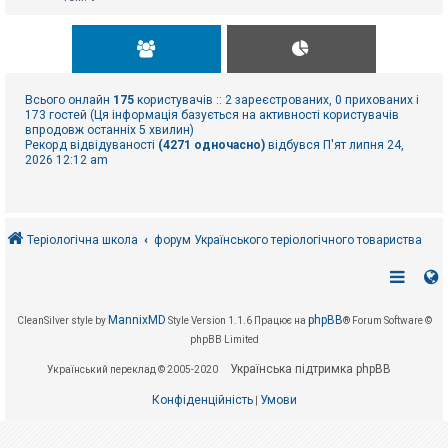
Всього онлайн
175
користувачів :: 2 зареєстрованих, 0 прихованих і
173 гостей (Ця інформація базується на активності користувачів
впродовж останніх 5 хвилин)
Рекорд відвідуваності
(4271 одночасно)
відбувся П'ят липня 24,
2026 12:12 am
Теріологічна школа
форум Українського теріологічного товариства
MannixMD
phpBB
CleanSilver style by
Style Version 1.1.6
Працює на
® Forum Software ©
phpBB Limited
Українська підтримка phpBB
Український переклад © 2005-2020
Конфіденційність
Умови
|