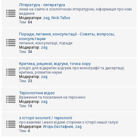
к
Література - литература
лінки на сайти із зоологічною літературою, інформація про нові
видання
Модератори:
zag
,
Nick.Tallus
Д
Тем:
64
о
п
о
Поради, питання, консультації - Советы, вопросы,
м
консультации
о
питання, консультації, поради
г
Модератор:
zag
а
Тем:
34
Критика, рецензії, відгуки, точка зору
розділ для відкритих відгуків про монографії та дисертації,
критика, розвиток науки
Модератор:
zag
Тем:
23
Теріологічне відео
Враження та посилання на теріо-кіно
Модератор:
zag
Тем:
16
з історії зоології / теріології
про важливі і мало відомі сторінки з історії нашої галузі
Модератори:
Игорь Евстафьев
,
zag
Тем:
4