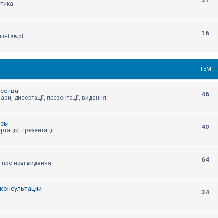
31
етика
16
шні звірі
ТЕМ
щества
46
ари, дисертації, презентації, видання
нсы
40
ртацій, презентації
64
я про нові видання
, консультации
34