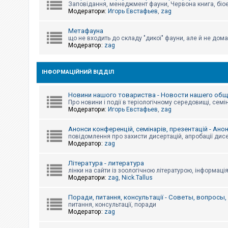
е
Заповідання, менеджмент фауни, Червона книга, біо
з
Модератори:
Игорь Евстафьев
,
zag
в
і
д
Метафауна
п
що не входить до складу "дикої" фауни, але й не дома
о
Модератор:
zag
в
і
д
е
ІНФОРМАЦІЙНИЙ ВІДДІЛ
й
Новини нашого товариства - Новости нашего об
Про новини і події в теріологічному середовищі, семін
А
Модератори:
Игорь Евстафьев
,
zag
к
т
и
Анонси конференцій, семінарів, презентацій - Ано
в
повідомлення про захисти дисертацій, апробації дисе
н
Модератор:
zag
і
т
Література - литература
е
м
лінки на сайти із зоологічною літературою, інформаці
и
Модератори:
zag
,
Nick.Tallus
Поради, питання, консультації - Советы, вопросы
питання, консультації, поради
П
Модератор:
zag
о
ш
у