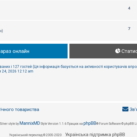
4
7
н)
зараз онлайн
Стати
ваних і 127 гостей (Ця інформація базується на активності користувачів впр
 24, 2026 12:12 am
гічного товариства
Зв'
MannixMD
phpBB
Silver style by
Style Version 1.1.6
Працює на
® Forum Software © phpBB L
Українська підтримка phpBB
Український переклад © 2005-2020