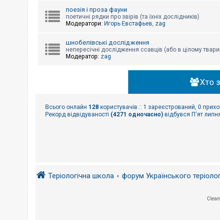
поезія і проза фауни
поетичні рядки про звірів (та їхніх дослідників)
Модератори:
Игорь Евстафьев
,
zag
шнобелівські дослідження
непересічні дослідження ссавців (або в цілому твари
Модератор:
zag
Хто 
Всього онлайн
128
користувачів :: 1 зареєстрований, 0 прихо
Рекорд відвідуваності
(4271 одночасно)
відбувся П'ят липня
Теріологічна школа
форум Українського теріоло
Clean