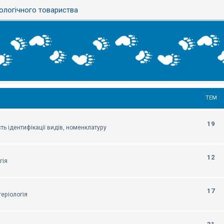
ологічного товариства
ТЕМ
19
ть ідентифікації видів, номенклатуру
12
гія
17
еріологія