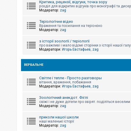
Критика, рецензії, відгуки, точка зору
к
розділ для відкритих відгуків про монографії та дисер
Модератор:
zag
Д
Теріологічне відео
о
Враження та посилання на теріо-кіно
п
Модератор:
zag
о
м
о
з історії зоології / теріології
г
про важливі і мало відомі сторінки з історії нашої галу
а
Модератори:
Игорь Евстафьев
,
zag
ВЕРБАЛЬНЕ
Світле і тепле - Просто разговоры
вітання, враження, побажання
Модератори:
Игорь Евстафьев
,
zag
Зоологічний анекдот. Фіглі
свіжі і не дуже дотепи про звірят. поділіться весели
Модератор:
zag
приколи нашої школи
наші маленькі історії
Модератор:
zag