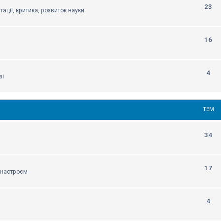
23
тації, критика, розвиток науки
16
4
зі
ТЕМ
34
17
м настроєм
4