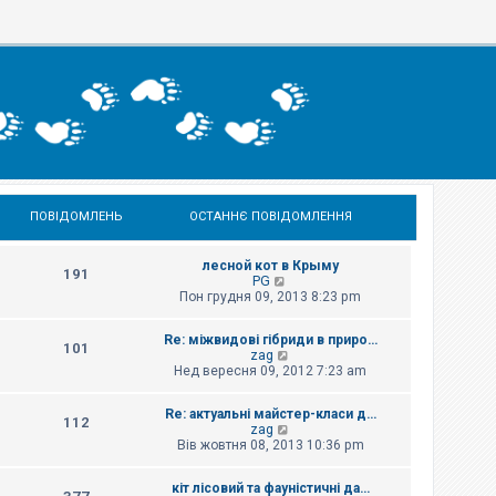
ПОВІДОМЛЕНЬ
ОСТАННЄ ПОВІДОМЛЕННЯ
лесной кот в Крыму
191
П
PG
е
Пон грудня 09, 2013 8:23 pm
р
е
Re: міжвидові гібриди в приро…
г
101
П
zag
л
е
Нед вересня 09, 2012 7:23 am
я
р
н
е
у
Re: актуальні майстер-класи д…
г
т
112
П
zag
л
и
е
Вів жовтня 08, 2013 10:36 pm
я
о
р
н
с
е
у
т
кіт лісовий та фауністичні да…
г
т