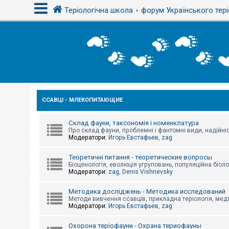
Теріологічна школа
форум Українського тері
В
х
і
д
ССАВЦІ - МЛЕКОПИТАЮЩИЕ
Р
е
є
с
Склад фауни, таксономія і номенклатура
т
Про склад фауни, проблемні і фантомні види, надійніс
р
Модератори:
Игорь Евстафьев
,
zag
а
ц
Теоретичні питання - теоретические вопросы
і
Біоценологія, еволюція угруповань, популяційна біоло
я
Модератори:
zag
,
Denis Vishnevsky
Методика досліджень - Методика исследований
Т
Методи вивчення ссавців, прикладна теріологія, медт
е
Модератори:
Игорь Евстафьев
,
zag
м
и
б
Охорона теріофауни - Охрана териофауны