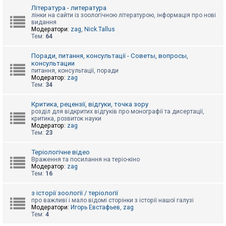
к
Література - литература
лінки на сайти із зоологічною літературою, інформація про нові
видання
Модератори:
zag
,
Nick.Tallus
Д
Тем:
64
о
п
о
Поради, питання, консультації - Советы, вопросы,
м
консультации
о
питання, консультації, поради
г
Модератор:
zag
а
Тем:
34
Критика, рецензії, відгуки, точка зору
розділ для відкритих відгуків про монографії та дисертації,
критика, розвиток науки
Модератор:
zag
Тем:
23
Теріологічне відео
Враження та посилання на теріо-кіно
Модератор:
zag
Тем:
16
з історії зоології / теріології
про важливі і мало відомі сторінки з історії нашої галузі
Модератори:
Игорь Евстафьев
,
zag
Тем:
4