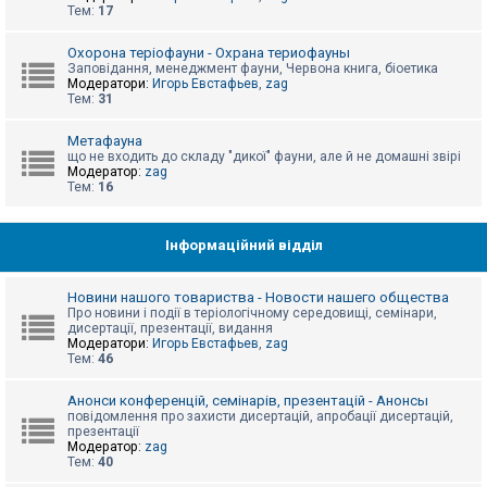
е
Тем:
17
з
в
і
Охорона теріофауни - Охрана териофауны
д
Заповідання, менеджмент фауни, Червона книга, біоетика
п
Модератори:
Игорь Евстафьев
,
zag
о
Тем:
31
в
і
д
Метафауна
е
що не входить до складу "дикої" фауни, але й не домашні звірі
й
Модератор:
zag
Тем:
16
А
к
Інформаційний відділ
т
и
в
Новини нашого товариства - Новости нашего общества
н
Про новини і події в теріологічному середовищі, семінари,
і
дисертації, презентації, видання
т
Модератори:
Игорь Евстафьев
,
zag
е
Тем:
46
м
и
Анонси конференцій, семінарів, презентацій - Анонсы
повідомлення про захисти дисертацій, апробації дисертацій,
презентації
П
Модератор:
zag
о
Тем:
40
ш
у