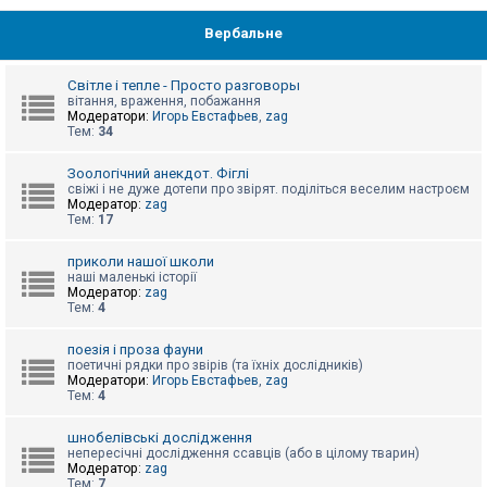
Вербальне
Світле і тепле - Просто разговоры
вітання, враження, побажання
Модератори:
Игорь Евстафьев
,
zag
Тем:
34
Зоологічний анекдот. Фіглі
свіжі і не дуже дотепи про звірят. поділіться веселим настроєм
Модератор:
zag
Тем:
17
приколи нашої школи
наші маленькі історії
Модератор:
zag
Тем:
4
поезія і проза фауни
поетичні рядки про звірів (та їхніх дослідників)
Модератори:
Игорь Евстафьев
,
zag
Тем:
4
шнобелівські дослідження
непересічні дослідження ссавців (або в цілому тварин)
Модератор:
zag
Тем:
7