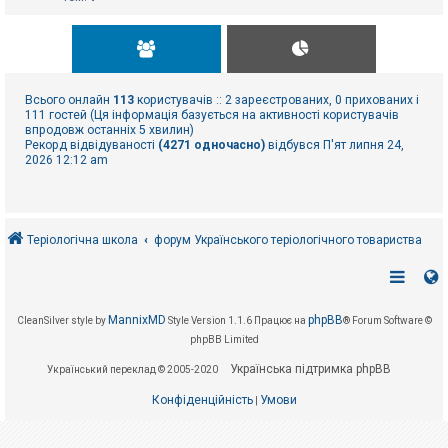
Всього онлайн
113
користувачів :: 2 зареєстрованих, 0 прихованих і
111 гостей (Ця інформація базується на активності користувачів
впродовж останніх 5 хвилин)
Рекорд відвідуваності
(4271 одночасно)
відбувся П'ят липня 24,
2026 12:12 am
Теріологічна школа
форум Українського теріологічного товариства
MannixMD
phpBB
CleanSilver style by
Style Version 1.1.6
Працює на
® Forum Software ©
phpBB Limited
Українська підтримка phpBB
Український переклад © 2005-2020
Конфіденційність
Умови
|