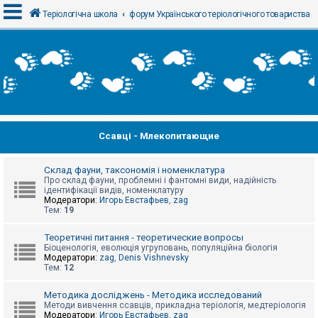
Теріологічна школа
форум Українського теріологічного товариства
В
х
і
д
Ссавці - Млекопитающие
Р
е
є
с
Склад фауни, таксономія і номенклатура
т
Про склад фауни, проблемні і фантомні види, надійність
р
ідентифікації видів, номенклатуру
а
Модератори:
Игорь Евстафьев
,
zag
ц
Тем:
19
і
я
Теоретичні питання - теоретические вопросы
Біоценологія, еволюція угруповань, популяційна біологія
Модератори:
zag
,
Denis Vishnevsky
Тем:
12
Т
е
м
Методика досліджень - Методика исследований
и
Методи вивчення ссавців, прикладна теріологія, медтеріологія
б
Модератори:
Игорь Евстафьев
,
zag