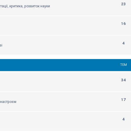
23
тації, критика, розвиток науки
16
4
зі
ТЕМ
34
17
м настроєм
4