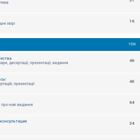
31
етика
16
шні звірі
ТЕМ
щества
46
ари, дисертації, презентації, видання
нсы
40
ртацій, презентації
64
я про нові видання
, консультации
34