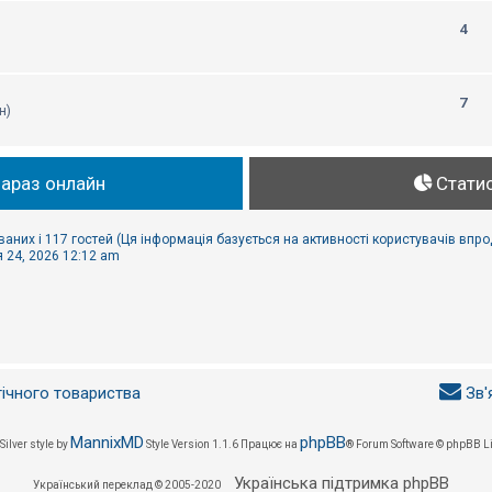
4
7
н)
зараз онлайн
Стати
ваних і 117 гостей (Ця інформація базується на активності користувачів впр
 24, 2026 12:12 am
гічного товариства
Зв'
MannixMD
phpBB
Silver style by
Style Version 1.1.6
Працює на
® Forum Software © phpBB L
Українська підтримка phpBB
Український переклад © 2005-2020