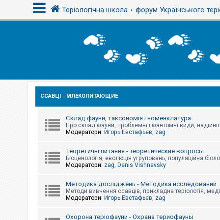
Теріологічна школа
форум Українського тері
В
х
і
д
ССАВЦІ - МЛЕКОПИТАЮЩИЕ
Р
е
є
с
Склад фауни, таксономія і номенклатура
т
Про склад фауни, проблемні і фантомні види, надійніс
р
Модератори:
Игорь Евстафьев
,
zag
а
ц
Теоретичні питання - теоретические вопросы
і
Біоценологія, еволюція угруповань, популяційна біоло
я
Модератори:
zag
,
Denis Vishnevsky
Методика досліджень - Методика исследований
Т
Методи вивчення ссавців, прикладна теріологія, медт
е
Модератори:
Игорь Евстафьев
,
zag
м
и
б
Охорона теріофауни - Охрана териофауны