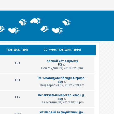
ПОВІДОМЛЕНЬ
ОСТАННЄ ПОВІДОМЛЕННЯ
лесной кот в Крыму
191
П
PG
е
Пон грудня 09, 2013 8:23 pm
р
е
Re: міжвидові гібриди в приро…
г
101
П
zag
л
е
Нед вересня 09, 2012 7:23 am
я
р
н
е
у
Re: актуальні майстер-класи д…
г
т
112
П
zag
л
и
е
Вів жовтня 08, 2013 10:36 pm
я
о
р
н
с
е
у
т
кіт лісовий та фауністичні да…
г
т