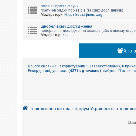
поезія і проза фауни
поетичні рядки про звірів (та їхніх дослідників)
Модератори:
Игорь Евстафьев
,
zag
шнобелівські дослідження
непересічні дослідження ссавців (або в цілому твари
Модератор:
zag
Хто 
Всього онлайн
117
користувачів :: 0 зареєстрованих, 0 прихо
Рекорд відвідуваності
(4271 одночасно)
відбувся П'ят липня
Теріологічна школа
форум Українського теріоло
Clean