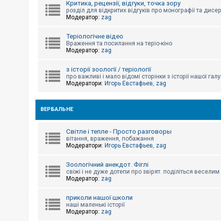
Критика, рецензії, відгуки, точка зору
к
розділ для відкритих відгуків про монографії та дисер
Модератор:
zag
Д
Теріологічне відео
о
Враження та посилання на теріо-кіно
п
Модератор:
zag
о
м
о
з історії зоології / теріології
г
про важливі і мало відомі сторінки з історії нашої галу
а
Модератори:
Игорь Евстафьев
,
zag
ВЕРБАЛЬНЕ
Світле і тепле - Просто разговоры
вітання, враження, побажання
Модератори:
Игорь Евстафьев
,
zag
Зоологічний анекдот. Фіглі
свіжі і не дуже дотепи про звірят. поділіться весели
Модератор:
zag
приколи нашої школи
наші маленькі історії
Модератор:
zag