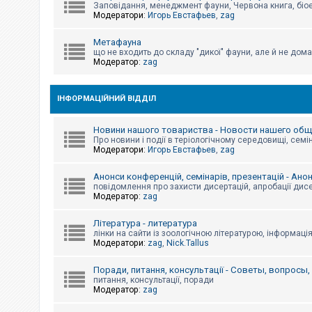
е
Заповідання, менеджмент фауни, Червона книга, біо
з
Модератори:
Игорь Евстафьев
,
zag
в
і
д
Метафауна
п
що не входить до складу "дикої" фауни, але й не дома
о
Модератор:
zag
в
і
д
е
ІНФОРМАЦІЙНИЙ ВІДДІЛ
й
Новини нашого товариства - Новости нашего об
Про новини і події в теріологічному середовищі, семін
А
Модератори:
Игорь Евстафьев
,
zag
к
т
и
Анонси конференцій, семінарів, презентацій - Ано
в
повідомлення про захисти дисертацій, апробації дисе
н
Модератор:
zag
і
т
Література - литература
е
м
лінки на сайти із зоологічною літературою, інформаці
и
Модератори:
zag
,
Nick.Tallus
Поради, питання, консультації - Советы, вопросы
питання, консультації, поради
П
Модератор:
zag
о
ш
у