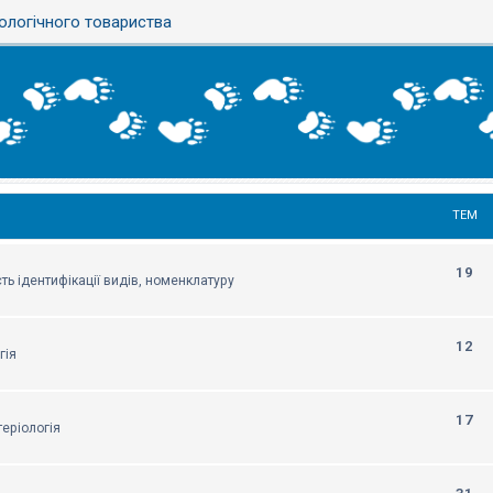
ологічного товариства
ТЕМ
19
ть ідентифікації видів, номенклатуру
12
гія
17
еріологія